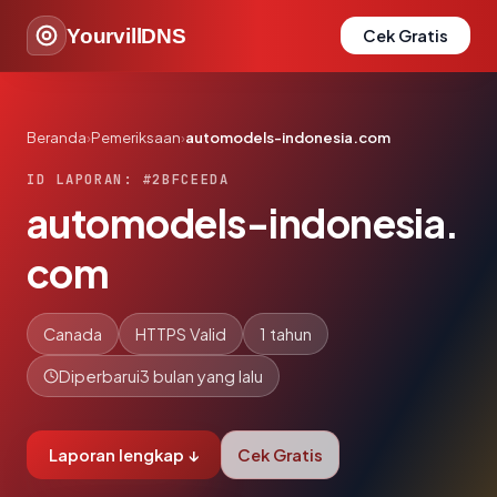
YourvillDNS
Cek Gratis
Beranda
›
Pemeriksaan
›
automodels-indonesia.com
ID LAPORAN: #2BFCEEDA
automodels-indonesia.
com
Canada
HTTPS Valid
1 tahun
Diperbarui
3 bulan yang lalu
Laporan lengkap ↓
Cek Gratis