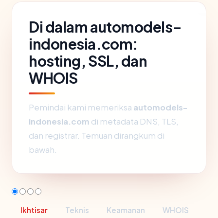
Di dalam automodels-
indonesia.com:
hosting, SSL, dan
WHOIS
Pemindai kami memeriksa
automodels-
indonesia.com
di metadata DNS, TLS,
dan registrar. Temuan dirangkum di
bawah.
Ikhtisar
Teknis
Keamanan
WHOIS