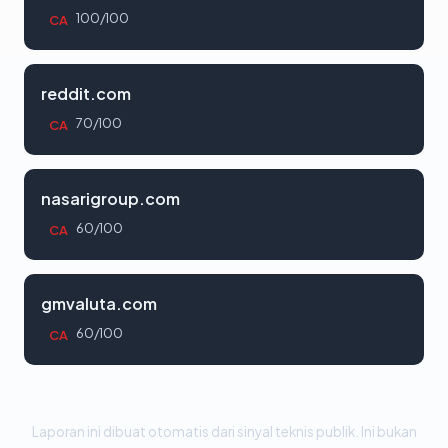
100/100
CA
reddit.com
70/100
CA
nasarigroup.com
60/100
CA
gmvaluta.com
60/100
CA
Laporan ini dibuat otomatis dari sinyal teknis publik. Ini bukan