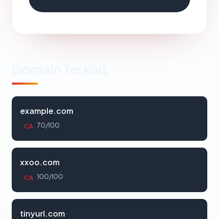
Domain Terkait
example.com
70/100
CA
xxoo.com
100/100
CA
tinyurl.com