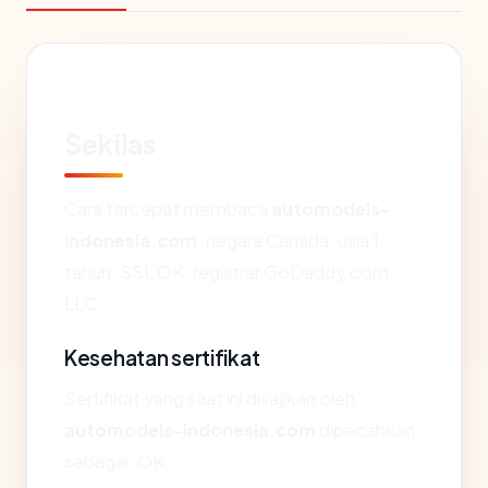
Sekilas
Cara tercepat membaca
automodels-
indonesia.com
: negara Canada, usia 1
tahun, SSL OK, registrar GoDaddy.com,
LLC.
Kesehatan sertifikat
Sertifikat yang saat ini disajikan oleh
automodels-indonesia.com
dipecahkan
sebagai: OK.