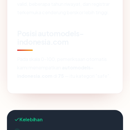
valid, beberapa tahun riwayat, dan registrar
terkemuka cenderung berskor lebih tinggi.
Posisi automodels-
indonesia.com
Pada skala 0-100, pemeriksaan otomatis
kami menempatkan
automodels-
indonesia.com
di
75
— itu kategori "safe".
Kelebihan