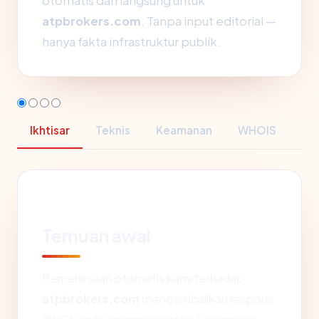
otomatis dan langsung untuk
atpbrokers.com
. Tanpa input editorial —
hanya fakta infrastruktur publik.
Ikhtisar
Teknis
Keamanan
WHOIS
Temuan awal
Pemeriksaan otomatis kami terhadap
atpbrokers.com
mengembalikan respons