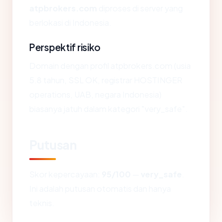
atpbrokers.com
diproses di server yang
berlokasi di Indonesia.
Perspektif risiko
Domain dengan profil atpbrokers.com (usia
5.8 tahun, SSL OK, registrar HOSTINGER
operations, UAB, negara Indonesia)
biasanya jatuh dalam kategori "very_safe".
Putusan
Skor kepercayaan:
95/100
—
very_safe
.
Ini adalah putusan otomatis dan hanya
teknis.