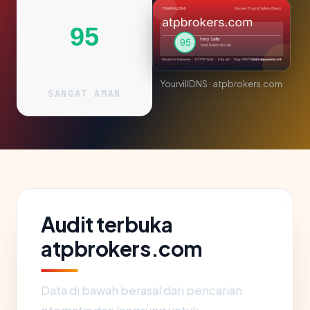
95
YourvillDNS · atpbrokers.com
SANGAT AMAN
Audit terbuka
atpbrokers.com
Data di bawah berasal dari pencarian