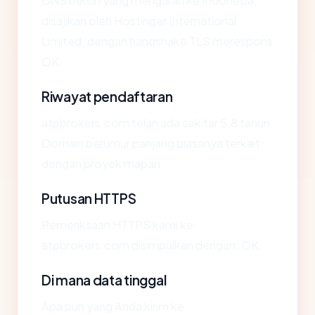
DNS bersih yang mengarah ke Indonesia,
disajikan oleh Hostinger International
Limited, dengan handshake TLS merespons
OK.
Riwayat pendaftaran
atpbrokers.com telah ada sekitar 5.8 tahun.
Domain berumur panjang biasanya terkait
dengan proyek mapan.
Putusan HTTPS
Pemeriksaan HTTPS kami ke
atpbrokers.com disimpulkan dengan: OK.
Di mana data tinggal
Apa pun yang Anda kirim ke