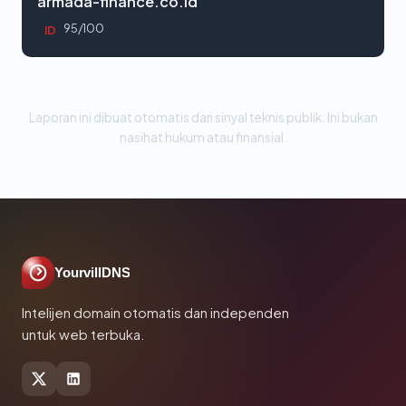
armada-finance.co.id
95/100
ID
Laporan ini dibuat otomatis dari sinyal teknis publik. Ini bukan
nasihat hukum atau finansial.
YourvillDNS
Intelijen domain otomatis dan independen
untuk web terbuka.