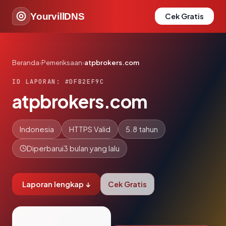
YourvillDNS
Cek Gratis
Beranda
›
Pemeriksaan
›
atpbrokers.com
ID LAPORAN: #DFB2EF9C
atpbrokers.com
Indonesia
HTTPS Valid
5.8 tahun
Diperbarui
3 bulan yang lalu
Laporan lengkap ↓
Cek Gratis