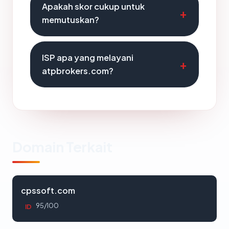
Apakah skor cukup untuk
memutuskan?
ISP apa yang melayani
atpbrokers.com?
Domain Terkait
cpssoft.com
95/100
ID