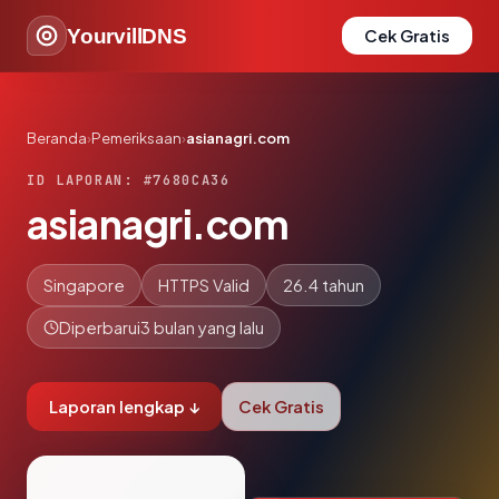
YourvillDNS
Cek Gratis
Beranda
›
Pemeriksaan
›
asianagri.com
ID LAPORAN: #7680CA36
asianagri.com
Singapore
HTTPS Valid
26.4 tahun
Diperbarui
3 bulan yang lalu
Laporan lengkap ↓
Cek Gratis