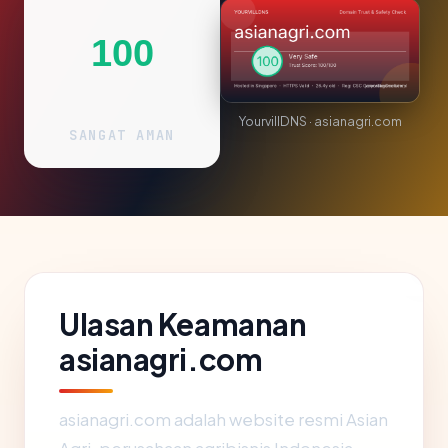
100
YourvillDNS · asianagri.com
SANGAT AMAN
Ulasan Keamanan
asianagri.com
asianagri.com adalah website resmi Asian