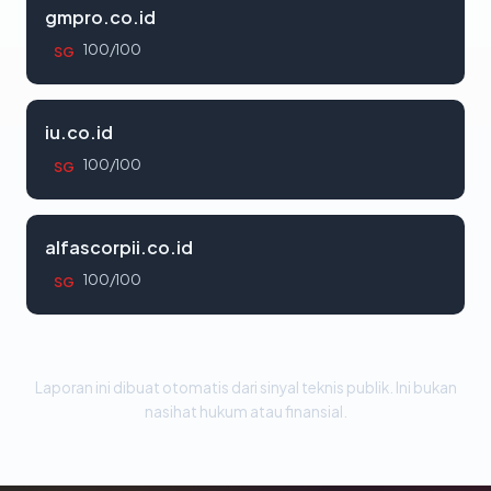
gmpro.co.id
100/100
SG
iu.co.id
100/100
SG
alfascorpii.co.id
100/100
SG
Laporan ini dibuat otomatis dari sinyal teknis publik. Ini bukan
nasihat hukum atau finansial.