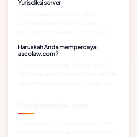
Yurisdiksi server
IP di balik
ascolaw.com
berada di
Indonesia, pada infrastruktur yang
disediakan oleh JALAnet - connecting U.
Haruskah Anda mempercayai
ascolaw.com?
Skor kami murni teknis. Situs dengan SSL
valid, beberapa tahun riwayat, dan registrar
terkemuka cenderung berskor lebih tinggi.
Posisi ascolaw.com
Pada skala 0-100, pemeriksaan otomatis
kami menempatkan
ascolaw.com
di
70
—