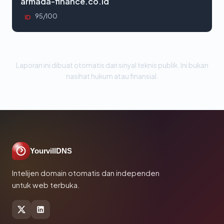
armada-finance.co.id
95/100
ID
Laporan ini dibuat otomatis dari sinyal teknis publik. Ini bukan
nasihat hukum atau finansial.
YourvillDNS
Intelijen domain otomatis dan independen
untuk web terbuka.