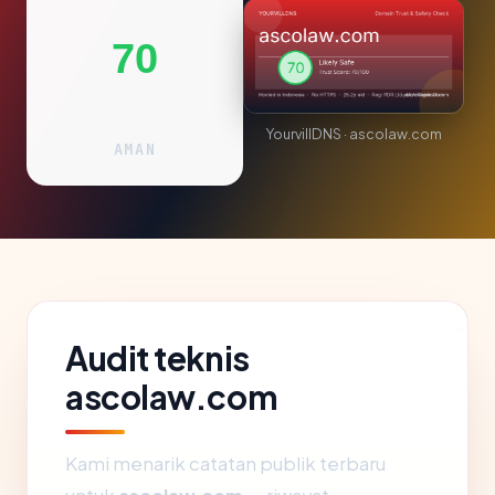
70
YourvillDNS · ascolaw.com
AMAN
Audit teknis
ascolaw.com
Kami menarik catatan publik terbaru