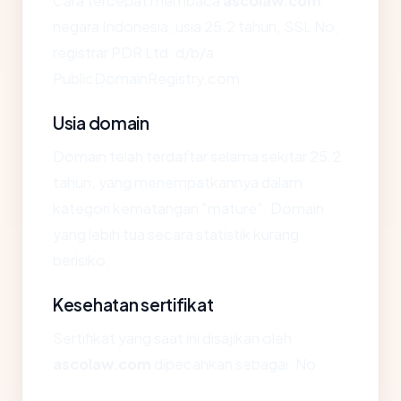
Cara tercepat membaca
ascolaw.com
:
negara Indonesia, usia 25.2 tahun, SSL No,
registrar PDR Ltd. d/b/a
PublicDomainRegistry.com.
Usia domain
Domain telah terdaftar selama sekitar 25.2
tahun, yang menempatkannya dalam
kategori kematangan "mature". Domain
yang lebih tua secara statistik kurang
berisiko.
Kesehatan sertifikat
Sertifikat yang saat ini disajikan oleh
ascolaw.com
dipecahkan sebagai: No.