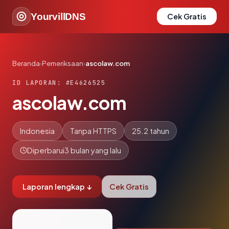
YourvillDNS
Cek Gratis
Beranda
›
Pemeriksaan
›
ascolaw.com
ID LAPORAN: #E4626525
ascolaw.com
Indonesia
Tanpa HTTPS
25.2 tahun
Diperbarui
3 bulan yang lalu
Laporan lengkap ↓
Cek Gratis