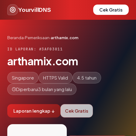
YourvillDNS
Cek Gratis
Beranda
›
Pemeriksaan
›
arthamix.com
ID LAPORAN: #3AF03011
arthamix.com
Singapore
HTTPS Valid
4.5 tahun
Diperbarui
3 bulan yang lalu
Laporan lengkap ↓
Cek Gratis