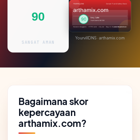
90
YourvillDNS · arthamix.com
SANGAT AMAN
Bagaimana skor
kepercayaan
arthamix.com?