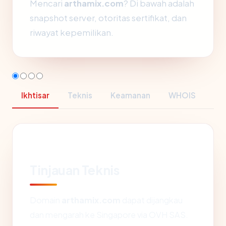
Mencari
arthamix.com
? Di bawah adalah
snapshot server, otoritas sertifikat, dan
riwayat kepemilikan.
Ikhtisar
Teknis
Keamanan
WHOIS
Tinjauan Teknis
Domain
arthamix.com
dapat dijangkau
dan mengarah ke Singapore via OVH SAS.