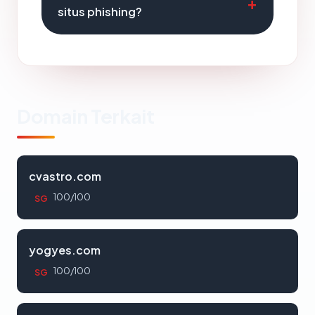
situs phishing?
Domain Terkait
cvastro.com
100/100
SG
yogyes.com
100/100
SG