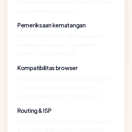
Di bawah kami menelusuri sinyal-sinyal yang
paling relevan satu per satu.
Pemeriksaan kematangan
Dari segi kematangan,
arthamix.com
berada dalam kategori "established" —
sekitar 4.5 tahun terdaftar.
Kompatibilitas browser
Browser umum akan menerima konfigurasi
TLS arthamix.com jika probe kami
mengembalikan "OK". Nilai saat ini: OK.
Routing & ISP
Lalu lintas ke arthamix.com saat ini berakhir
di OVH SAS di Singapore — terlihat oleh