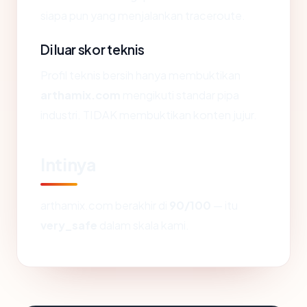
siapa pun yang menjalankan traceroute.
Di luar skor teknis
Profil teknis bersih hanya membuktikan
arthamix.com
mengikuti standar pipa
industri. TIDAK membuktikan konten jujur.
Intinya
arthamix.com berakhir di
90/100
— itu
very_safe
dalam skala kami.