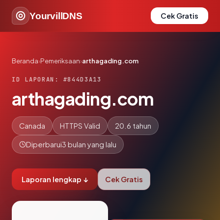
YourvillDNS
Cek Gratis
Beranda
›
Pemeriksaan
›
arthagading.com
ID LAPORAN: #844D3A13
arthagading.com
Canada
HTTPS Valid
20.6 tahun
Diperbarui
3 bulan yang lalu
Laporan lengkap ↓
Cek Gratis