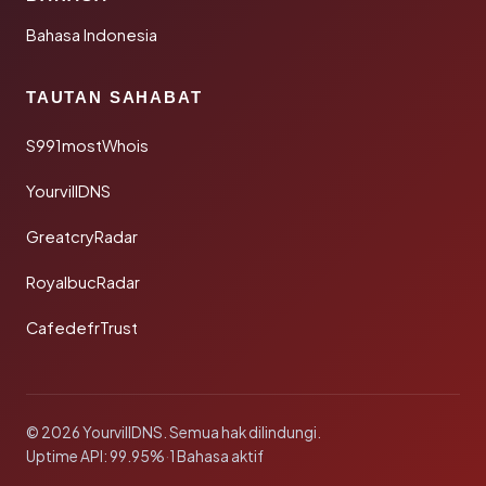
Bahasa Indonesia
TAUTAN SAHABAT
S991mostWhois
YourvillDNS
GreatcryRadar
RoyalbucRadar
CafedefrTrust
© 2026 YourvillDNS. Semua hak dilindungi.
Uptime API: 99.95%
·
1 Bahasa aktif