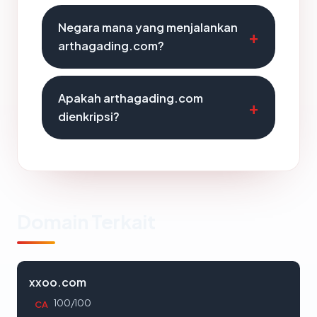
Negara mana yang menjalankan
arthagading.com?
Apakah arthagading.com
dienkripsi?
Domain Terkait
xxoo.com
100/100
CA