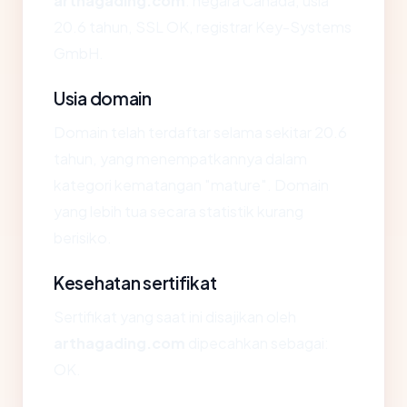
arthagading.com
: negara Canada, usia
20.6 tahun, SSL OK, registrar Key-Systems
GmbH.
Usia domain
Domain telah terdaftar selama sekitar 20.6
tahun, yang menempatkannya dalam
kategori kematangan "mature". Domain
yang lebih tua secara statistik kurang
berisiko.
Kesehatan sertifikat
Sertifikat yang saat ini disajikan oleh
arthagading.com
dipecahkan sebagai:
OK.