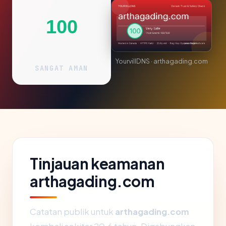
100
YourvillDNS · arthagading.com
SANGAT AMAN
Tinjauan keamanan
arthagading.com
Catatan publik untuk
arthagading.com