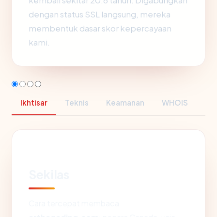
kembali sekitar 20.6 tahun. Digabungkan
dengan status SSL langsung, mereka
membentuk dasar skor kepercayaan
kami.
Ikhtisar
Teknis
Keamanan
WHOIS
Sekilas
Cara tercepat membaca