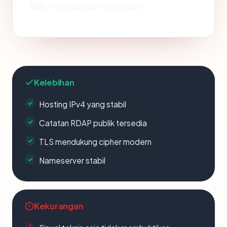
100
— itu kategori "very_safe".
Kelebihan
Hosting IPv4 yang stabil
Catatan RDAP publik tersedia
TLS mendukung cipher modern
Nameserver stabil
Kekurangan