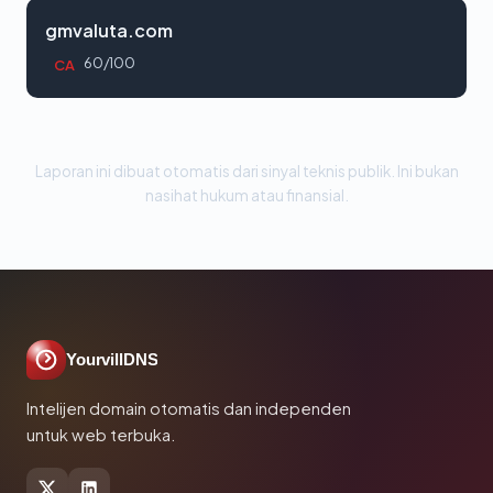
gmvaluta.com
60/100
CA
Laporan ini dibuat otomatis dari sinyal teknis publik. Ini bukan
nasihat hukum atau finansial.
YourvillDNS
Intelijen domain otomatis dan independen
untuk web terbuka.