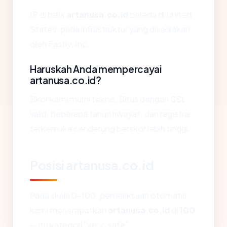
IP di balik
artanusa.co.id
berada di United
States, pada infrastruktur yang disediakan
oleh Fastly, Inc..
Haruskah Anda mempercayai
artanusa.co.id?
Skor kami murni teknis. Situs dengan SSL
valid, beberapa tahun riwayat, dan registrar
terkemuka cenderung berskor lebih tinggi.
Posisi artanusa.co.id
Pada skala 0-100, pemeriksaan otomatis
kami menempatkan
artanusa.co.id
di
100
— itu kategori "very_safe".