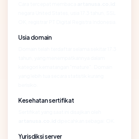
Cara tercepat membaca
artanusa.co.id
:
negara United States, usia 17.3 tahun, SSL
OK, registrar PT Digital Registra Indonesia.
Usia domain
Domain telah terdaftar selama sekitar 17.3
tahun, yang menempatkannya dalam
kategori kematangan "mature". Domain
yang lebih tua secara statistik kurang
berisiko.
Kesehatan sertifikat
Sertifikat yang saat ini disajikan oleh
artanusa.co.id
dipecahkan sebagai: OK.
Yurisdiksi server