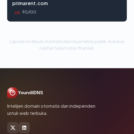
primarent.com
90/100
US
Laporan ini dibuat otomatis dari sinyal teknis publik. Ini bukan
nasihat hukum atau finansial.
YourvillDNS
Intelijen domain otomatis dan independen
untuk web terbuka.