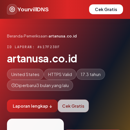
YourvillDNS
Cek Gratis
Beranda
›
Pemeriksaan
›
artanusa.co.id
ID LAPORAN: #617F230F
artanusa.co.id
United States
HTTPS Valid
17.3 tahun
Diperbarui
3 bulan yang lalu
Laporan lengkap ↓
Cek Gratis