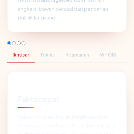
terhadap
aristagloves.com
. Setiap
angka di bawah berasal dari pencarian
publik langsung.
Ikhtisar
Teknis
Keamanan
WHOIS
Fakta cepat
Sebelum mendalam:
aristagloves.com
terdaftar melalui NameCheap, Inc. dan saat