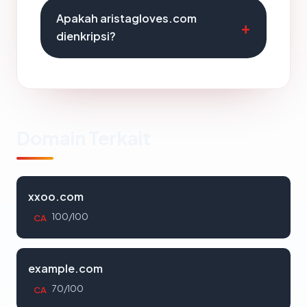
Apakah aristagloves.com
dienkripsi?
Domain Terkait
xxoo.com
100/100
CA
example.com
70/100
CA