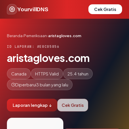
YourvillDNS
Cek Gratis
Beranda
›
Pemeriksaan
›
aristagloves.com
ID LAPORAN: #E0C05856
aristagloves.com
Canada
HTTPS Valid
25.4 tahun
Diperbarui
3 bulan yang lalu
Laporan lengkap ↓
Cek Gratis