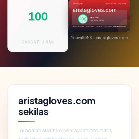
100
YourvillDNS · aristagloves.com
SANGAT AMAN
aristagloves.com
sekilas
Ini adalah audit kepercayaan otomatis