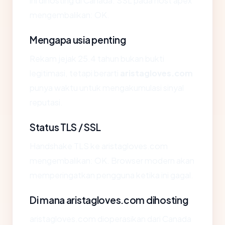
ini dihosting di Canada. SSL pada host apex
mengembalikan: OK.
Mengapa usia penting
Rekam jejak 25.4 tahun bukan bukti
legitimasi, tetapi berarti
aristagloves.com
punya waktu untuk mengakumulasi sinyal
reputasi.
Status TLS / SSL
Handshake TLS ke aristagloves.com
mengembalikan: OK. Browser modern akan
memperingatkan pengguna ketika ini gagal.
Di mana aristagloves.com dihosting
aristagloves.com dioperasikan dari Canada