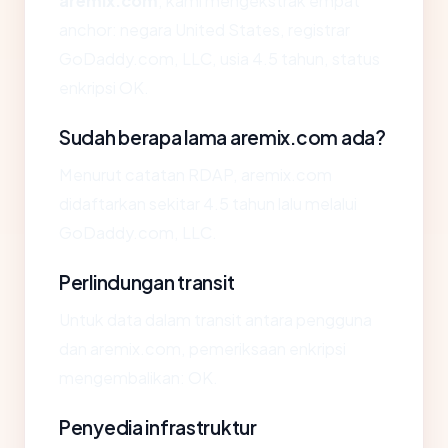
aremix.com
, kami mengekstrak empat
anchor: negara United States, registrar
GoDaddy.com, LLC, usia 4.5 tahun, status
enkripsi OK.
Sudah berapa lama aremix.com ada?
Menurut catatan RDAP, aremix.com
didaftarkan sekitar 4.5 tahun lalu melalui
GoDaddy.com, LLC.
Perlindungan transit
Untuk data dalam transit antara pengguna
dan aremix.com, pemeriksaan enkripsi
mengembalikan: OK.
Penyedia infrastruktur