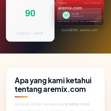
90
YourvillDNS · aremix.com
SANGAT AMAN
Apa yang kami ketahui
tentang aremix.com
Apakah Anda memeriksa
aremix.com