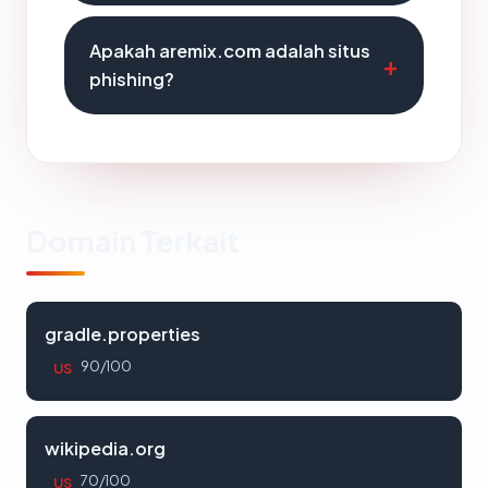
Apakah aremix.com adalah situs
phishing?
Domain Terkait
gradle.properties
90/100
US
wikipedia.org
70/100
US