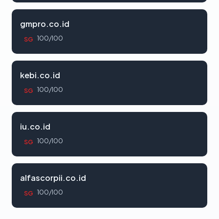
gmpro.co.id
100/100
SG
kebi.co.id
100/100
SG
iu.co.id
100/100
SG
alfascorpii.co.id
100/100
SG