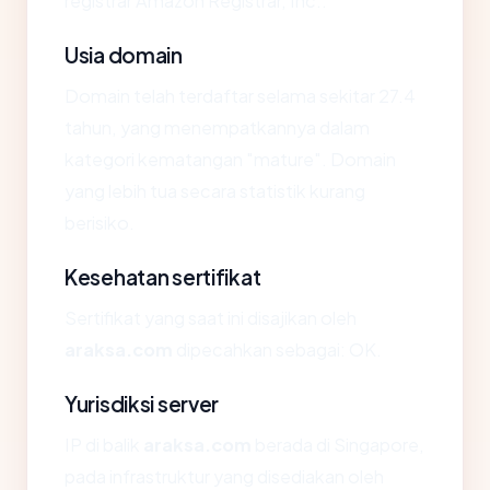
registrar Amazon Registrar, Inc..
Usia domain
Domain telah terdaftar selama sekitar 27.4
tahun, yang menempatkannya dalam
kategori kematangan "mature". Domain
yang lebih tua secara statistik kurang
berisiko.
Kesehatan sertifikat
Sertifikat yang saat ini disajikan oleh
araksa.com
dipecahkan sebagai: OK.
Yurisdiksi server
IP di balik
araksa.com
berada di Singapore,
pada infrastruktur yang disediakan oleh