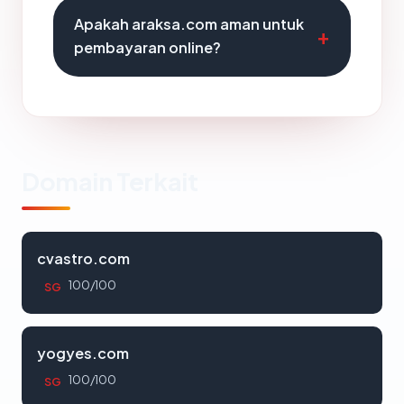
Apakah araksa.com aman untuk
pembayaran online?
Domain Terkait
cvastro.com
100/100
SG
yogyes.com
100/100
SG