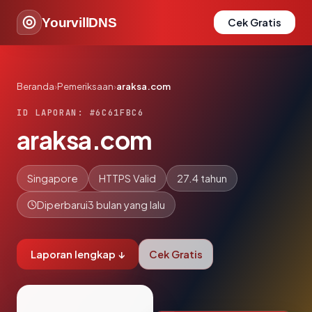
YourvillDNS
Cek Gratis
Beranda
›
Pemeriksaan
›
araksa.com
ID LAPORAN: #6C61FBC6
araksa.com
Singapore
HTTPS Valid
27.4 tahun
Diperbarui
3 bulan yang lalu
Laporan lengkap ↓
Cek Gratis