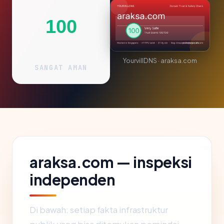
100
YourvillDNS · araksa.com
SANGAT AMAN
araksa.com — inspeksi
independen
Di bawah: setiap fakta infrastruktur