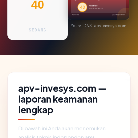
40
YourvillDNS · apv-invesys.com
SEDANG
apv-invesys.com —
laporan keamanan
lengkap
Di bawah ini Anda akan menemukan
analisis teknis independen
apv-