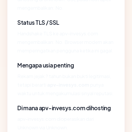
mengembalikan: No.
Status TLS / SSL
Handshake TLS ke apv-invesys.com
mengembalikan: No. Browser modern akan
memperingatkan pengguna ketika ini gagal.
Mengapa usia penting
Rekam jejak ? tahun bukan bukti legitimasi,
tetapi berarti
apv-invesys.com
punya
waktu untuk mengakumulasi sinyal reputasi.
Di mana apv-invesys.com dihosting
apv-invesys.com dioperasikan dari
Unknown via Unknown.