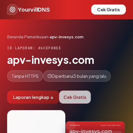
YourvillDNS
Cek Gratis
Beranda
›
Pemeriksaan
›
apv-invesys.com
ID LAPORAN: #6CEF0BEE
apv-invesys.com
Tanpa HTTPS
Diperbarui
3 bulan yang lalu
Laporan lengkap ↓
Cek Gratis