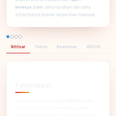
invesys.com
, dikumpulkan dari data
infrastruktur publik tanpa bias manusia.
Ikhtisar
Teknis
Keamanan
WHOIS
Fakta cepat
Sebelum mendalam:
apv-invesys.com
terdaftar melalui Unknown dan saat ini
dihosting di Unknown. SSL pada host apex