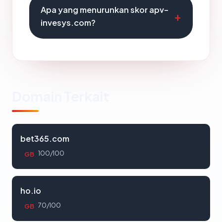
Apa yang menurunkan skor apv-
invesys.com?
Domain Terkait
bet365.com
100/100
GB
ho.io
70/100
GB