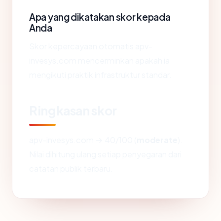
Apa yang dikatakan skor kepada
Anda
Skor kepercayaan otomatis apv-
invesys.com mencerminkan apakah ia
mengikuti praktik infrastruktur standar.
Ringkasan skor
apv-invesys.com → 40/100 (
moderate
).
Nilai dihitung ulang setiap penyegaran dari
catatan publik terbaru.