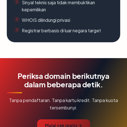
Sinyal teknis saja tidak membuktikan
kepemilikan
WHOIS dilindungi privasi
Registrar berbasis di luar negara target
Periksa domain berikutnya
dalam beberapa detik.
Tanpa pendaftaran. Tanpa kartu kredit. Tanpa kuota
tersembunyi.
Mulai cek gratis →