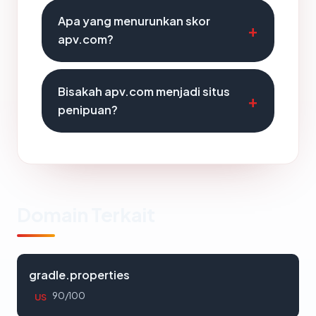
Apa yang menurunkan skor
apv.com?
Bisakah apv.com menjadi situs
penipuan?
Domain Terkait
gradle.properties
90/100
US