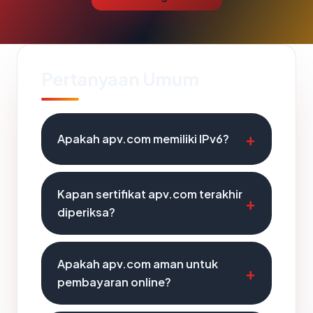
Pertanyaan Umum
Apakah apv.com memiliki IPv6?
Kapan sertifikat apv.com terakhir
diperiksa?
Apakah apv.com aman untuk
pembayaran online?