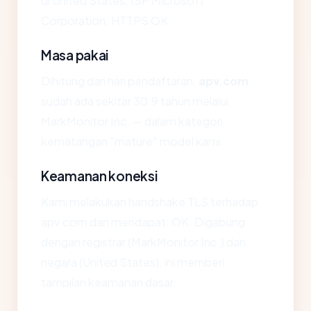
di United States, ISP Microsoft
Corporation, HTTPS OK.
Masa pakai
Dihitung dari hari pendaftaran,
apv.com
sudah ada sekitar 30.9 tahun melalui
MarkMonitor Inc. — dalam kategori
kematangan "mature" model kami.
Keamanan koneksi
Kami melakukan handshake TLS terhadap
apv.com dan mendapat: OK. Digabung
dengan registrar (MarkMonitor Inc.) dan
negara (United States), ini memberi
tampilan keamanan dasar.