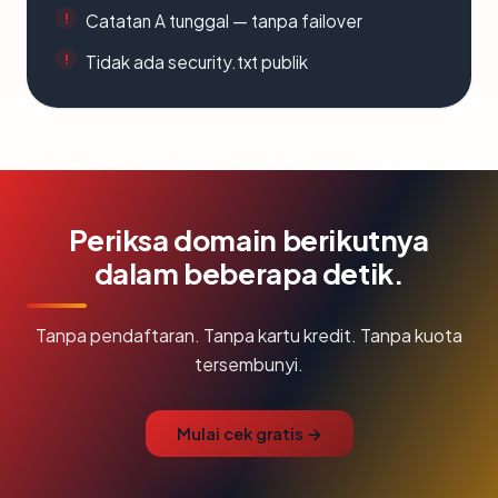
Catatan A tunggal — tanpa failover
Tidak ada security.txt publik
Periksa domain berikutnya
dalam beberapa detik.
Tanpa pendaftaran. Tanpa kartu kredit. Tanpa kuota
tersembunyi.
Mulai cek gratis →