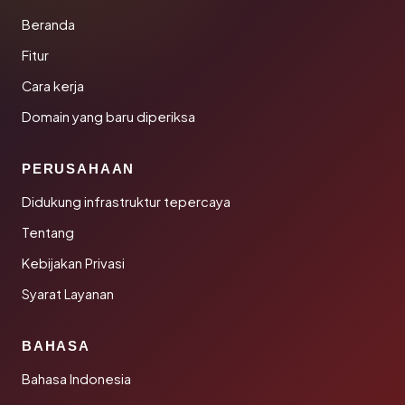
Beranda
Fitur
Cara kerja
Domain yang baru diperiksa
PERUSAHAAN
Didukung infrastruktur tepercaya
Tentang
Kebijakan Privasi
Syarat Layanan
BAHASA
Bahasa Indonesia