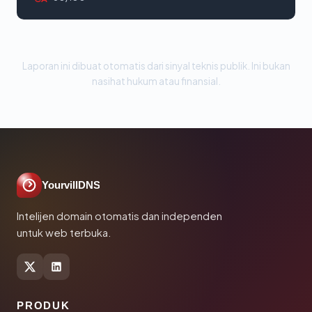
Laporan ini dibuat otomatis dari sinyal teknis publik. Ini bukan
nasihat hukum atau finansial.
YourvillDNS
Intelijen domain otomatis dan independen
untuk web terbuka.
PRODUK