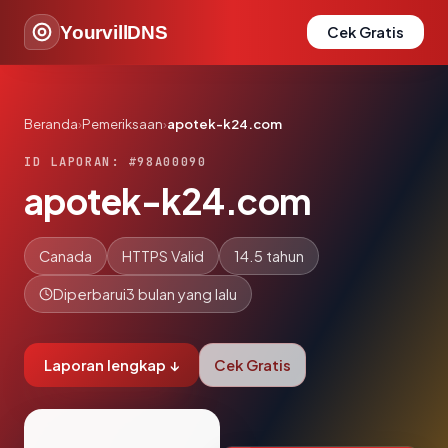
YourvillDNS
Cek Gratis
Beranda
›
Pemeriksaan
›
apotek-k24.com
ID LAPORAN: #98A00090
apotek-k24.com
Canada
HTTPS Valid
14.5 tahun
Diperbarui
3 bulan yang lalu
Laporan lengkap ↓
Cek Gratis