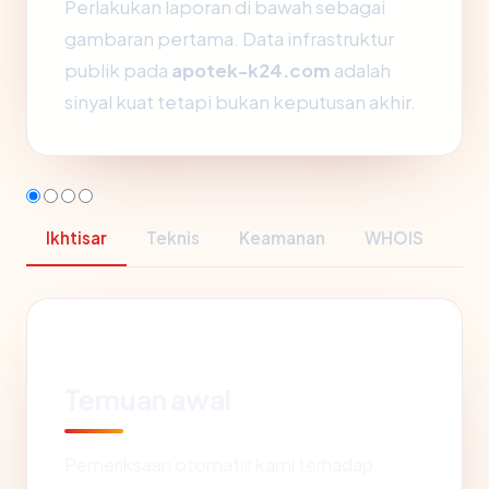
Perlakukan laporan di bawah sebagai
gambaran pertama. Data infrastruktur
publik pada
apotek-k24.com
adalah
sinyal kuat tetapi bukan keputusan akhir.
Ikhtisar
Teknis
Keamanan
WHOIS
Temuan awal
Pemeriksaan otomatis kami terhadap