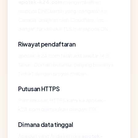
apotek-k24.com
mengembalikan
respons DNS bersih yang mengarah ke
Canada, disajikan oleh Cloudflare, Inc.,
dengan handshake TLS merespons OK.
Riwayat pendaftaran
apotek-k24.com telah ada sekitar 14.5
tahun. Domain berumur panjang biasanya
terkait dengan proyek mapan.
Putusan HTTPS
Pemeriksaan HTTPS kami ke apotek-
k24.com disimpulkan dengan: OK.
Di mana data tinggal
Apa pun yang Anda kirim ke
apotek-