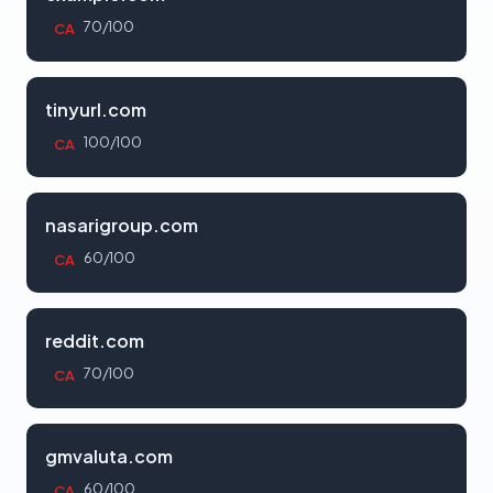
70/100
CA
tinyurl.com
100/100
CA
nasarigroup.com
60/100
CA
reddit.com
70/100
CA
gmvaluta.com
60/100
CA