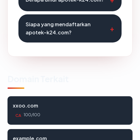
Siapa yang mendaftarkan
apotek-k24.com?
Domain Terkait
xxoo.com
100/100
CA
example.com