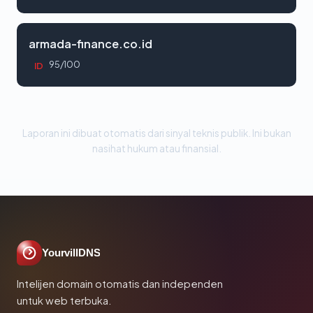
armada-finance.co.id
95/100
ID
Laporan ini dibuat otomatis dari sinyal teknis publik. Ini bukan
nasihat hukum atau finansial.
YourvillDNS
Intelijen domain otomatis dan independen
untuk web terbuka.