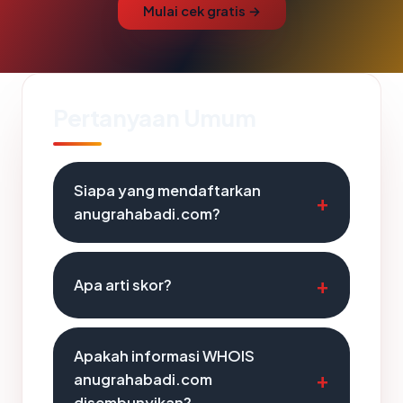
Mulai cek gratis →
Pertanyaan Umum
Siapa yang mendaftarkan
anugrahabadi.com?
Apa arti skor?
Apakah informasi WHOIS
anugrahabadi.com
disembunyikan?