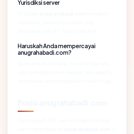
Yurisdiksi server
IP di balik
anugrahabadi.com
berada di
Indonesia, pada infrastruktur yang
disediakan oleh PT. Jupiter Jala Arta.
Haruskah Anda mempercayai
anugrahabadi.com?
Skor kami murni teknis. Situs dengan SSL
valid, beberapa tahun riwayat, dan registrar
terkemuka cenderung berskor lebih tinggi.
Posisi anugrahabadi.com
Pada skala 0-100, pemeriksaan otomatis
kami menempatkan
anugrahabadi.com
di