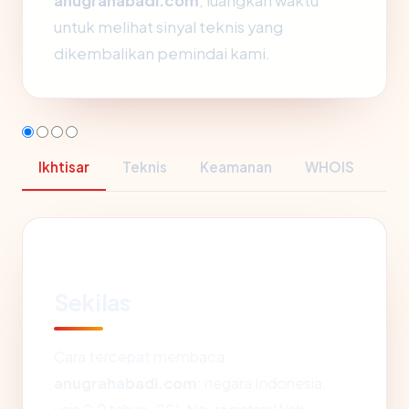
anugrahabadi.com
, luangkan waktu
untuk melihat sinyal teknis yang
dikembalikan pemindai kami.
Ikhtisar
Teknis
Keamanan
WHOIS
Sekilas
Cara tercepat membaca
anugrahabadi.com
: negara Indonesia,