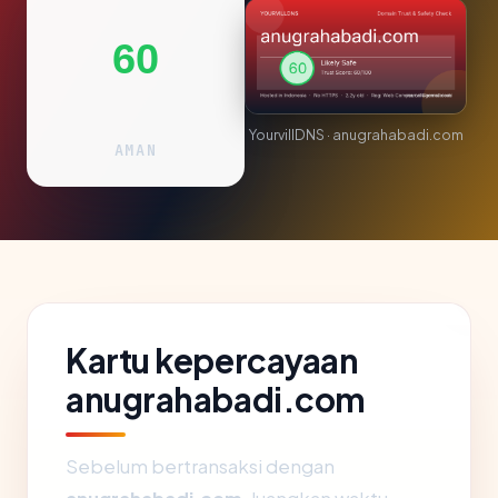
60
YourvillDNS · anugrahabadi.com
AMAN
Kartu kepercayaan
anugrahabadi.com
Sebelum bertransaksi dengan