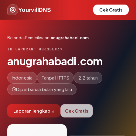
YourvillDNS
Cek Gratis
Beranda
›
Pemeriksaan
›
anugrahabadi.com
ID LAPORAN: #B610EC37
anugrahabadi.com
Indonesia
Tanpa HTTPS
2.2 tahun
Diperbarui
3 bulan yang lalu
Laporan lengkap ↓
Cek Gratis