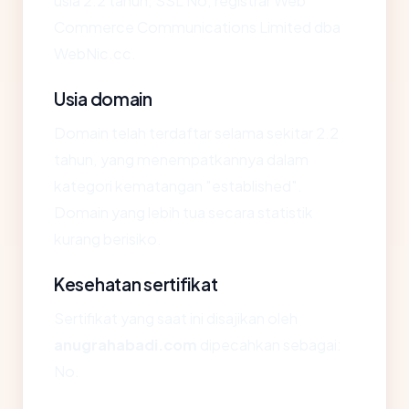
usia 2.2 tahun, SSL No, registrar Web
Commerce Communications Limited dba
WebNic.cc.
Usia domain
Domain telah terdaftar selama sekitar 2.2
tahun, yang menempatkannya dalam
kategori kematangan "established".
Domain yang lebih tua secara statistik
kurang berisiko.
Kesehatan sertifikat
Sertifikat yang saat ini disajikan oleh
anugrahabadi.com
dipecahkan sebagai:
No.