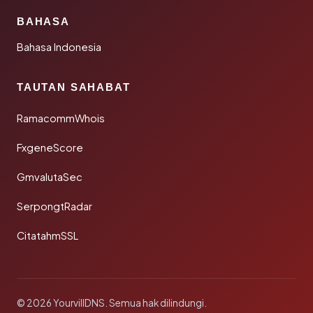
BAHASA
Bahasa Indonesia
TAUTAN SAHABAT
RamacommWhois
FxgeneScore
GmvalutaSec
SerpongtRadar
CitatahmSSL
© 2026 YourvillDNS. Semua hak dilindungi.