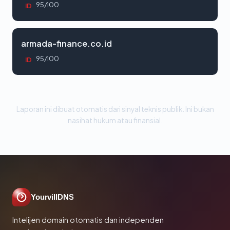
95/100
ID
armada-finance.co.id
95/100
ID
Laporan ini dibuat otomatis dari sinyal teknis publik. Ini bukan
nasihat hukum atau finansial.
YourvillDNS
Intelijen domain otomatis dan independen