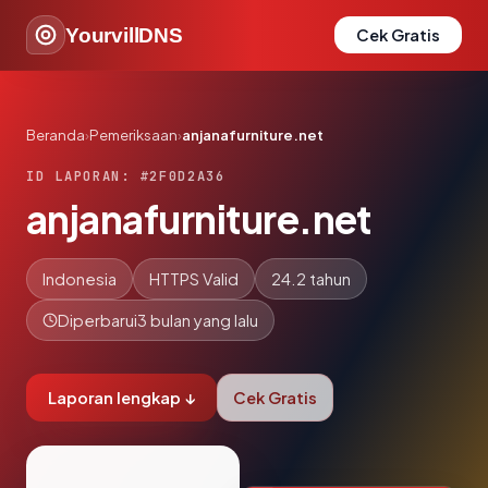
YourvillDNS
Cek Gratis
Beranda
›
Pemeriksaan
›
anjanafurniture.net
ID LAPORAN: #2F0D2A36
anjanafurniture.net
Indonesia
HTTPS Valid
24.2 tahun
Diperbarui
3 bulan yang lalu
Laporan lengkap ↓
Cek Gratis