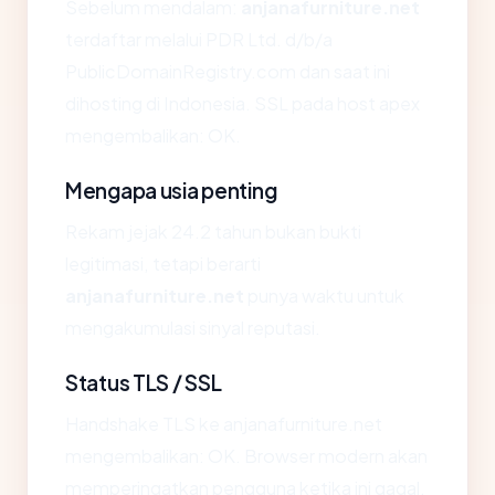
Sebelum mendalam:
anjanafurniture.net
terdaftar melalui PDR Ltd. d/b/a
PublicDomainRegistry.com dan saat ini
dihosting di Indonesia. SSL pada host apex
mengembalikan: OK.
Mengapa usia penting
Rekam jejak 24.2 tahun bukan bukti
legitimasi, tetapi berarti
anjanafurniture.net
punya waktu untuk
mengakumulasi sinyal reputasi.
Status TLS / SSL
Handshake TLS ke anjanafurniture.net
mengembalikan: OK. Browser modern akan
memperingatkan pengguna ketika ini gagal.