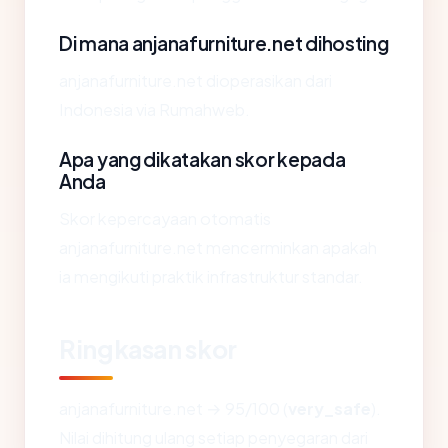
Di mana anjanafurniture.net dihosting
anjanafurniture.net dioperasikan dari
Indonesia via Rumahweb.
Apa yang dikatakan skor kepada
Anda
Skor kepercayaan otomatis
anjanafurniture.net mencerminkan apakah
ia mengikuti praktik infrastruktur standar.
Ringkasan skor
anjanafurniture.net → 95/100 (
very_safe
).
Nilai dihitung ulang setiap penyegaran dari