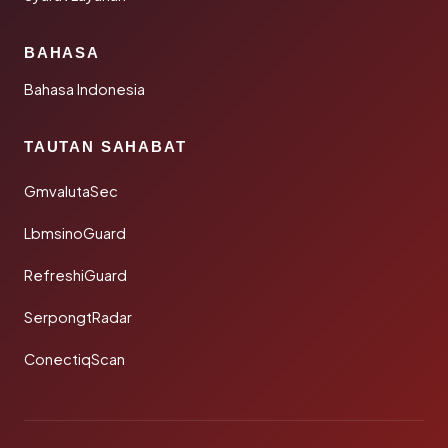
BAHASA
Bahasa Indonesia
TAUTAN SAHABAT
GmvalutaSec
LbmsinoGuard
RefreshiGuard
SerpongtRadar
ConectiqScan