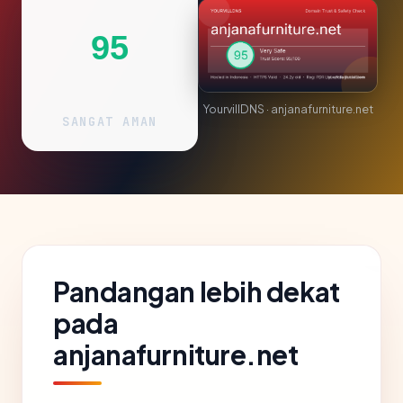
95
YourvillDNS · anjanafurniture.net
SANGAT AMAN
Pandangan lebih dekat
pada
anjanafurniture.net