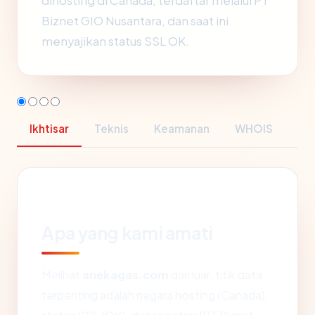
dihosting di Canada, terdaftar melalui PT
Biznet GIO Nusantara, dan saat ini
menyajikan status SSL OK.
Ikhtisar
Teknis
Keamanan
WHOIS
Apa yang kami amati
Melihat
anekagas.com
dari luar, titik data
terpenting adalah negara hosting (Canada),