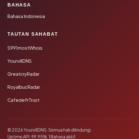
BAHASA
Bahasa Indonesia
TAUTAN SAHABAT
S991mostWhois
YourvillDNS
GreatcryRadar
RoyalbucRadar
CafedefrTrust
© 2026 YourvillDNS. Semua hak dilindungi.
Uptime API: 99.95%
·
1 Bahasa aktif