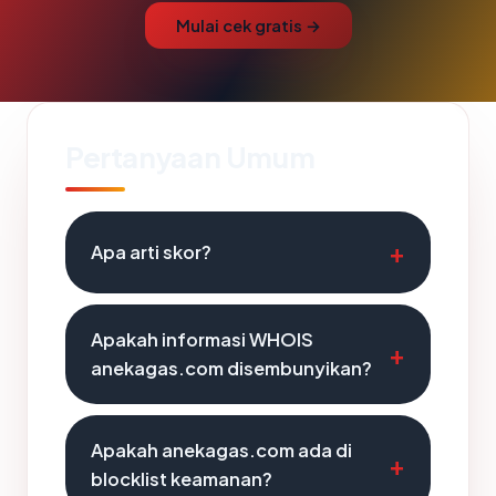
Mulai cek gratis →
Pertanyaan Umum
Apa arti skor?
Apakah informasi WHOIS
anekagas.com disembunyikan?
Apakah anekagas.com ada di
blocklist keamanan?