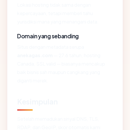
Lokasi hosting tidak sama dengan
kepercayaan, tetapi memberi tahu
yurisdiksi mana yang menangani data.
Domain yang sebanding
Situs dengan metadata serupa
anekagas.com
— 27.6 tahun, hosting
Canada, SSL valid — biasanya mencakup
baik bisnis sah maupun cangkang yang
diganti merek.
Kesimpulan
Setelah memadukan sinyal DNS, TLS,
RDAP, dan GeoIP, skor otomatis kami