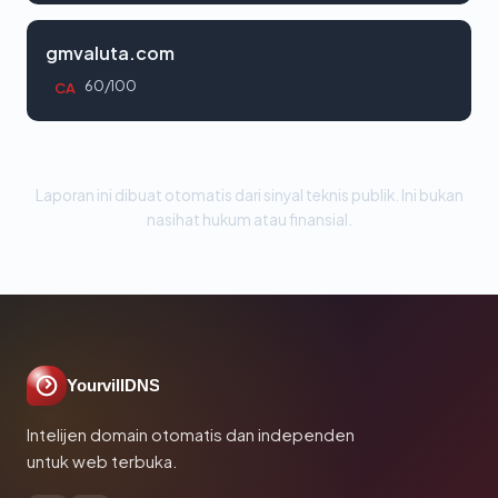
gmvaluta.com
60/100
CA
Laporan ini dibuat otomatis dari sinyal teknis publik. Ini bukan
nasihat hukum atau finansial.
YourvillDNS
Intelijen domain otomatis dan independen
untuk web terbuka.