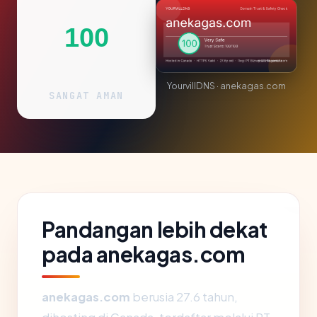
100
YourvillDNS · anekagas.com
SANGAT AMAN
Pandangan lebih dekat
pada anekagas.com
anekagas.com
berusia 27.6 tahun,