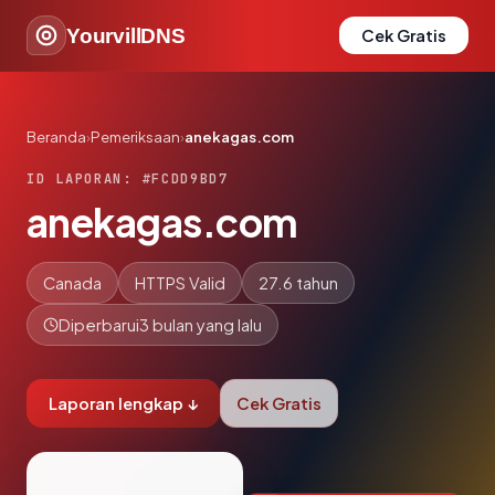
YourvillDNS
Cek Gratis
Beranda
›
Pemeriksaan
›
anekagas.com
ID LAPORAN: #FCDD9BD7
anekagas.com
Canada
HTTPS Valid
27.6 tahun
Diperbarui
3 bulan yang lalu
Laporan lengkap ↓
Cek Gratis