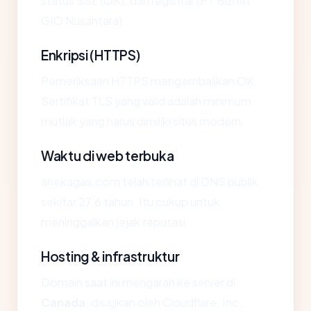
status SSL (OK), dan registrar (PT Biznet
GIO Nusantara).
Enkripsi (HTTPS)
Pemeriksaan HTTPS mengembalikan OK.
Sertifikat TLS yang valid adalah minimum
mutlak yang harus dimiliki situs modern.
Waktu di web terbuka
anekagas.com telah terlihat di DNS publik
sekitar 27.6 tahun. Itu cukup untuk
meninggalkan jejak reputasi.
Hosting & infrastruktur
Domain saat ini mengarah ke server di
Canada
, disajikan oleh Cloudflare, Inc..