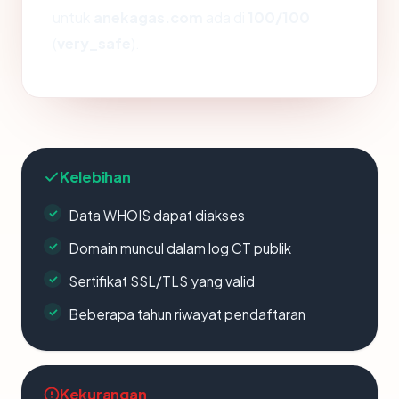
untuk
anekagas.com
ada di
100/100
(
very_safe
).
Kelebihan
Data WHOIS dapat diakses
Domain muncul dalam log CT publik
Sertifikat SSL/TLS yang valid
Beberapa tahun riwayat pendaftaran
Kekurangan