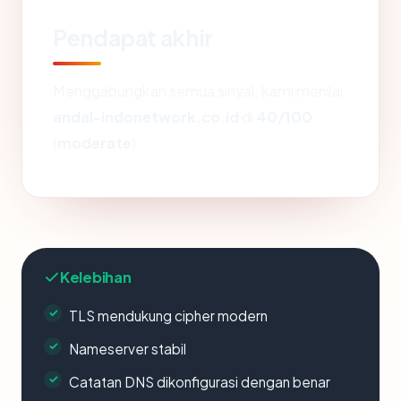
Pendapat akhir
Menggabungkan semua sinyal, kami menilai
andal-indonetwork.co.id
di
40/100
(
moderate
).
Kelebihan
TLS mendukung cipher modern
Nameserver stabil
Catatan DNS dikonfigurasi dengan benar