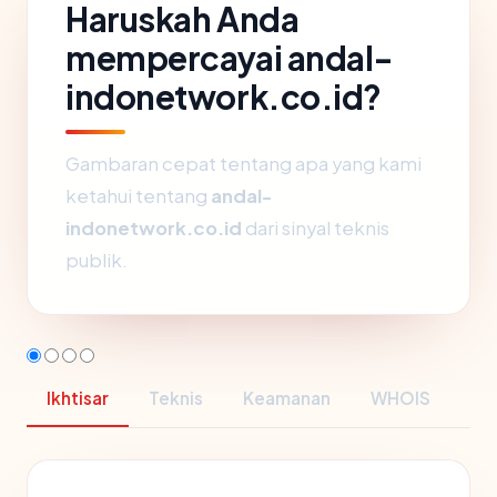
Haruskah Anda
mempercayai andal-
indonetwork.co.id?
Gambaran cepat tentang apa yang kami
ketahui tentang
andal-
indonetwork.co.id
dari sinyal teknis
publik.
Ikhtisar
Teknis
Keamanan
WHOIS