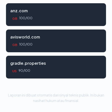
anz.com
100/100
GB
avisworld.com
100/100
GB
gradle.properties
90/100
US
Laporan ini dibuat otomatis dari sinyal teknis publik. Ini bukan
nasihat hukum atau finansial.