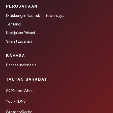
PERUSAHAAN
Didukung infrastruktur tepercaya
Tentang
Kebijakan Privasi
Syarat Layanan
BAHASA
Bahasa Indonesia
TAUTAN SAHABAT
S991mostWhois
YourvillDNS
GreatcryRadar