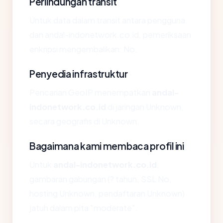
Perlindungan transit
Untuk data dalam transit antara pengguna
dan andal-indonetwork.co.id, pemeriksaan
enkripsi mengembalikan: No.
Penyedia infrastruktur
Pencarian GeoIP menempatkan
andal-
indonetwork.co.id
di jaringan Unknown,
secara geografis di Unknown.
Bagaimana kami membaca profil ini
Untuk
andal-indonetwork.co.id
,
gambaran gabungan (? tahun, SSL No,
hosting Unknown, pendaftaran Unknown)
jatuh dalam pita "moderate".