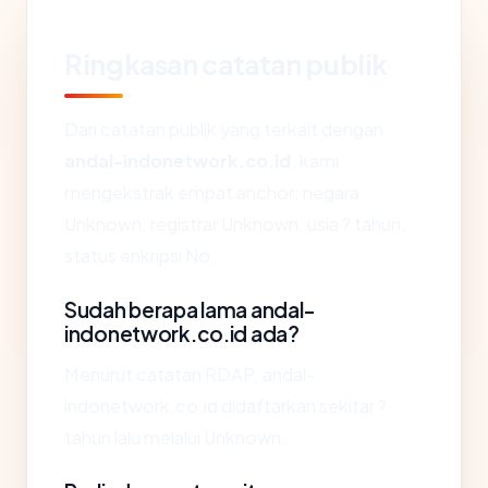
Ringkasan catatan publik
Dari catatan publik yang terkait dengan
andal-indonetwork.co.id
, kami
mengekstrak empat anchor: negara
Unknown, registrar Unknown, usia ? tahun,
status enkripsi No.
Sudah berapa lama andal-
indonetwork.co.id ada?
Menurut catatan RDAP, andal-
indonetwork.co.id didaftarkan sekitar ?
tahun lalu melalui Unknown.