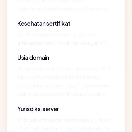
OK, registrar Web Commerce
Communications Limited dba WebNic.cc.
Kesehatan sertifikat
Sertifikat yang saat ini disajikan oleh
amikaster.net
dipecahkan sebagai: OK.
Usia domain
Domain telah terdaftar selama sekitar 0.3
tahun, yang menempatkannya dalam
kategori kematangan "new". Domain yang
lebih tua secara statistik kurang berisiko.
Yurisdiksi server
IP di balik
amikaster.net
berada di United
States, pada infrastruktur yang disediakan