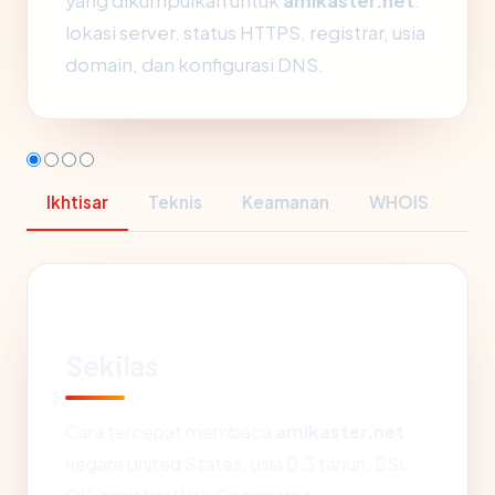
yang dikumpulkan untuk
amikaster.net
:
lokasi server, status HTTPS, registrar, usia
domain, dan konfigurasi DNS.
Ikhtisar
Teknis
Keamanan
WHOIS
Sekilas
Cara tercepat membaca
amikaster.net
:
negara United States, usia 0.3 tahun, SSL