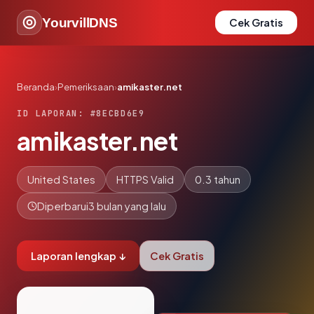
YourvillDNS
Cek Gratis
Beranda
›
Pemeriksaan
›
amikaster.net
ID LAPORAN: #8ECBD6E9
amikaster.net
United States
HTTPS Valid
0.3 tahun
Diperbarui
3 bulan yang lalu
Laporan lengkap ↓
Cek Gratis