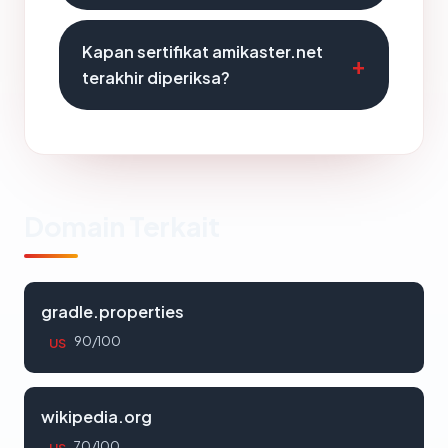
Kapan sertifikat amikaster.net
terakhir diperiksa?
Domain Terkait
gradle.properties
90/100
US
wikipedia.org
70/100