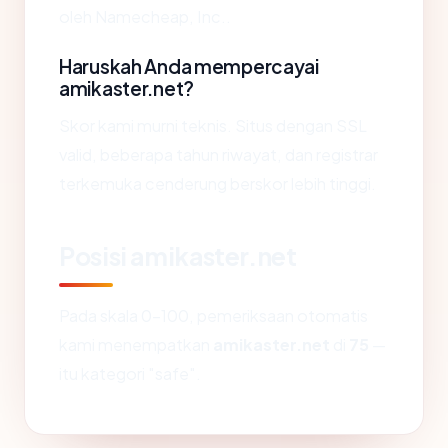
oleh Namecheap, Inc..
Haruskah Anda mempercayai
amikaster.net?
Skor kami murni teknis. Situs dengan SSL
valid, beberapa tahun riwayat, dan registrar
terkemuka cenderung berskor lebih tinggi.
Posisi amikaster.net
Pada skala 0-100, pemeriksaan otomatis
kami menempatkan
amikaster.net
di
75
—
itu kategori "safe".