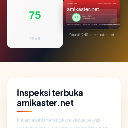
75
YourvillDNS · amikaster.net
AMAN
Inspeksi terbuka
amikaster.net
Halaman ini merangkum sinyal teknis