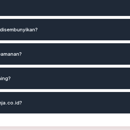
 disembunyikan?
keamanan?
hing?
nja.co.id?