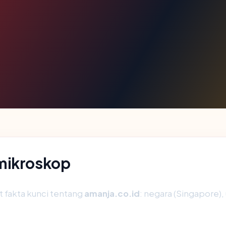
 mikroskop
fakta kunci tentang
amanja.co.id
: negara (Singapore), 