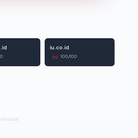
.id
iu.co.id
00
100/100
SG
 finansial.