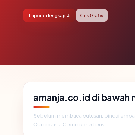
Laporan lengkap ↓
Cek Gratis
amanja.co.id di bawah
Sebelum membaca putusan, pindai empat 
Commerce Communications).