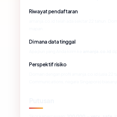
Riwayat pendaftaran
amanja.co.id telah ada sekitar 22 tahun. Do
mapan.
Di mana data tinggal
Apa pun yang Anda kirim ke
amanja.co.id
dip
Perspektif risiko
Domain dengan profil amanja.co.id (usia 22
Communications, negara Singapore) biasanya
Putusan
Skor kepercayaan:
100/100
—
very_safe
. 