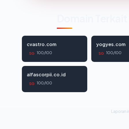
Domain Terkait
cvastro.com
yogyes.com
100/100
100/100
SG
SG
alfascorpii.co.id
100/100
SG
Laporan in