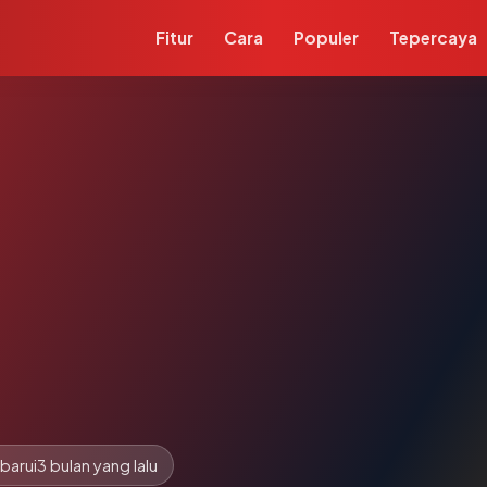
Fitur
Cara
Populer
Tepercaya
barui
3 bulan yang lalu