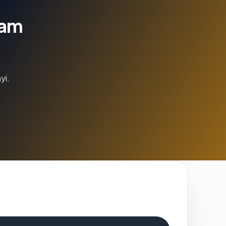
lam
yi.