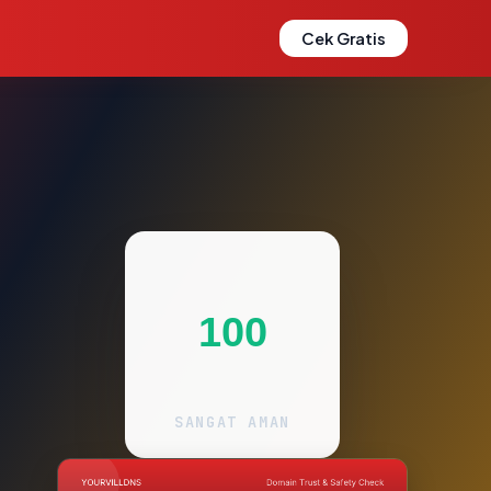
Cek Gratis
100
SANGAT AMAN