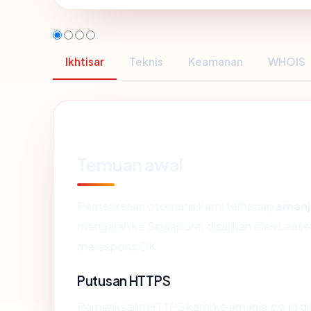
Ikhtisar
Teknis
Keamanan
WHOIS
Temuan awal
Pemeriksaan otomatis kami terhadap
amanj
mengarah ke Singapore, disajikan oleh Leas
merespons OK.
Putusan HTTPS
Pemeriksaan HTTPS kami ke amanja.co.id di