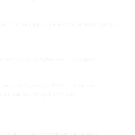
main berumur panjang biasanya terkait dengan proyek
roses di server yang berlokasi di Singapore.
 tahun, SSL OK, registrar PT Web Commerce
 jatuh dalam kategori "very_safe".
Ini adalah putusan otomatis dan hanya teknis.