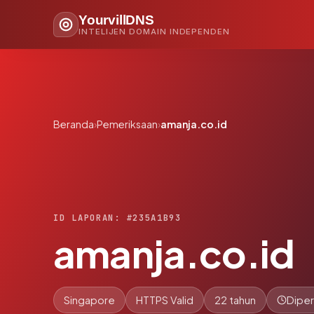
YourvillDNS
INTELIJEN DOMAIN INDEPENDEN
Beranda
›
Pemeriksaan
›
amanja.co.id
ID LAPORAN: #235A1B93
amanja.co.id
Singapore
HTTPS Valid
22 tahun
Diper