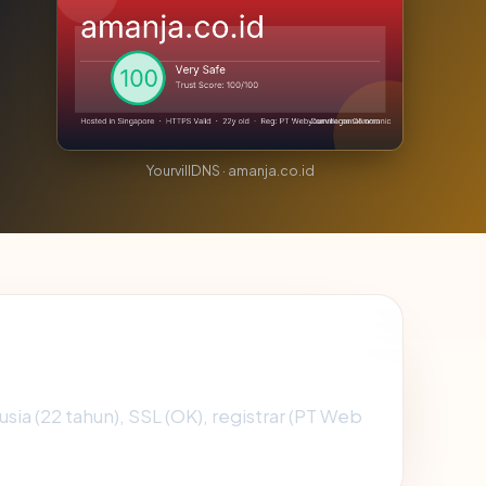
YourvillDNS · amanja.co.id
usia (22 tahun), SSL (OK), registrar (PT Web