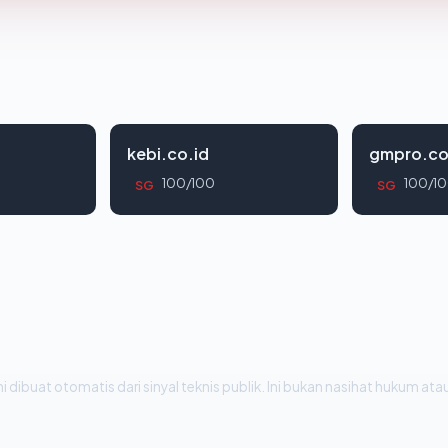
kebi.co.id
gmpro.co
100/100
100/1
SG
SG
i dibuat otomatis dari sinyal teknis publik. Ini bukan nasihat hukum atau