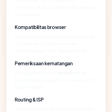
Namecheap, Inc.. Di bawah kami
menelusuri sinyal-sinyal yang paling relevan
satu per satu.
Kompatibilitas browser
Browser umum akan menerima konfigurasi
TLS amanah.co.id jika probe kami
mengembalikan "OK". Nilai saat ini: OK.
Pemeriksaan kematangan
Dari segi kematangan,
amanah.co.id
berada dalam kategori "new" — sekitar 0.9
tahun terdaftar.
Routing & ISP
Lalu lintas ke amanah.co.id saat ini berakhir