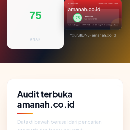
75
YourvillDNS · amanah.co.id
AMAN
Audit terbuka
amanah.co.id
Data di bawah berasal dari pencarian