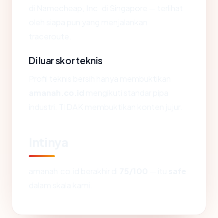
di Namecheap, Inc. di Singapore — terlihat
oleh siapa pun yang menjalankan
traceroute.
Di luar skor teknis
Profil teknis bersih hanya membuktikan
amanah.co.id
mengikuti standar pipa
industri. TIDAK membuktikan konten jujur.
Intinya
amanah.co.id berakhir di
75/100
— itu
safe
dalam skala kami.