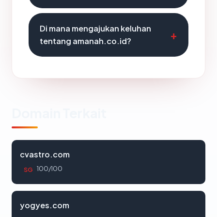
Di mana mengajukan keluhan
tentang amanah.co.id?
Domain Terkait
cvastro.com
100/100
SG
yogyes.com