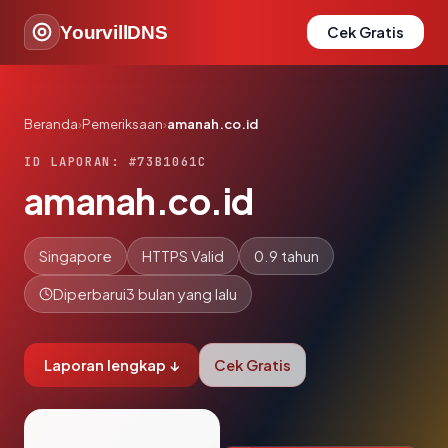
YourvillDNS
Cek Gratis
Beranda
›
Pemeriksaan
›
amanah.co.id
ID LAPORAN: #73B1061C
amanah.co.id
Singapore
HTTPS Valid
0.9 tahun
Diperbarui
3 bulan yang lalu
Laporan lengkap ↓
Cek Gratis