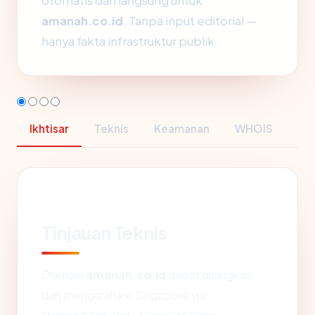
otomatis dan langsung untuk
amanah.co.id
. Tanpa input editorial —
hanya fakta infrastruktur publik.
Ikhtisar
Teknis
Keamanan
WHOIS
Tinjauan Teknis
Domain
amanah.co.id
dapat dijangkau
dan mengarah ke Singapore via