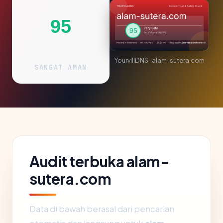
95
YourvillDNS · alam-sutera.com
SANGAT AMAN
Audit terbuka alam-
sutera.com
Data di bawah berasal dari pencarian