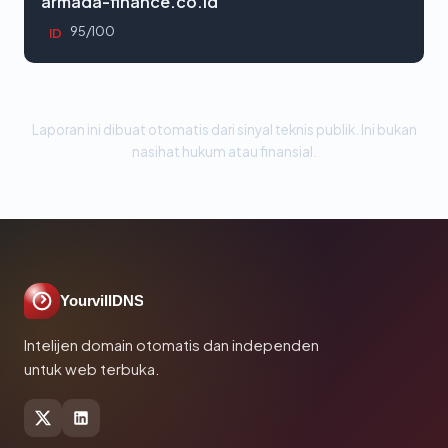
armada-finance.co.id
95/100
ID
Laporan ini dibuat otomatis dari sinyal teknis publik. Ini bukan
nasihat hukum atau finansial.
YourvillDNS
Intelijen domain otomatis dan independen
untuk web terbuka.