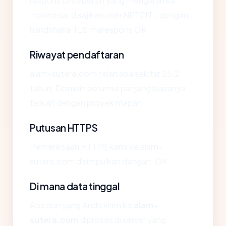
respons DNS bersih yang mengarah ke
Indonesia, disajikan oleh NETCITI, dengan
handshake TLS merespons OK.
Riwayat pendaftaran
alam-sutera.com telah ada sekitar 25.2
tahun. Domain berumur panjang biasanya
terkait dengan proyek mapan.
Putusan HTTPS
Pemeriksaan HTTPS kami ke alam-
sutera.com disimpulkan dengan: OK.
Di mana data tinggal
Apa pun yang Anda kirim ke
alam-
sutera.com
diproses di server yang