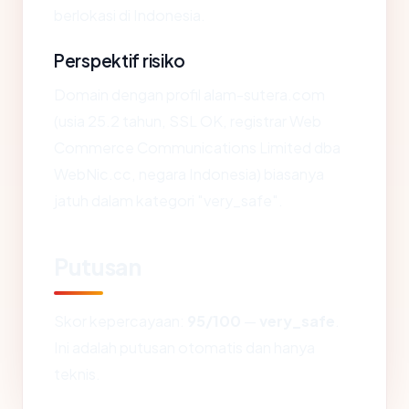
berlokasi di Indonesia.
Perspektif risiko
Domain dengan profil alam-sutera.com
(usia 25.2 tahun, SSL OK, registrar Web
Commerce Communications Limited dba
WebNic.cc, negara Indonesia) biasanya
jatuh dalam kategori "very_safe".
Putusan
Skor kepercayaan:
95/100
—
very_safe
.
Ini adalah putusan otomatis dan hanya
teknis.