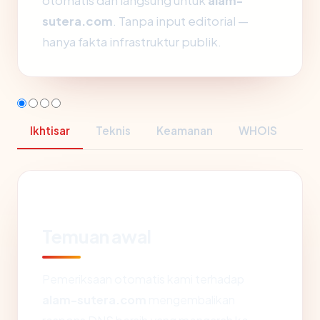
otomatis dan langsung untuk
alam-
sutera.com
. Tanpa input editorial —
hanya fakta infrastruktur publik.
Ikhtisar
Teknis
Keamanan
WHOIS
Temuan awal
Pemeriksaan otomatis kami terhadap
alam-sutera.com
mengembalikan