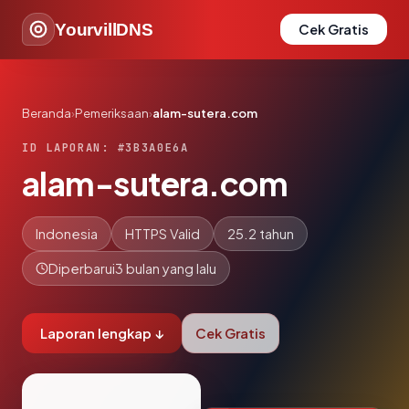
YourvillDNS
Cek Gratis
Beranda
›
Pemeriksaan
›
alam-sutera.com
ID LAPORAN: #3B3A0E6A
alam-sutera.com
Indonesia
HTTPS Valid
25.2 tahun
Diperbarui
3 bulan yang lalu
Laporan lengkap ↓
Cek Gratis