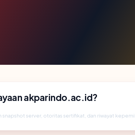
ayaan akparindo.ac.id?
 snapshot server, otoritas sertifikat, dan riwayat kepemi