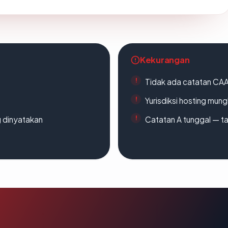
Kekurangan
Tidak ada catatan CA
Yurisdiksi hosting mun
g dinyatakan
Catatan A tunggal — ta