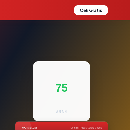
Cek Gratis
75
AMAN