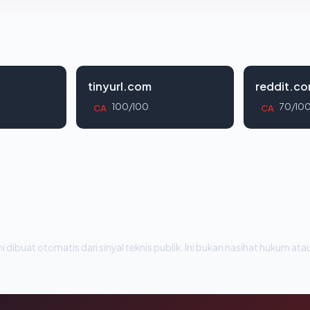
tinyurl.com
reddit.c
100/100
70/10
CA
CA
i dibuat otomatis dari sinyal teknis publik. Ini bukan nasihat hukum atau