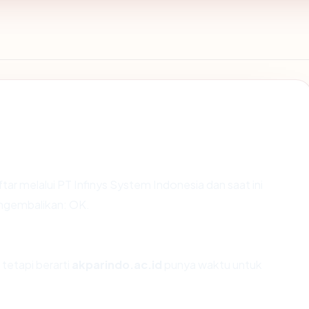
tar melalui PT Infinys System Indonesia dan saat ini
engembalikan: OK.
 tetapi berarti
akparindo.ac.id
punya waktu untuk