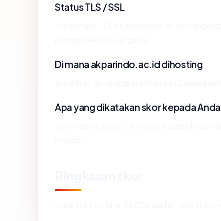
Status TLS / SSL
Handshake TLS ke akparindo.ac.id mengemb
pengguna ketika ini gagal.
Di mana akparindo.ac.id dihosting
akparindo.ac.id dioperasikan dari Canada via C
Apa yang dikatakan skor kepada Anda
Skor kepercayaan otomatis akparindo.ac.id m
standar.
Ringkasan skor
akparindo.ac.id → 75/100 (
safe
). Nilai dihit