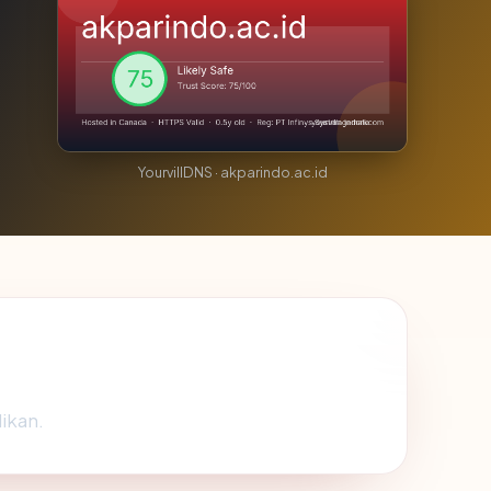
YourvillDNS · akparindo.ac.id
likan.