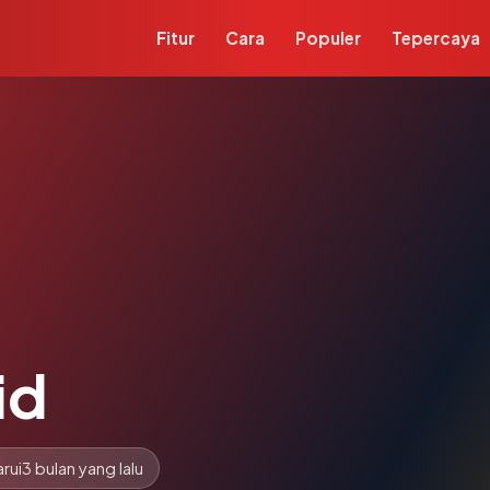
Fitur
Cara
Populer
Tepercaya
id
rui
3 bulan yang lalu