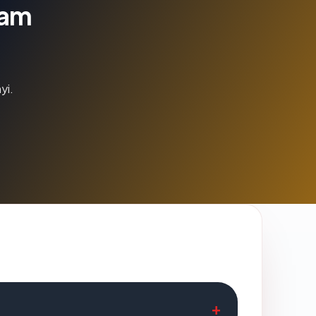
lam
yi.