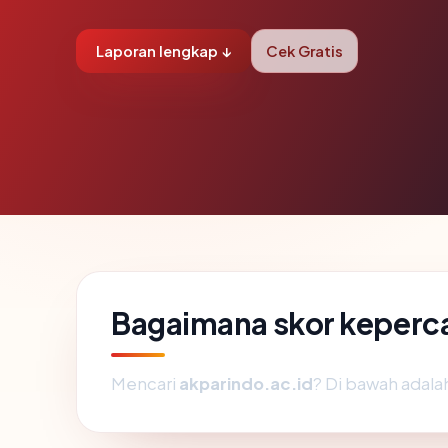
Laporan lengkap ↓
Cek Gratis
Bagaimana skor keperc
Mencari
akparindo.ac.id
? Di bawah adalah