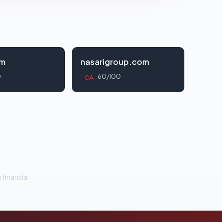
om
nasarigroup.com
0
60/100
CA
 finansial.