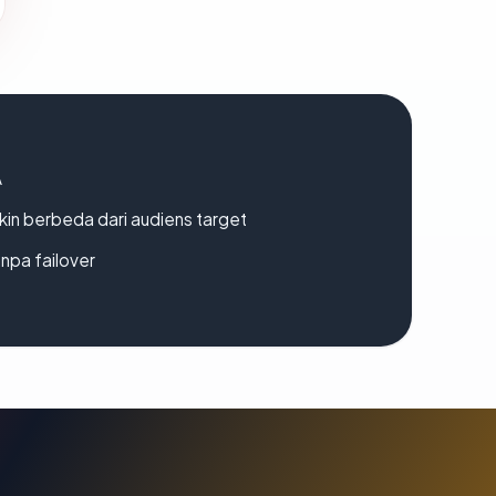
A
gkin berbeda dari audiens target
npa failover