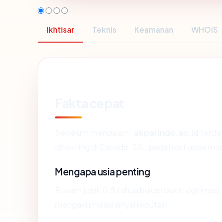
Ikhtisar
Teknis
Keamanan
WHOIS
Fakta cepat
Sebelum mendalam:
akparindo.ac.id
terdaf
dihosting di Canada. SSL pada host apex m
Mengapa usia penting
Rekam jejak 0.5 tahun bukan bukti legitimasi,
mengakumulasi sinyal reputasi.