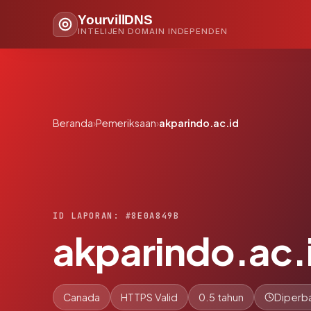
YourvillDNS
INTELIJEN DOMAIN INDEPENDEN
Beranda
›
Pemeriksaan
›
akparindo.ac.id
ID LAPORAN: #8E0A849B
akparindo.ac.
Canada
HTTPS Valid
0.5 tahun
Diperba