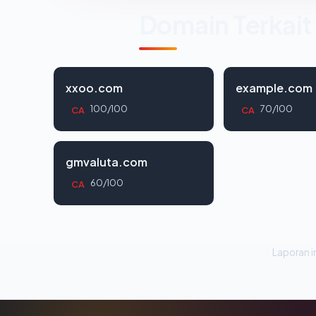
Domain Terkait
xxoo.com
example.com
100/100
70/100
CA
CA
gmvaluta.com
60/100
CA
Laporan in