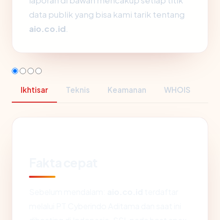
laporan di bawah mencakup setiap titik
data publik yang bisa kami tarik tentang
aio.co.id
.
Ikhtisar
Teknis
Keamanan
WHOIS
Fakta cepat
Sebelum mendalam:
aio.co.id
terdaftar
melalui PT Cyberindo Aditama dan saat ini