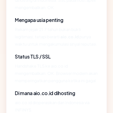
dihosting di Indonesia. SSL pada host apex
mengembalikan: OK.
Mengapa usia penting
Rekam jejak 21.7 tahun bukan bukti
legitimasi, tetapi berarti
aio.co.id
punya
waktu untuk mengakumulasi sinyal reputasi.
Status TLS / SSL
Handshake TLS ke aio.co.id
mengembalikan: OK. Browser modern akan
memperingatkan pengguna ketika ini gagal.
Di mana aio.co.id dihosting
aio.co.id dioperasikan dari Indonesia via
INFINYS.