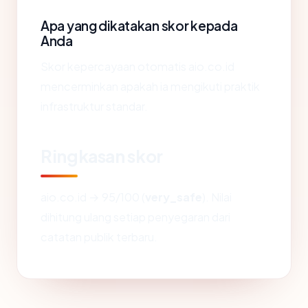
Apa yang dikatakan skor kepada
Anda
Skor kepercayaan otomatis aio.co.id
mencerminkan apakah ia mengikuti praktik
infrastruktur standar.
Ringkasan skor
aio.co.id → 95/100 (
very_safe
). Nilai
dihitung ulang setiap penyegaran dari
catatan publik terbaru.