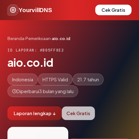
YourvillDNS
Cek Gratis
Beranda
›
Pemeriksaan
›
aio.co.id
ID LAPORAN: #B05FF8E2
aio.co.id
Indonesia
HTTPS Valid
21.7 tahun
Diperbarui
3 bulan yang lalu
Laporan lengkap ↓
Cek Gratis