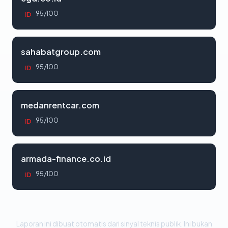
95/100
ID
sahabatgroup.com
95/100
ID
medanrentcar.com
95/100
ID
armada-finance.co.id
95/100
ID
Laporan ini dibuat otomatis dari sinyal teknis publik. Ini bukan