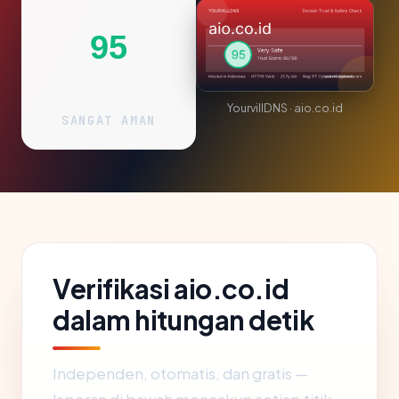
95
YourvillDNS · aio.co.id
SANGAT AMAN
Verifikasi aio.co.id
dalam hitungan detik
Independen, otomatis, dan gratis —