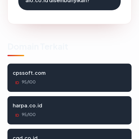
aio.co.id disembunyikan?
Domain Terkait
cpssoft.com
95/100
ID
harpa.co.id
95/100
ID
cgd.co.id