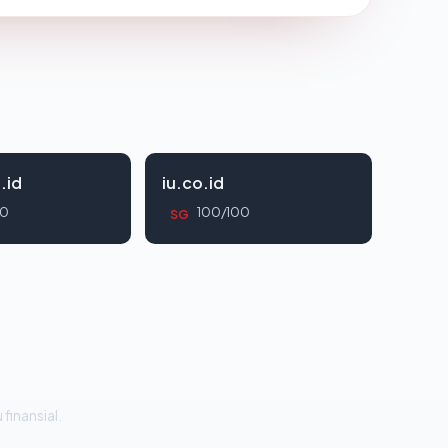
.id
iu.co.id
00
100/100
SG
 finansial.