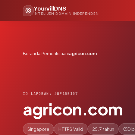
YourvillDNS
INTELIJEN DOMAIN INDEPENDEN
Beranda
›
Pemeriksaan
›
agricon.com
ID LAPORAN: #0F15E107
agricon.com
Singapore
HTTPS Valid
25.7 tahun
Dip