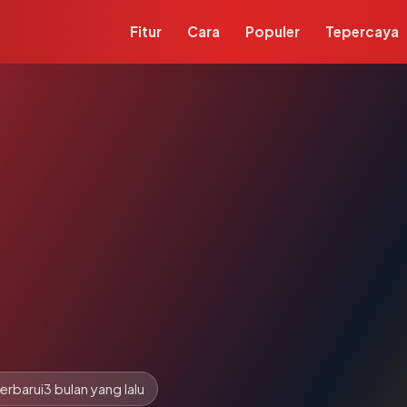
Fitur
Cara
Populer
Tepercaya
erbarui
3 bulan yang lalu