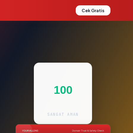
Cek Gratis
100
SANGAT AMAN