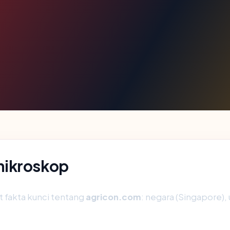
mikroskop
fakta kunci tentang
agricon.com
: negara (Singapore), u