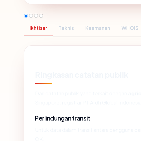
Ikhtisar
Teknis
Keamanan
WHOIS
Ringkasan catatan publik
Dari catatan publik yang terkait dengan
agri
Singapore, registrar PT Ardh Global Indonesia,
Perlindungan transit
Untuk data dalam transit antara pengguna d
OK.