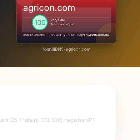
YourvillDNS · agricon.com
sia (25.7 tahun), SSL (OK), registrar (PT