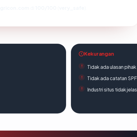
gricon.com
di
100/100
(
very_safe
).
Kekurangan
Tidak ada ulasan piha
Tidak ada catatan SP
Industri situs tidak jelas