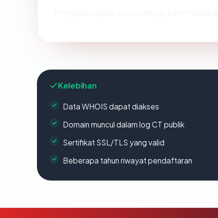
Menggabungkan semua sinyal, kami menilai
a
Kelebihan
Data WHOIS dapat diakses
Domain muncul dalam log CT publik
Sertifikat SSL/TLS yang valid
Beberapa tahun riwayat pendaftaran