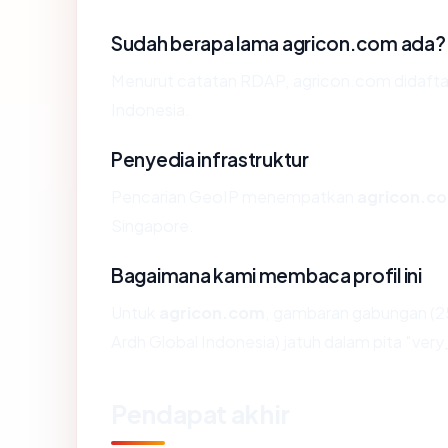
Sudah berapa lama agricon.com ada?
Menurut catatan RDAP, agricon.com didaftarka
Indonesia.
Penyedia infrastruktur
Pencarian GeoIP menempatkan
agricon.c
Singapore.
Bagaimana kami membaca profil ini
Untuk
agricon.com
, gambaran gabungan (2
Ardh Global Indonesia) jatuh dalam pita "very
Pendapat akhir