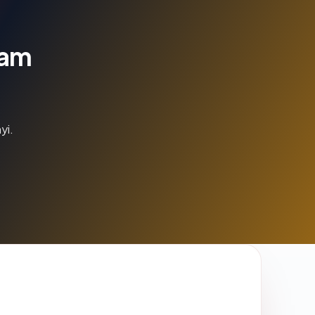
lam
yi.