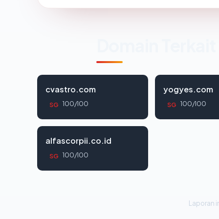
Domain Terkait
cvastro.com
yogyes.com
100/100
100/100
SG
SG
alfascorpii.co.id
100/100
SG
Laporan in