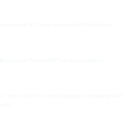
n sekitar 25.7 tahun lalu melalui PT Ardh Global
om
di jaringan PhoenixNAP, secara geografis di
5.7 tahun, SSL OK, hosting Singapore, pendaftaran PT
_safe".