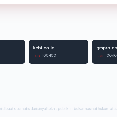
kebi.co.id
gmpro.co
100/100
100/1
SG
SG
i dibuat otomatis dari sinyal teknis publik. Ini bukan nasihat hukum atau