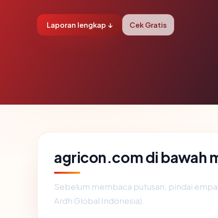
Laporan lengkap ↓
Cek Gratis
agricon.com di bawah 
Sebelum membaca putusan, pindai empat 
Ardh Global Indonesia).