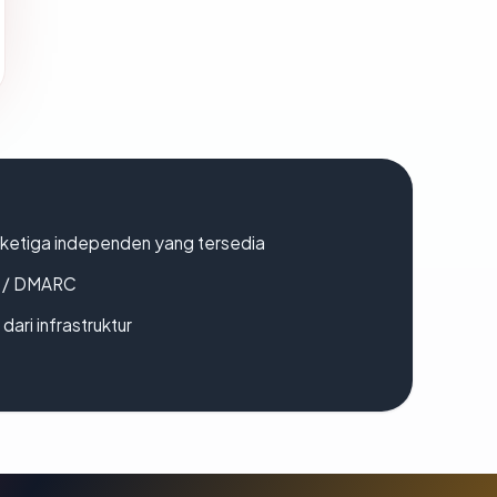
k ketiga independen yang tersedia
F / DMARC
 dari infrastruktur