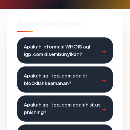
Pertanyaan Umum
Apakah informasi WHOIS agl-
igp.com disembunyikan?
Apakah agl-igp.com ada di
blocklist keamanan?
Apakah agl-igp.com adalah situs
phishing?