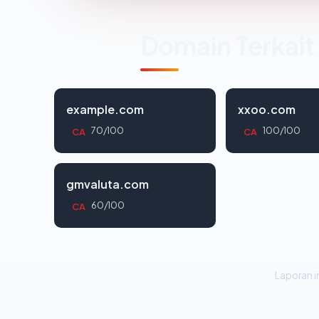
Domain Terkait
example.com
xxoo.com
70/100
100/100
CA
CA
gmvaluta.com
60/100
CA
Laporan in