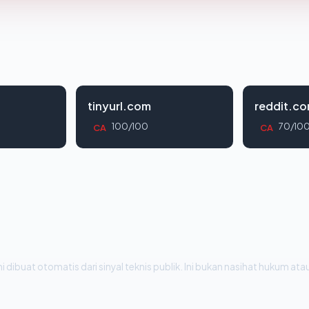
tinyurl.com
reddit.c
100/100
70/10
CA
CA
i dibuat otomatis dari sinyal teknis publik. Ini bukan nasihat hukum atau