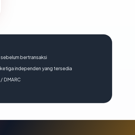
en sebelum bertransaksi
k ketiga independen yang tersedia
F / DMARC