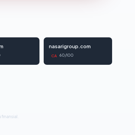
om
nasarigroup.com
0
60/100
CA
 finansial.