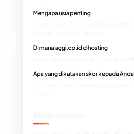
Mengapa usia penting
Rekam jejak 27.9 tahun bukan bukti legitimasi
mengakumulasi sinyal reputasi.
Di mana aggi.co.id dihosting
aggi.co.id dioperasikan dari Canada via Cloudf
Apa yang dikatakan skor kepada Anda
Skor kepercayaan otomatis aggi.co.id mencer
standar.
Ringkasan skor
aggi.co.id → 100/100 (
very_safe
). Nilai dih