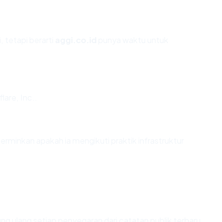
, tetapi berarti
aggi.co.id
punya waktu untuk
lare, Inc..
minkan apakah ia mengikuti praktik infrastruktur
itung ulang setiap penyegaran dari catatan publik terbaru.