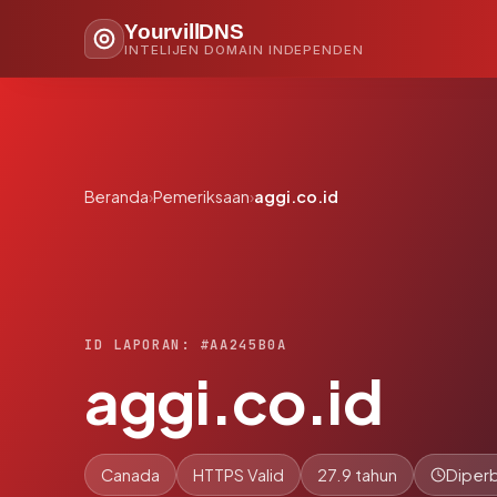
YourvillDNS
INTELIJEN DOMAIN INDEPENDEN
Beranda
›
Pemeriksaan
›
aggi.co.id
ID LAPORAN: #AA245B0A
aggi.co.id
Canada
HTTPS Valid
27.9 tahun
Diperb