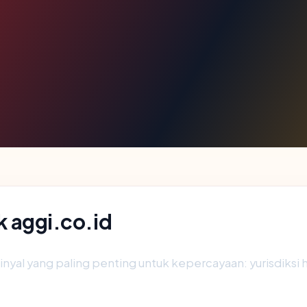
ik aggi.co.id
al yang paling penting untuk kepercayaan: yurisdiksi host