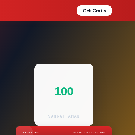
Cek Gratis
100
SANGAT AMAN