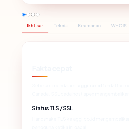
Ikhtisar
Teknis
Keamanan
WHOIS
Fakta cepat
Sebelum mendalam:
aggi.co.id
terdaftar me
Canada. SSL pada host apex mengembalikan
Status TLS / SSL
Handshake TLS ke aggi.co.id mengembalik
pengguna ketika ini gagal.