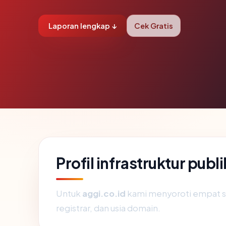
Laporan lengkap ↓
Cek Gratis
Profil infrastruktur publ
Untuk
aggi.co.id
kami menyoroti empat siny
registrar, dan usia domain.