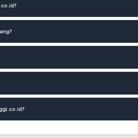
.co.id?
lang?
?
ggi.co.id?