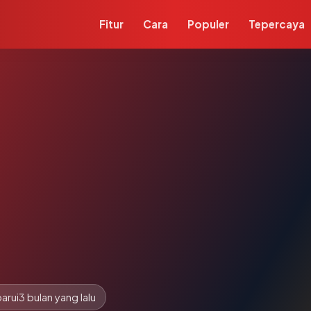
Fitur
Cara
Populer
Tepercaya
arui
3 bulan yang lalu