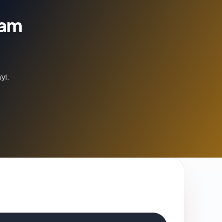
lam
yi.