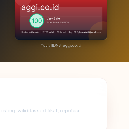
YourvillDNS · aggi.co.id
ing, validitas sertifikat, reputasi