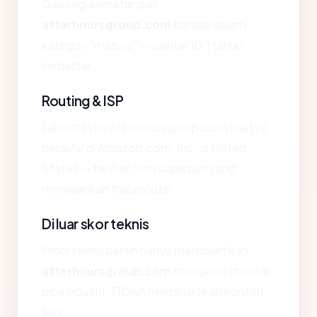
Dari segi kematangan,
afterhoursgroup.com
berada dalam
kategori "mature" — sekitar 10.1 tahun
terdaftar.
Routing & ISP
Lalu lintas ke afterhoursgroup.com saat ini
berakhir di Amazon.com, Inc. di United
States — terlihat oleh siapa pun yang
menjalankan traceroute.
Di luar skor teknis
Profil teknis bersih hanya membuktikan
afterhoursgroup.com
mengikuti standar
pipa industri. TIDAK membuktikan konten
jujur.