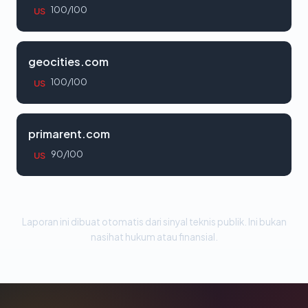
100/100
US
geocities.com
100/100
US
primarent.com
90/100
US
Laporan ini dibuat otomatis dari sinyal teknis publik. Ini bukan
nasihat hukum atau finansial.