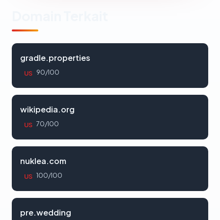
Domain Terkait
gradle.properties
90/100
US
wikipedia.org
70/100
US
nuklea.com
100/100
US
pre.wedding