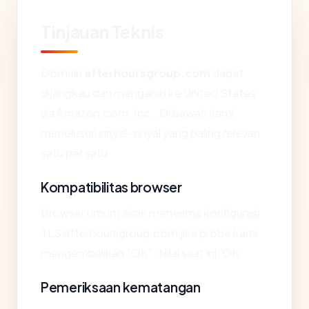
Tinjauan Teknis
Domain
afterhoursgroup.com
dapat
dijangkau dan mengarah ke United States
via Amazon.com, Inc.. Di bawah kami
menelusuri sinyal-sinyal yang paling relevan
satu per satu.
Kompatibilitas browser
Browser umum akan menerima konfigurasi
TLS afterhoursgroup.com jika probe kami
mengembalikan "OK". Nilai saat ini: OK.
Pemeriksaan kematangan