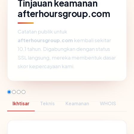
Tinjauan keamanan
afterhoursgroup.com
Catatan publik untuk
afterhoursgroup.com
kembali sekitar
10.1 tahun. Digabungkan dengan status
SSL langsung, mereka membentuk dasar
skor kepercayaan kami.
Ikhtisar
Teknis
Keamanan
WHOIS