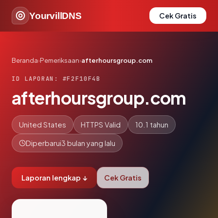
YourvillDNS
Cek Gratis
Beranda
›
Pemeriksaan
›
afterhoursgroup.com
ID LAPORAN: #F2F10F4B
afterhoursgroup.com
United States
HTTPS Valid
10.1 tahun
Diperbarui
3 bulan yang lalu
Laporan lengkap ↓
Cek Gratis