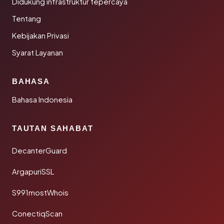
Didukung infrastruktur tepercaya
Tentang
Kebijakan Privasi
Syarat Layanan
BAHASA
Bahasa Indonesia
TAUTAN SAHABAT
DecanterGuard
ArgapuriSSL
S991mostWhois
ConectiqScan