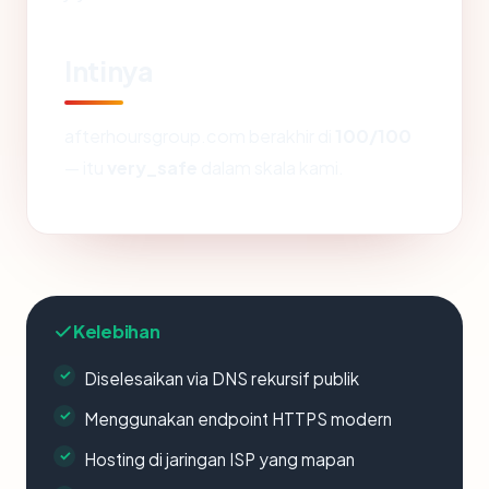
Intinya
afterhoursgroup.com berakhir di
100/100
— itu
very_safe
dalam skala kami.
Kelebihan
Diselesaikan via DNS rekursif publik
Menggunakan endpoint HTTPS modern
Hosting di jaringan ISP yang mapan