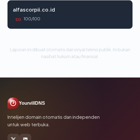
alfascorpii.co.id
100/100
SG
Laporan ini dibuat otomatis dari sinyal teknis publik. Ini bukan
nasihat hukum atau finansial.
YourvillDNS
Intelijen domain otomatis dan independen
untuk web terbuka.