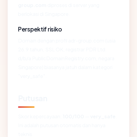
group.com
diproses di server yang
berlokasi di Singapore.
Perspektif risiko
Domain dengan profil adr-group.com (usia
26.9 tahun, SSL OK, registrar PDR Ltd.
d/b/a PublicDomainRegistry.com, negara
Singapore) biasanya jatuh dalam kategori
"very_safe".
Putusan
Skor kepercayaan:
100/100
—
very_safe
.
Ini adalah putusan otomatis dan hanya
teknis.