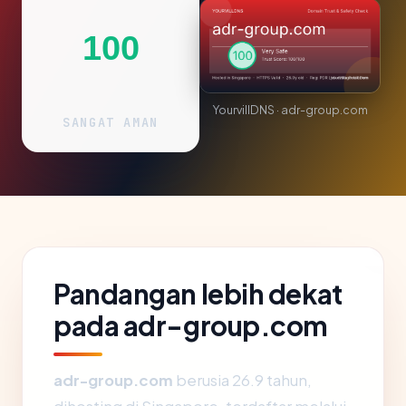
100
YourvillDNS · adr-group.com
SANGAT AMAN
Pandangan lebih dekat
pada adr-group.com
adr-group.com
berusia 26.9 tahun,