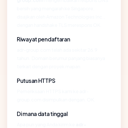
group.com
mengembalikan respons DNS
bersih yang mengarah ke Singapore,
disajikan oleh Amazon Technologies Inc.,
dengan handshake TLS merespons OK.
Riwayat pendaftaran
adr-group.com telah ada sekitar 26.9
tahun. Domain berumur panjang biasanya
terkait dengan proyek mapan.
Putusan HTTPS
Pemeriksaan HTTPS kami ke adr-
group.com disimpulkan dengan: OK.
Di mana data tinggal
Apa pun yang Anda kirim ke
adr-