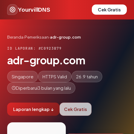
YourvillDNS
Cek Gratis
Beranda
›
Pemeriksaan
›
adr-group.com
ID LAPORAN: #C0923B79
adr-group.com
Singapore
HTTPS Valid
26.9 tahun
Diperbarui
3 bulan yang lalu
Laporan lengkap ↓
Cek Gratis