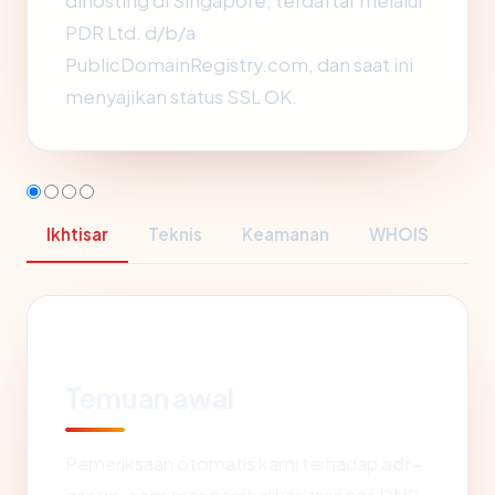
dihosting di Singapore, terdaftar melalui
PDR Ltd. d/b/a
PublicDomainRegistry.com, dan saat ini
menyajikan status SSL OK.
Ikhtisar
Teknis
Keamanan
WHOIS
Temuan awal
Pemeriksaan otomatis kami terhadap
adr-