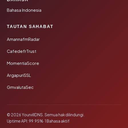
Bahasa Indonesia
TAUTAN SAHABAT
AmannafmRadar
CafedefrTrust
MomentiaScore
ArgapuriSSL
GmvalutaSec
© 2026 YourvillDNS. Semua hak dilindungi.
Uptime API: 99.95%
·
1 Bahasa aktif