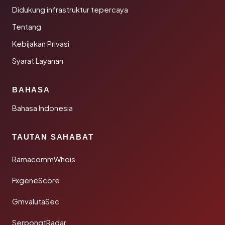
Didukung infrastruktur tepercaya
Tentang
Kebijakan Privasi
Syarat Layanan
BAHASA
Bahasa Indonesia
TAUTAN SAHABAT
RamacommWhois
FxgeneScore
GmvalutaSec
SerpongtRadar