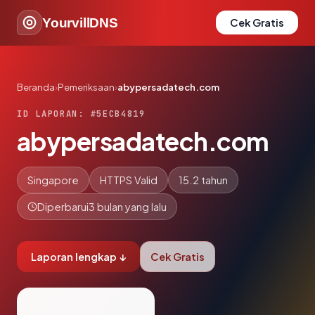
YourvillDNS
Cek Gratis
Beranda
›
Pemeriksaan
›
abypersadatech.com
ID LAPORAN: #5ECB4819
abypersadatech.com
Singapore
HTTPS Valid
15.2 tahun
Diperbarui
3 bulan yang lalu
Laporan lengkap ↓
Cek Gratis