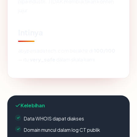
pipa industri. TIDAK membuktikan konten
jujur.
Intinya
abypersadatech.com berakhir di
100/100
— itu
very_safe
dalam skala kami.
Kelebihan
Data WHOIS dapat diakses
Domain muncul dalam log CT publik