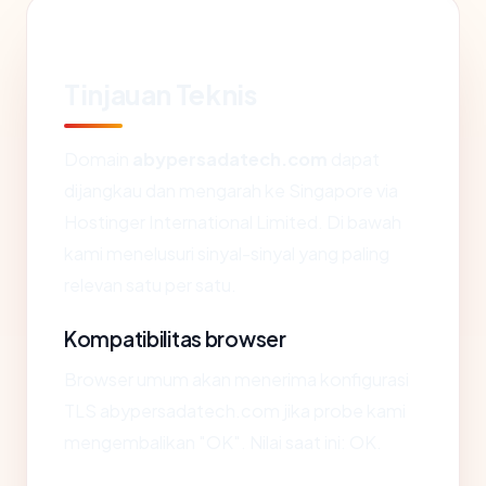
Tinjauan Teknis
Domain
abypersadatech.com
dapat
dijangkau dan mengarah ke Singapore via
Hostinger International Limited. Di bawah
kami menelusuri sinyal-sinyal yang paling
relevan satu per satu.
Kompatibilitas browser
Browser umum akan menerima konfigurasi
TLS abypersadatech.com jika probe kami
mengembalikan "OK". Nilai saat ini: OK.