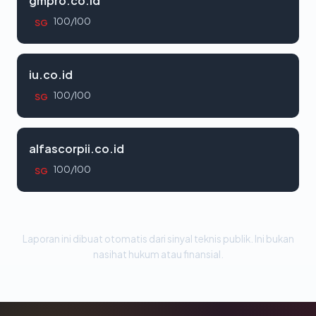
gmpro.co.id
100/100
SG
iu.co.id
100/100
SG
alfascorpii.co.id
100/100
SG
Laporan ini dibuat otomatis dari sinyal teknis publik. Ini bukan
nasihat hukum atau finansial.