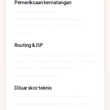
Pemeriksaan kematangan
Dari segi kematangan,
abypersadatech.com
berada dalam
kategori "mature" — sekitar 15.2 tahun
terdaftar.
Routing & ISP
Lalu lintas ke abypersadatech.com saat ini
berakhir di Hostinger International Limited di
Singapore — terlihat oleh siapa pun yang
menjalankan traceroute.
Di luar skor teknis
Profil teknis bersih hanya membuktikan
abypersadatech.com
mengikuti standar