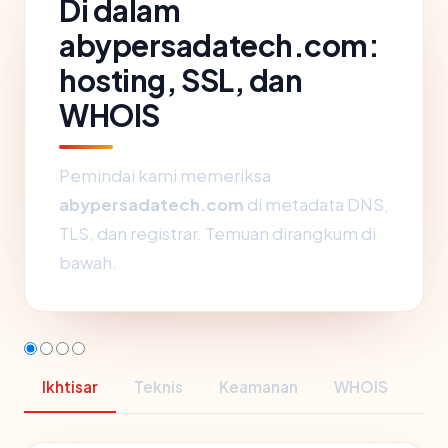
Di dalam
abypersadatech.com:
hosting, SSL, dan
WHOIS
Pemindai kami memeriksa
abypersadatech.com
di metadata DNS,
TLS, dan registrar. Temuan dirangkum di
bawah.
Ikhtisar
Teknis
Keamanan
WHOIS