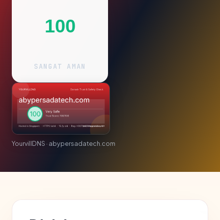
100
SANGAT AMAN
YourvillDNS · abypersadatech.com