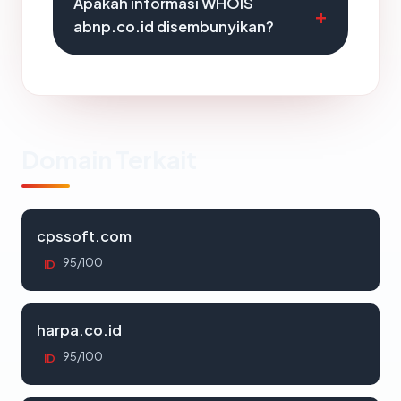
Apakah informasi WHOIS
abnp.co.id disembunyikan?
Domain Terkait
cpssoft.com
95/100
ID
harpa.co.id
95/100
ID