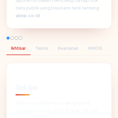
laporan di bawah mencakup setiap titik
data publik yang bisa kami tarik tentang
abnp.co.id
.
Ikhtisar
Teknis
Keamanan
WHOIS
Sekilas
Cara tercepat membaca
abnp.co.id
:
negara Indonesia, usia 21.8 tahun, SSL OK,