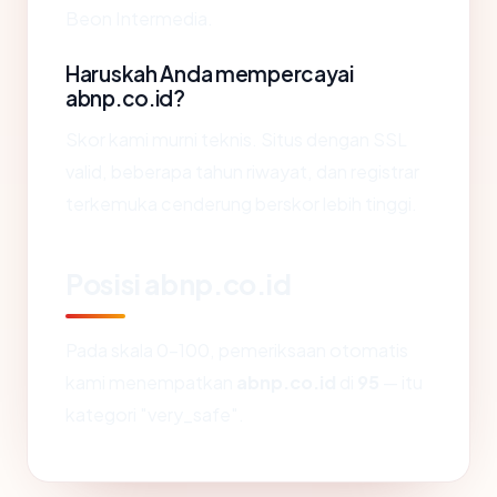
Beon Intermedia.
Haruskah Anda mempercayai
abnp.co.id?
Skor kami murni teknis. Situs dengan SSL
valid, beberapa tahun riwayat, dan registrar
terkemuka cenderung berskor lebih tinggi.
Posisi abnp.co.id
Pada skala 0-100, pemeriksaan otomatis
kami menempatkan
abnp.co.id
di
95
— itu
kategori "very_safe".