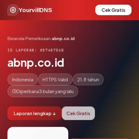
YourvillDNS
Cek Gratis
Beranda
›
Pemeriksaan
›
abnp.co.id
ID LAPORAN: #87487E6B
abnp.co.id
Indonesia
HTTPS Valid
21.8 tahun
Diperbarui
3 bulan yang lalu
Laporan lengkap ↓
Cek Gratis