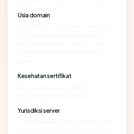
registrar PT Digital Registra Indonesia.
Usia domain
Domain telah terdaftar selama sekitar 21.8
tahun, yang menempatkannya dalam
kategori kematangan "mature". Domain
yang lebih tua secara statistik kurang
berisiko.
Kesehatan sertifikat
Sertifikat yang saat ini disajikan oleh
abnp.co.id
dipecahkan sebagai: OK.
Yurisdiksi server
IP di balik
abnp.co.id
berada di Indonesia,
pada infrastruktur yang disediakan oleh PT