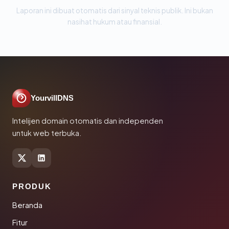
Laporan ini dibuat otomatis dari sinyal teknis publik. Ini bukan
nasihat hukum atau finansial.
YourvillDNS
Intelijen domain otomatis dan independen
untuk web terbuka.
PRODUK
Beranda
Fitur