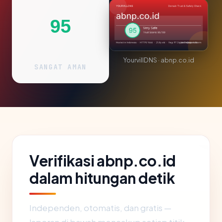
95
YourvillDNS · abnp.co.id
SANGAT AMAN
Verifikasi abnp.co.id
dalam hitungan detik
Independen, otomatis, dan gratis —