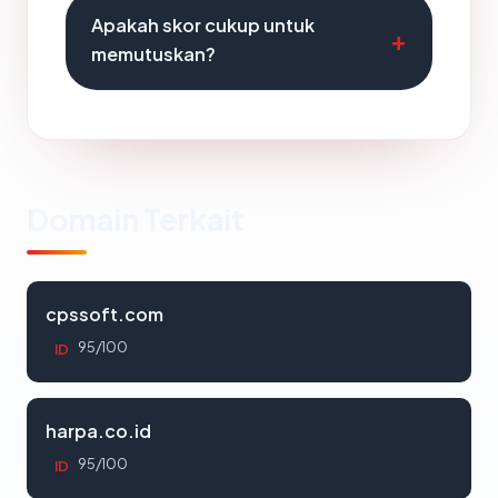
Apakah skor cukup untuk
memutuskan?
Domain Terkait
cpssoft.com
95/100
ID
harpa.co.id
95/100
ID