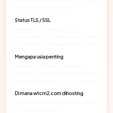
dan saat ini dihosting di Indonesia. SSL pada
host apex mengembalikan: OK.
Status TLS / SSL
Handshake TLS ke wtcm2.com
mengembalikan: OK. Browser modern akan
memperingatkan pengguna ketika ini gagal.
Mengapa usia penting
Rekam jejak 22.7 tahun bukan bukti
legitimasi, tetapi berarti
wtcm2.com
punya
waktu untuk mengakumulasi sinyal reputasi.
Di mana wtcm2.com dihosting
wtcm2.com dioperasikan dari Indonesia via
PT Biznet Gio Nusantara.