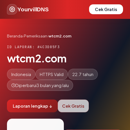
YourvillDNS
Cek Gratis
Beranda
›
Pemeriksaan
›
wtcm2.com
ID LAPORAN: #4C3D85F3
wtcm2.com
Indonesia
HTTPS Valid
22.7 tahun
Diperbarui
3 bulan yang lalu
Laporan lengkap ↓
Cek Gratis