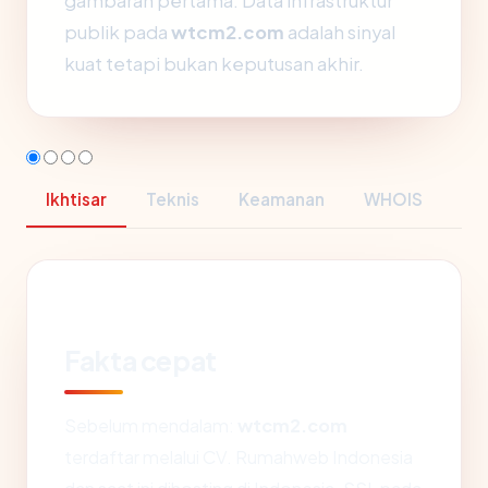
gambaran pertama. Data infrastruktur
publik pada
wtcm2.com
adalah sinyal
kuat tetapi bukan keputusan akhir.
Ikhtisar
Teknis
Keamanan
WHOIS
Fakta cepat
Sebelum mendalam:
wtcm2.com
terdaftar melalui CV. Rumahweb Indonesia