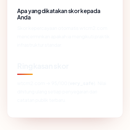
Apa yang dikatakan skor kepada
Anda
Skor kepercayaan otomatis wtcm2.com
mencerminkan apakah ia mengikuti praktik
infrastruktur standar.
Ringkasan skor
wtcm2.com → 95/100 (
very_safe
). Nilai
dihitung ulang setiap penyegaran dari
catatan publik terbaru.