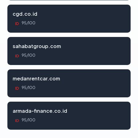
cgd.co.id
95/100
ID
sahabatgroup.com
95/100
ID
medanrentcar.com
95/100
ID
armada-finance.co.id
95/100
ID