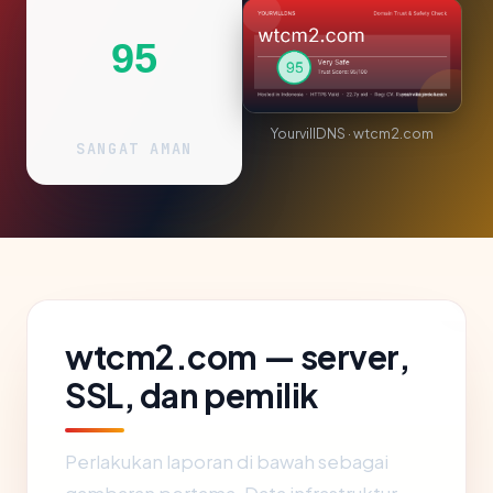
95
YourvillDNS · wtcm2.com
SANGAT AMAN
wtcm2.com — server,
SSL, dan pemilik
Perlakukan laporan di bawah sebagai