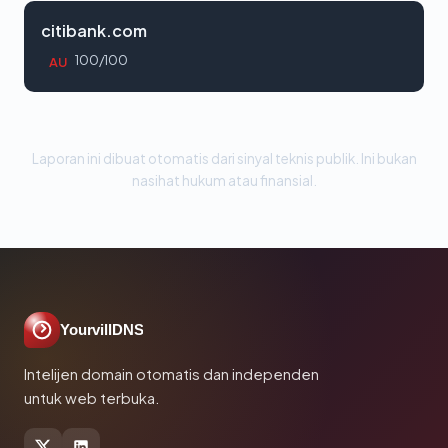
citibank.com
100/100
AU
Laporan ini dibuat otomatis dari sinyal teknis publik. Ini bukan
nasihat hukum atau finansial.
YourvillDNS
Intelijen domain otomatis dan independen
untuk web terbuka.