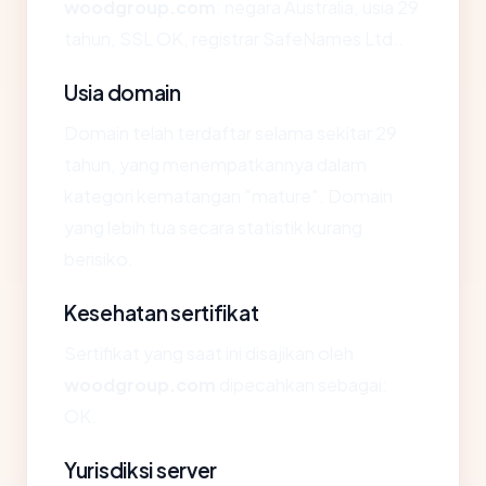
woodgroup.com
: negara Australia, usia 29
tahun, SSL OK, registrar SafeNames Ltd..
Usia domain
Domain telah terdaftar selama sekitar 29
tahun, yang menempatkannya dalam
kategori kematangan "mature". Domain
yang lebih tua secara statistik kurang
berisiko.
Kesehatan sertifikat
Sertifikat yang saat ini disajikan oleh
woodgroup.com
dipecahkan sebagai:
OK.
Yurisdiksi server