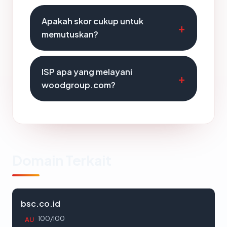
Apakah skor cukup untuk
memutuskan?
ISP apa yang melayani
woodgroup.com?
Domain Terkait
bsc.co.id
100/100
AU