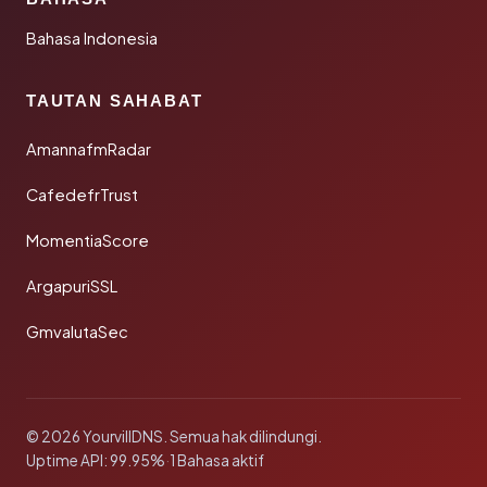
Bahasa Indonesia
TAUTAN SAHABAT
AmannafmRadar
CafedefrTrust
MomentiaScore
ArgapuriSSL
GmvalutaSec
© 2026 YourvillDNS. Semua hak dilindungi.
Uptime API: 99.95%
·
1 Bahasa aktif