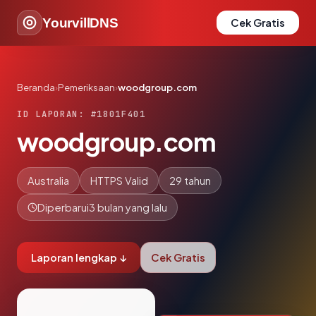
YourvillDNS
Cek Gratis
Beranda
›
Pemeriksaan
›
woodgroup.com
ID LAPORAN: #1801F401
woodgroup.com
Australia
HTTPS Valid
29 tahun
Diperbarui
3 bulan yang lalu
Laporan lengkap ↓
Cek Gratis