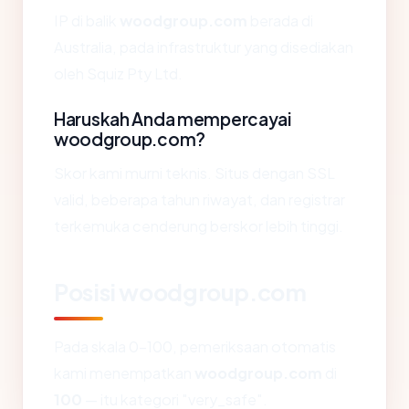
IP di balik
woodgroup.com
berada di
Australia, pada infrastruktur yang disediakan
oleh Squiz Pty Ltd.
Haruskah Anda mempercayai
woodgroup.com?
Skor kami murni teknis. Situs dengan SSL
valid, beberapa tahun riwayat, dan registrar
terkemuka cenderung berskor lebih tinggi.
Posisi woodgroup.com
Pada skala 0-100, pemeriksaan otomatis
kami menempatkan
woodgroup.com
di
100
— itu kategori "very_safe".