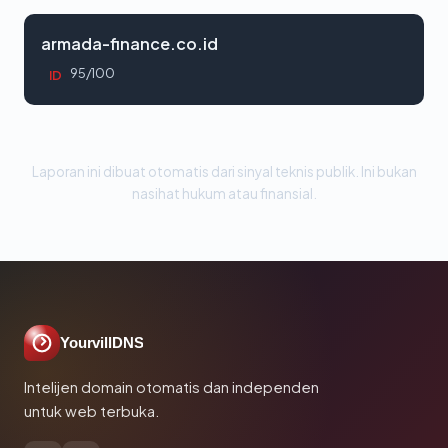
armada-finance.co.id
95/100
ID
Laporan ini dibuat otomatis dari sinyal teknis publik. Ini bukan
nasihat hukum atau finansial.
YourvillDNS
Intelijen domain otomatis dan independen
untuk web terbuka.