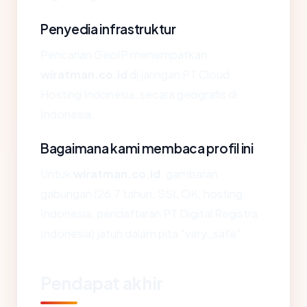
Penyedia infrastruktur
Pencarian GeoIP menempatkan
wiratman.co.id
di jaringan PT Cloud
Hosting Indonesia, secara geografis di
Indonesia.
Bagaimana kami membaca profil ini
Untuk
wiratman.co.id
, gambaran
gabungan (26.7 tahun, SSL OK, hosting
Indonesia, pendaftaran PT Digital Registra
Indonesia) jatuh dalam pita "very_safe".
Pendapat akhir