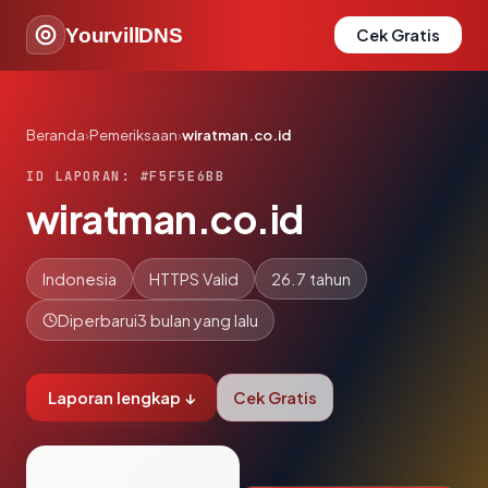
YourvillDNS
Cek Gratis
Beranda
›
Pemeriksaan
›
wiratman.co.id
ID LAPORAN: #F5F5E6BB
wiratman.co.id
Indonesia
HTTPS Valid
26.7 tahun
Diperbarui
3 bulan yang lalu
Laporan lengkap ↓
Cek Gratis