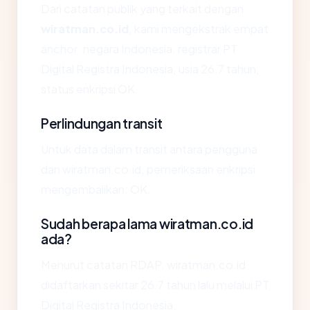
Dari catatan publik yang terkait dengan
wiratman.co.id
, kami mengekstrak empat
anchor: negara Indonesia, registrar PT
Digital Registra Indonesia, usia 26.7 tahun,
status enkripsi OK.
Perlindungan transit
Untuk data dalam transit antara pengguna
dan wiratman.co.id, pemeriksaan enkripsi
mengembalikan: OK.
Sudah berapa lama wiratman.co.id
ada?
Menurut catatan RDAP, wiratman.co.id
didaftarkan sekitar 26.7 tahun lalu melalui PT
Digital Registra Indonesia.