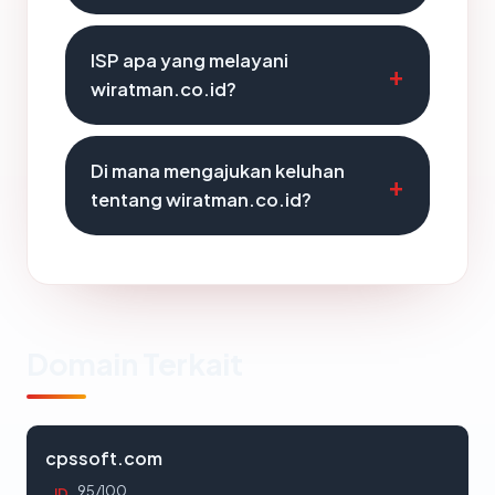
ISP apa yang melayani
wiratman.co.id?
Di mana mengajukan keluhan
tentang wiratman.co.id?
Domain Terkait
cpssoft.com
95/100
ID