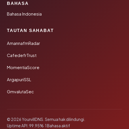
BAHASA
Bahasa Indonesia
TAUTAN SAHABAT
AmannafmRadar
CafedefrTrust
MomentiaScore
ArgapuriSSL
GmvalutaSec
© 2026 YourvillDNS. Semua hak dilindungi.
Uptime API: 99.95%
·
1 Bahasa aktif