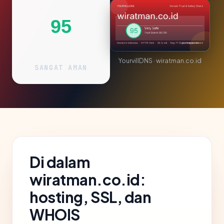
95
YourvillDNS · wiratman.co.id
SANGAT AMAN
Di dalam
wiratman.co.id:
hosting, SSL, dan
WHOIS