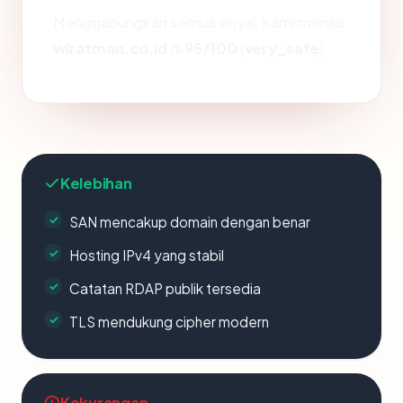
Menggabungkan semua sinyal, kami menilai
wiratman.co.id
di
95/100
(
very_safe
).
Kelebihan
SAN mencakup domain dengan benar
Hosting IPv4 yang stabil
Catatan RDAP publik tersedia
TLS mendukung cipher modern
Kekurangan