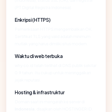
(Indonesia), status SSL (OK), dan registrar
(PT Digital Registra Indonesia).
Enkripsi (HTTPS)
Pemeriksaan HTTPS mengembalikan OK.
Sertifikat TLS yang valid adalah minimum
mutlak yang harus dimiliki situs modern.
Waktu di web terbuka
why.co.id telah terlihat di DNS publik sekitar
0.9 tahun. Itu cukup untuk meninggalkan
jejak reputasi.
Hosting & infrastruktur
Domain saat ini mengarah ke server di
Indonesia
, disajikan oleh HOSTINGER ID.