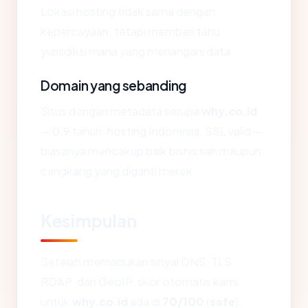
Lokasi hosting tidak sama dengan
kepercayaan, tetapi memberi tahu
yurisdiksi mana yang menangani data.
Domain yang sebanding
Situs dengan metadata serupa
why.co.id
— 0.9 tahun, hosting Indonesia, SSL valid —
biasanya mencakup baik bisnis sah maupun
cangkang yang diganti merek.
Kesimpulan
Setelah memadukan sinyal DNS, TLS,
RDAP, dan GeoIP, skor otomatis kami
untuk
why.co.id
ada di
70/100
(
safe
).