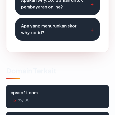
Apakah why.co.id aman untuk
pembayaran online?
Apa yang menurunkan skor
why.co.id?
Domain Terkait
cpssoft.com
95/100
ID