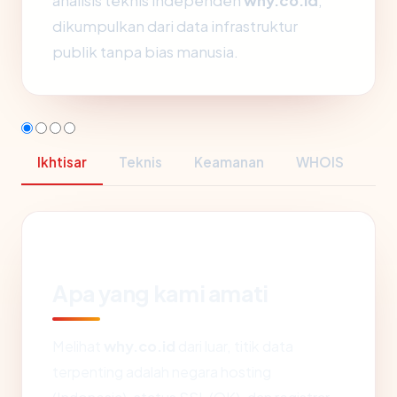
analisis teknis independen
why.co.id
,
dikumpulkan dari data infrastruktur
publik tanpa bias manusia.
Ikhtisar
Teknis
Keamanan
WHOIS
Apa yang kami amati
Melihat
why.co.id
dari luar, titik data
terpenting adalah negara hosting