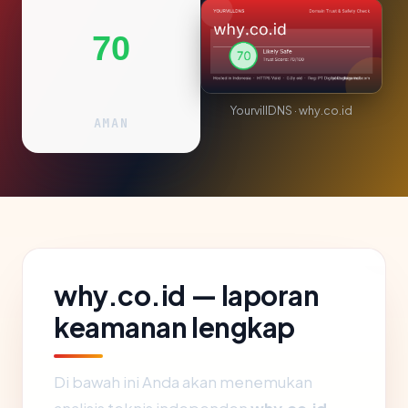
70
YourvillDNS · why.co.id
AMAN
why.co.id — laporan
keamanan lengkap
Di bawah ini Anda akan menemukan