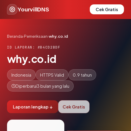
YourvillDNS
Cek Gratis
Beranda
›
Pemeriksaan
›
why.co.id
ID LAPORAN: #B4CD2BDF
why.co.id
Indonesia
HTTPS Valid
0.9 tahun
Diperbarui
3 bulan yang lalu
Laporan lengkap ↓
Cek Gratis