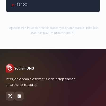
95/100
ID
Laporan ini dibuat otomatis dari sinyal teknis publik. Ini bukan
nasihat hukum atau finansial.
YourvillDNS
Intelijen domain otomatis dan independen
untuk web terbuka.