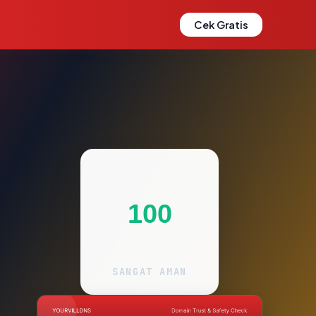
Cek Gratis
100
SANGAT AMAN