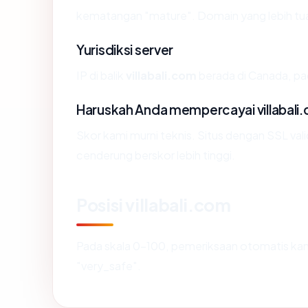
kematangan "mature". Domain yang lebih tua s
Yurisdiksi server
IP di balik
villabali.com
berada di Canada, pad
Haruskah Anda mempercayai villabali
Skor kami murni teknis. Situs dengan SSL val
cenderung berskor lebih tinggi.
Posisi villabali.com
Pada skala 0-100, pemeriksaan otomatis 
"very_safe".