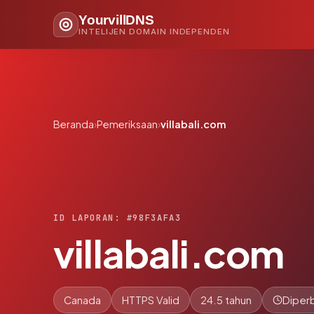
YourvillDNS
INTELIJEN DOMAIN INDEPENDEN
Beranda
›
Pemeriksaan
›
villabali.com
ID LAPORAN: #98F3AFA3
villabali.com
Canada
HTTPS Valid
24.5 tahun
Diperb