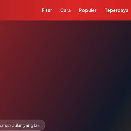
Fitur
Cara
Populer
Tepercaya
arui
3 bulan yang lalu