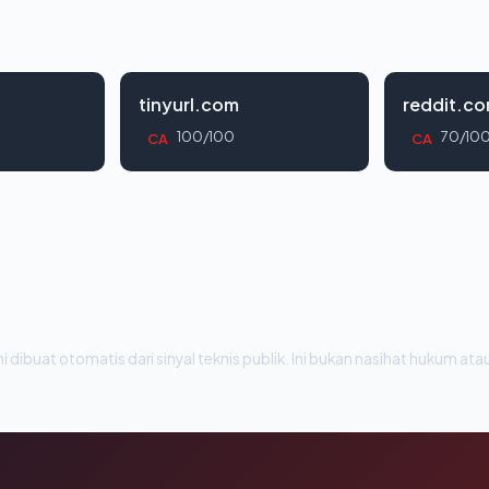
tinyurl.com
reddit.c
100/100
70/10
CA
CA
i dibuat otomatis dari sinyal teknis publik. Ini bukan nasihat hukum atau