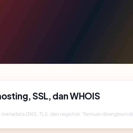
 hosting, SSL, dan WHOIS
 metadata DNS, TLS, dan registrar. Temuan dirangkum d