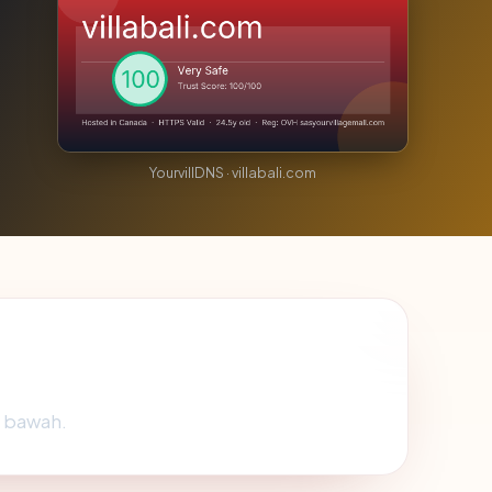
YourvillDNS · villabali.com
i bawah.