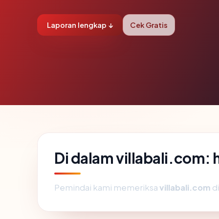
Laporan lengkap ↓
Cek Gratis
Di dalam villabali.com:
Pemindai kami memeriksa
villabali.com
di