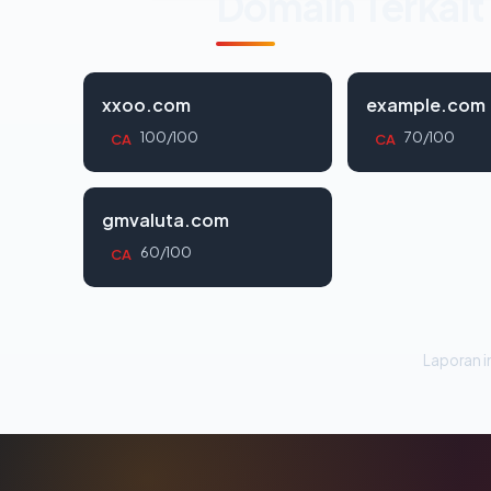
Domain Terkait
xxoo.com
example.com
100/100
70/100
CA
CA
gmvaluta.com
60/100
CA
Laporan in