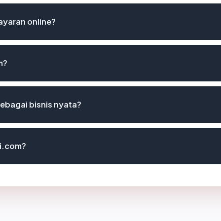
ayaran online?
m?
ebagai bisnis nyata?
li.com?