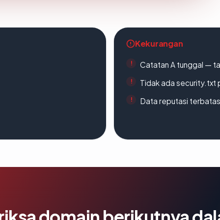
Kekurangan
Catatan A tunggal — ta
Tidak ada security.txt 
Data reputasi terbata
riksa domain berikutnya da