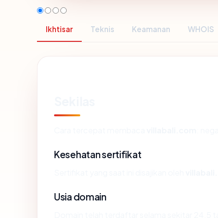
Ikhtisar
Teknis
Keamanan
WHOIS
Sekilas
Cara tercepat membaca
villabali.com
: neg
Kesehatan sertifikat
Sertifikat yang saat ini disajikan oleh
villabal
Usia domain
Domain telah terdaftar selama sekitar 24.5