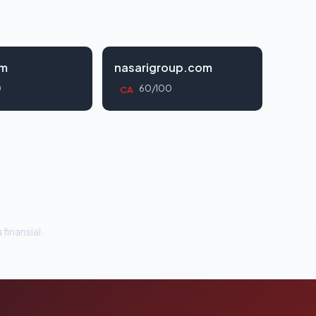
om
nasarigroup.com
0
60/100
CA
 finansial.