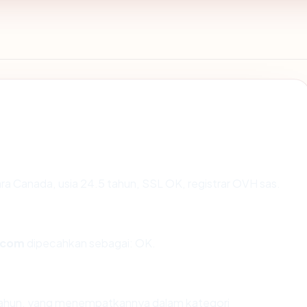
ara Canada, usia 24.5 tahun, SSL OK, registrar OVH sas.
i.com
dipecahkan sebagai: OK.
 tahun, yang menempatkannya dalam kategori