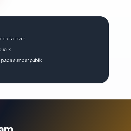
npa failover
publik
s pada sumber publik
lam