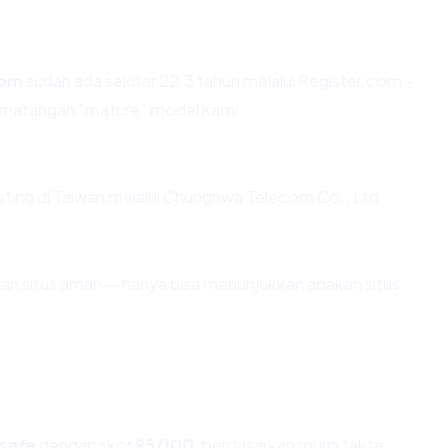
com
sudah ada sekitar 22.3 tahun melalui Register.com -
ematangan "mature" model kami.
ihosting di Taiwan melalui Chunghwa Telecom Co., Ltd..
ikan situs aman — hanya bisa menunjukkan apakah situs
safe
dengan skor
95/100
, berdasarkan murni fakta