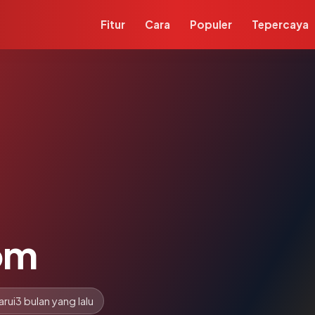
Fitur
Cara
Populer
Tepercaya
com
arui
3 bulan yang lalu