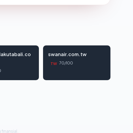
llakutabali.co
swanair.com.tw
70/100
TW
0
 finansial.