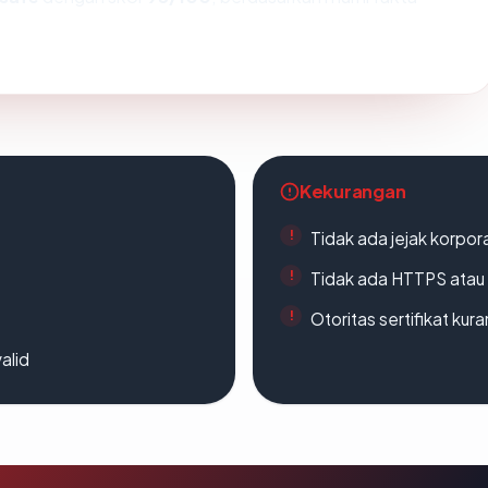
Kekurangan
Tidak ada jejak korpora
Tidak ada HTTPS atau s
Otoritas sertifikat ku
alid