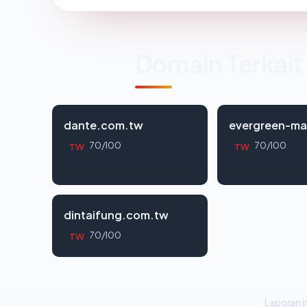
Domain Terkait
dante.com.tw
evergreen-ma
70/100
70/100
TW
TW
dintaifung.com.tw
70/100
TW
Laporan in