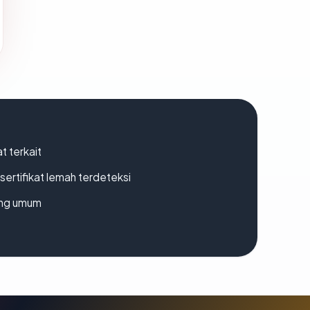
t terkait
ertifikat lemah terdeteksi
rang umum