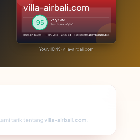
YourvillDNS · villa-airbali.com
kami tarik tentang
villa-airbali.com
.