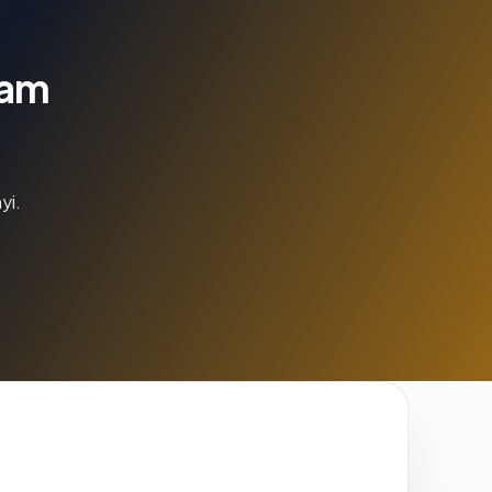
lam
yi.