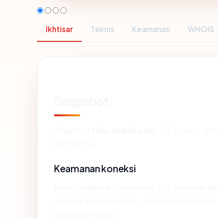
Ikhtisar
Teknis
Keamanan
WHOIS
Snapshot
Snapshot
villa-airbali.com
: 22.3 tahun, di
HTTPS OK.
Keamanan koneksi
Kami melakukan handshake TLS terhadap vil
registrar (Register.com - Network Solutions,
keamanan dasar.