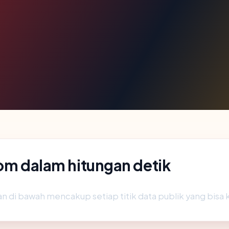
.com dalam hitungan detik
n di bawah mencakup setiap titik data publik yang bisa 