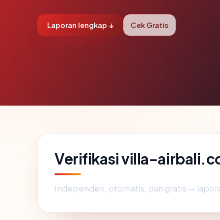
Laporan lengkap ↓
Cek Gratis
Verifikasi villa-airbali
Independen, otomatis, dan gratis — lapora