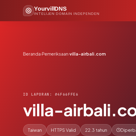
YourvillDNS
INTELIJEN DOMAIN INDEPENDEN
Beranda
›
Pemeriksaan
›
villa-airbali.com
ID LAPORAN: #4F66FFE6
villa-airbali.
Taiwan
HTTPS Valid
22.3 tahun
Diperb