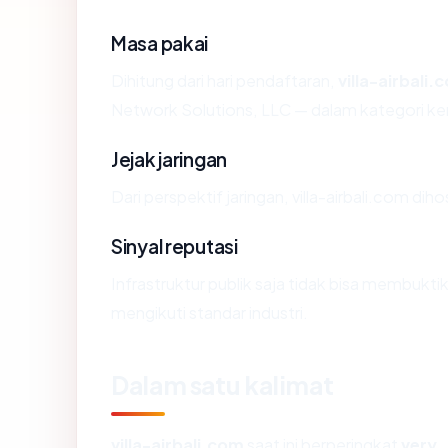
Masa pakai
Dihitung dari hari pendaftaran,
villa-airbali.
Network Solutions, LLC — dalam kategori k
Jejak jaringan
Dari perspektif jaringan, villa-airbali.com d
Sinyal reputasi
Infrastruktur publik saja tidak bisa membukt
mengikuti standar industri.
Dalam satu kalimat
villa-airbali.com
saat ini berperingkat
very_