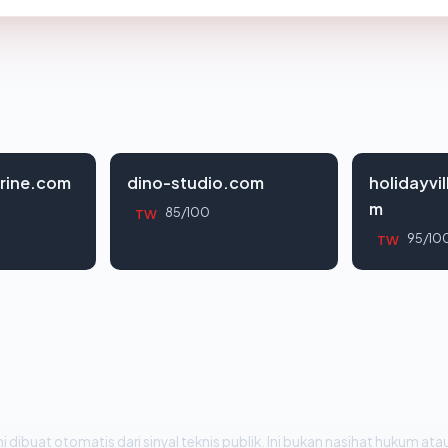
rine.com
dino-studio.com
holidayvi
m
85/100
TW
95/10
TW
i dibuat otomatis dari sinyal teknis publik. Ini bukan nasihat hukum atau