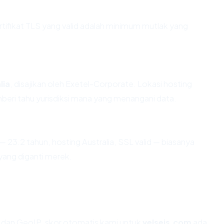
fikat TLS yang valid adalah minimum mutlak yang
lia
, disajikan oleh Exetel-Corporate. Lokasi hosting
eri tahu yurisdiksi mana yang menangani data.
— 23.2 tahun, hosting Australia, SSL valid — biasanya
ang diganti merek.
dan GeoIP, skor otomatis kami untuk
velseis.com
ada