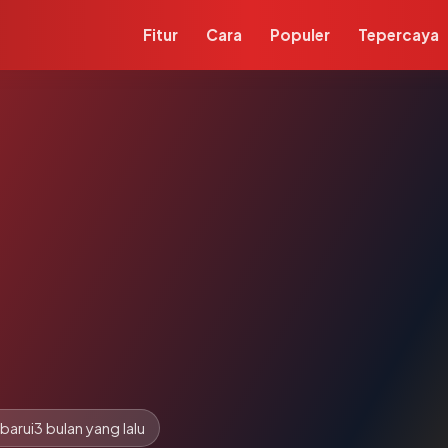
Fitur
Cara
Populer
Tepercaya
barui
3 bulan yang lalu