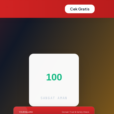
Cek Gratis
100
SANGAT AMAN