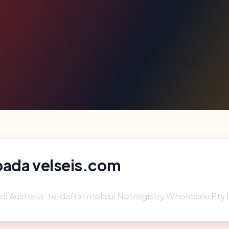
pada velseis.com
di Australia, terdaftar melalui Netregistry Wholesale Pty 