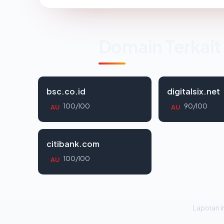
Domain Terkait
bsc.co.id
digitalsix.net
100/100
90/100
AU
AU
citibank.com
100/100
AU
Laporan in