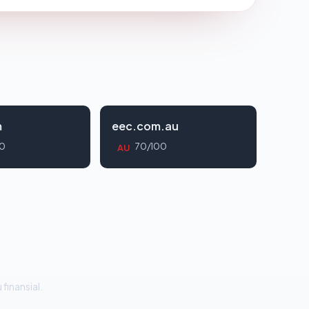
m
eec.com.au
0
70/100
AU
 finansial.