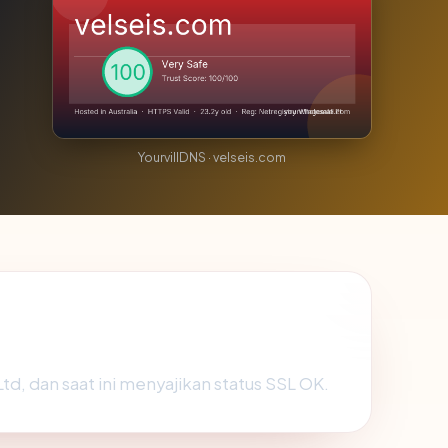
YourvillDNS · velseis.com
Ltd, dan saat ini menyajikan status SSL OK.