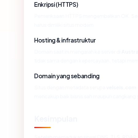
Enkripsi (HTTPS)
Pemeriksaan HTTPS mengembalikan OK. Serti
harus dimiliki situs modern.
Hosting & infrastruktur
Domain saat ini mengarah ke server di
Austra
tidak sama dengan kepercayaan, tetapi memb
Domain yang sebanding
Situs dengan metadata serupa
velseis.com
mencakup baik bisnis sah maupun cangkang y
Kesimpulan
Setelah memadukan sinyal DNS, TLS, RDAP, 