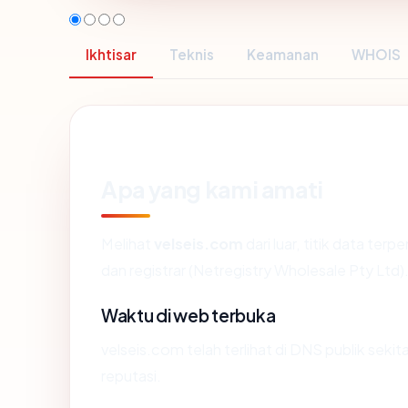
Ikhtisar
Teknis
Keamanan
WHOIS
Apa yang kami amati
Melihat
velseis.com
dari luar, titik data ter
dan registrar (Netregistry Wholesale Pty Ltd)
Waktu di web terbuka
velseis.com telah terlihat di DNS publik seki
reputasi.