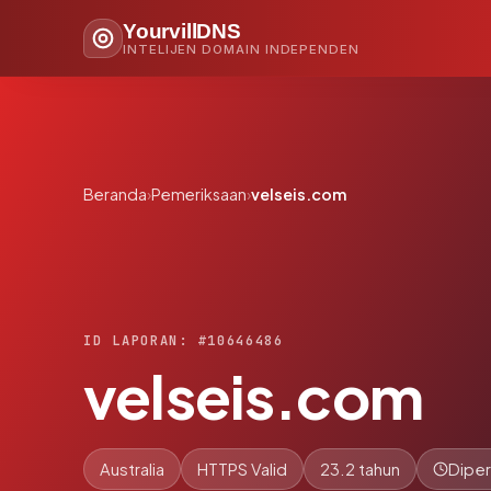
YourvillDNS
INTELIJEN DOMAIN INDEPENDEN
Beranda
›
Pemeriksaan
›
velseis.com
ID LAPORAN: #10646486
velseis.com
Australia
HTTPS Valid
23.2 tahun
Diper