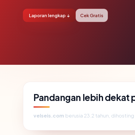
Laporan lengkap ↓
Cek Gratis
Pandangan lebih dekat 
velseis.com
berusia 23.2 tahun, dihosting 