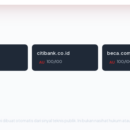
citibank.co.id
beca.co
100/100
100/10
AU
AU
i dibuat otomatis dari sinyal teknis publik. Ini bukan nasihat hukum atau