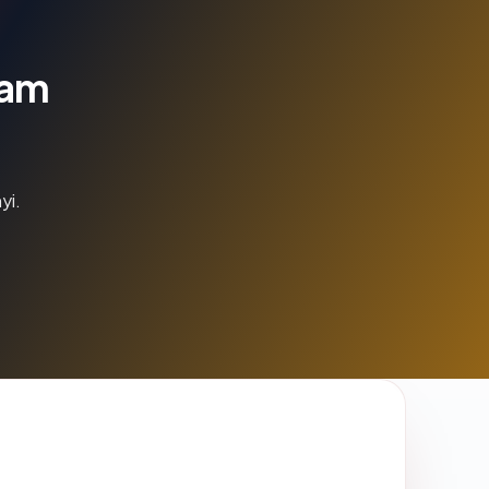
lam
yi.