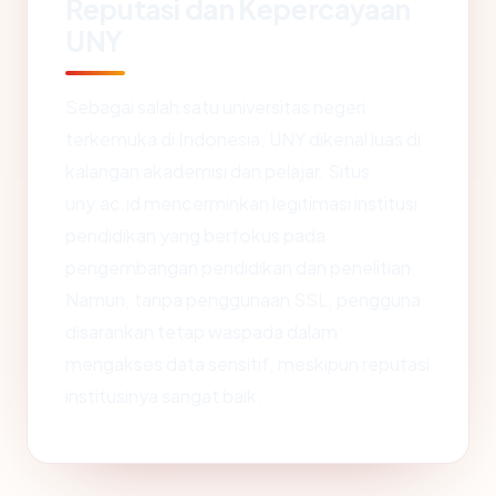
Reputasi dan Kepercayaan
UNY
Sebagai salah satu universitas negeri
terkemuka di Indonesia, UNY dikenal luas di
kalangan akademisi dan pelajar. Situs
uny.ac.id mencerminkan legitimasi institusi
pendidikan yang berfokus pada
pengembangan pendidikan dan penelitian.
Namun, tanpa penggunaan SSL, pengguna
disarankan tetap waspada dalam
mengakses data sensitif, meskipun reputasi
institusinya sangat baik.