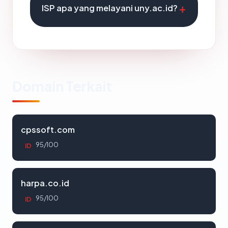
ISP apa yang melayani uny.ac.id?
Domain Terkait
cpssoft.com
95/100
ID
harpa.co.id
95/100
ID