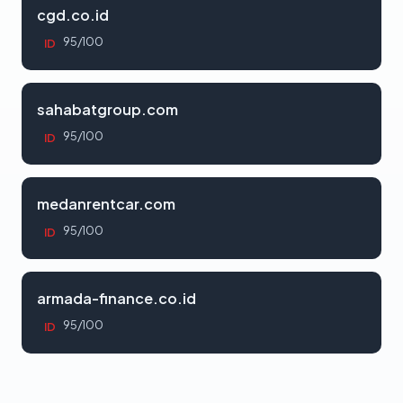
cgd.co.id
95/100
ID
sahabatgroup.com
95/100
ID
medanrentcar.com
95/100
ID
armada-finance.co.id
95/100
ID