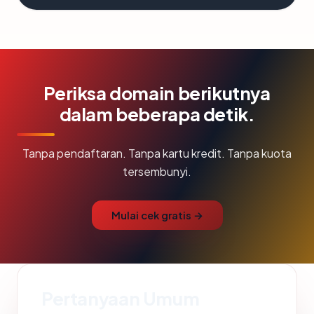
Periksa domain berikutnya
dalam beberapa detik.
Tanpa pendaftaran. Tanpa kartu kredit. Tanpa kuota
tersembunyi.
Mulai cek gratis →
Pertanyaan Umum