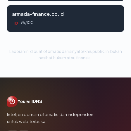
armada-finance.co.id
95/100
ID
Laporan ini dibuat otomatis dari sinyal teknis publik. Ini bukan
nasihat hukum atau finansial.
YourvillDNS
Intelijen domain otomatis dan independen
untuk web terbuka.