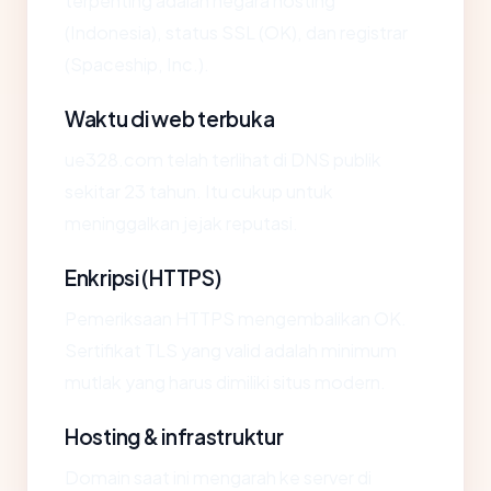
terpenting adalah negara hosting
(Indonesia), status SSL (OK), dan registrar
(Spaceship, Inc.).
Waktu di web terbuka
ue328.com telah terlihat di DNS publik
sekitar 23 tahun. Itu cukup untuk
meninggalkan jejak reputasi.
Enkripsi (HTTPS)
Pemeriksaan HTTPS mengembalikan OK.
Sertifikat TLS yang valid adalah minimum
mutlak yang harus dimiliki situs modern.
Hosting & infrastruktur
Domain saat ini mengarah ke server di