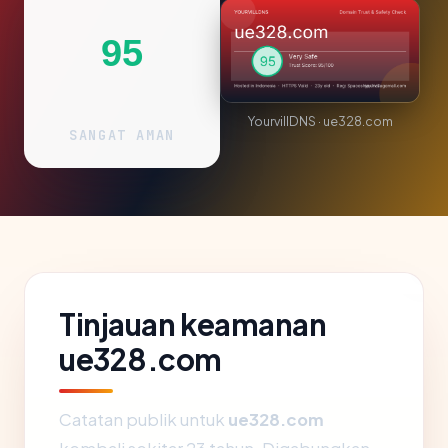
95
YourvillDNS · ue328.com
SANGAT AMAN
Tinjauan keamanan
ue328.com
Catatan publik untuk
ue328.com