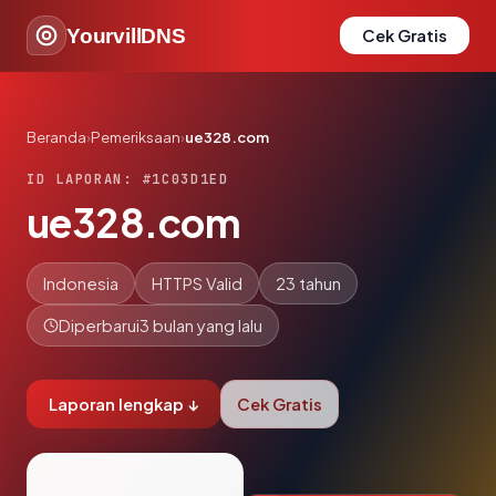
YourvillDNS
Cek Gratis
Beranda
›
Pemeriksaan
›
ue328.com
ID LAPORAN: #1C03D1ED
ue328.com
Indonesia
HTTPS Valid
23 tahun
Diperbarui
3 bulan yang lalu
Laporan lengkap ↓
Cek Gratis