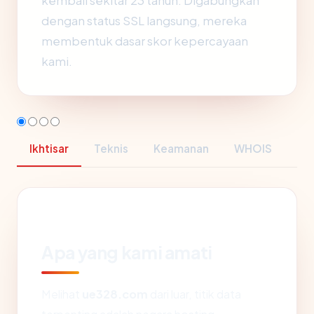
kembali sekitar 23 tahun. Digabungkan
dengan status SSL langsung, mereka
membentuk dasar skor kepercayaan
kami.
Ikhtisar
Teknis
Keamanan
WHOIS
Apa yang kami amati
Melihat
ue328.com
dari luar, titik data