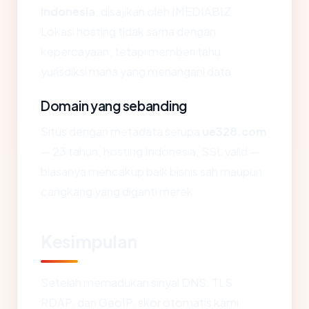
Indonesia
, disajikan oleh IMEDIABIZ.
Lokasi hosting tidak sama dengan
kepercayaan, tetapi memberi tahu
yurisdiksi mana yang menangani data.
Domain yang sebanding
Situs dengan metadata serupa
ue328.com
— 23 tahun, hosting Indonesia, SSL valid —
biasanya mencakup baik bisnis sah maupun
cangkang yang diganti merek.
Kesimpulan
Setelah memadukan sinyal DNS, TLS,
RDAP, dan GeoIP, skor otomatis kami