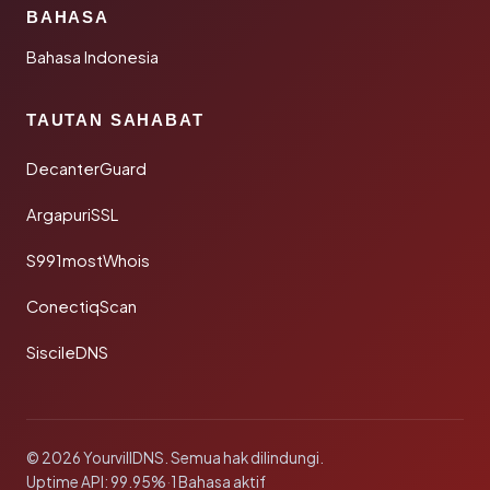
BAHASA
Bahasa Indonesia
TAUTAN SAHABAT
DecanterGuard
ArgapuriSSL
S991mostWhois
ConectiqScan
SiscileDNS
© 2026 YourvillDNS. Semua hak dilindungi.
Uptime API: 99.95%
·
1 Bahasa aktif