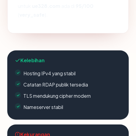
untuk
ue328.com
ada di
95/100
(
very_safe
).
Kelebihan
Hosting IPv4 yang stabil
Catatan RDAP publik tersedia
TLS mendukung cipher modern
Nameserver stabil
Kekurangan