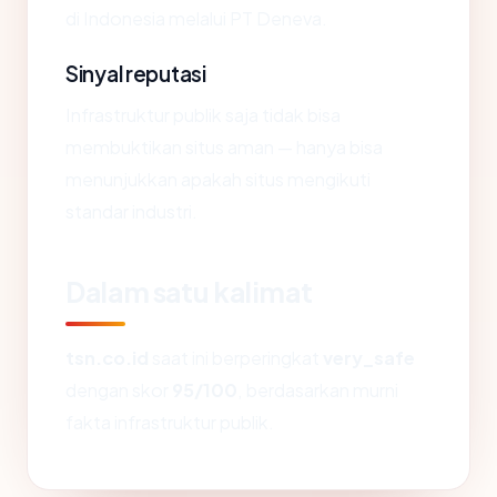
di Indonesia melalui PT Deneva.
Sinyal reputasi
Infrastruktur publik saja tidak bisa
membuktikan situs aman — hanya bisa
menunjukkan apakah situs mengikuti
standar industri.
Dalam satu kalimat
tsn.co.id
saat ini berperingkat
very_safe
dengan skor
95/100
, berdasarkan murni
fakta infrastruktur publik.