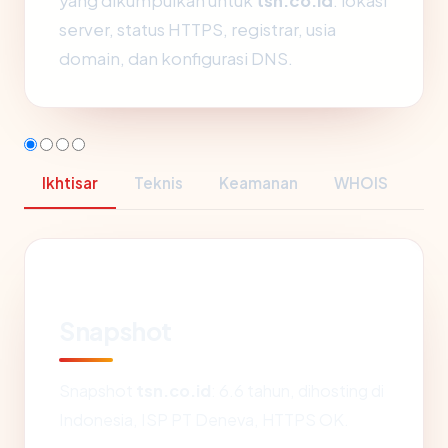
yang dikumpulkan untuk
tsn.co.id
: lokasi
server, status HTTPS, registrar, usia
domain, dan konfigurasi DNS.
Ikhtisar
Teknis
Keamanan
WHOIS
Snapshot
Snapshot
tsn.co.id
: 6.6 tahun, dihosting di
Indonesia, ISP PT Deneva, HTTPS OK.