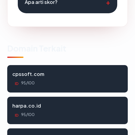
Apa arti skor?
Domain Terkait
cpssoft.com
95/100
ID
harpa.co.id
95/100
ID