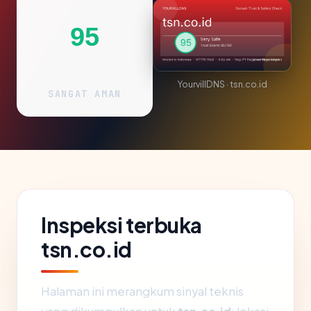
95
YourvillDNS · tsn.co.id
SANGAT AMAN
Inspeksi terbuka
tsn.co.id
Halaman ini merangkum sinyal teknis