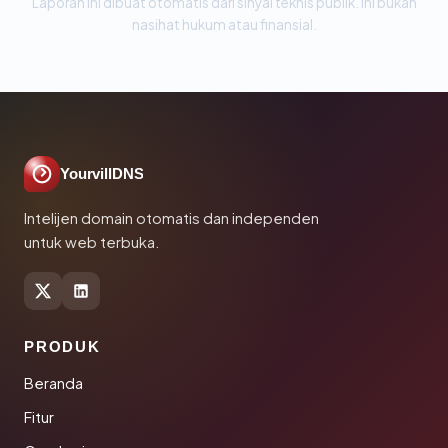
Laporan ini dibuat otomatis dari sinyal teknis publik. Ini bukan
nasihat hukum atau finansial.
YourvillDNS
Intelijen domain otomatis dan independen
untuk web terbuka.
PRODUK
Beranda
Fitur