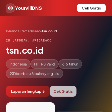
YourvillDNS
Cek Gratis
Beranda
›
Pemeriksaan
›
tsn.co.id
ID LAPORAN: #91DAE6CC
tsn.co.id
Indonesia
HTTPS Valid
6.6 tahun
Diperbarui
3 bulan yang lalu
Laporan lengkap ↓
Cek Gratis