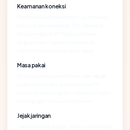
Keamanan koneksi
Kami melakukan handshake TLS terhadap
tsn.co.id dan mendapat: OK. Digabung
dengan registrar (PT Registrasi Neva
Angkasa) dan negara (Indonesia), ini
memberi tampilan keamanan dasar.
Masa pakai
Dihitung dari hari pendaftaran,
tsn.co.id
sudah ada sekitar 6.6 tahun melalui PT
Registrasi Neva Angkasa — dalam kategori
kematangan "mature" model kami.
Jejak jaringan
Dari perspektif jaringan, tsn.co.id dihosting