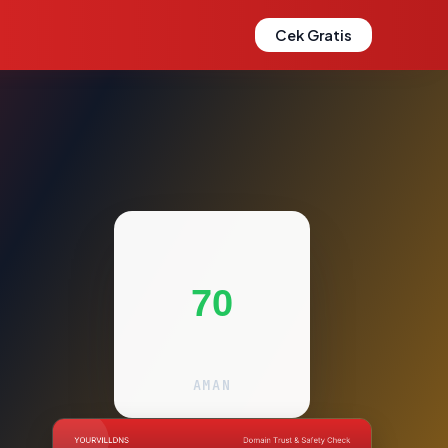
Cek Gratis
70
AMAN