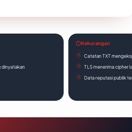
Kekurangan
Catatan TXT mengeksp
g dinyatakan
TLS menerima cipher 
Data reputasi publik t