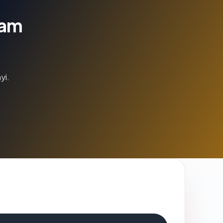
lam
yi.