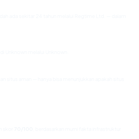
dah ada sekitar 24 tahun melalui Regtime Ltd. — dalam
g di Unknown melalui Unknown.
ikan situs aman — hanya bisa menunjukkan apakah situs
 skor
70/100
, berdasarkan murni fakta infrastruktur