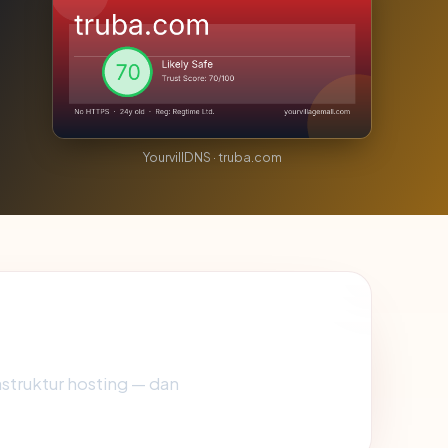
YourvillDNS · truba.com
rastruktur hosting — dan