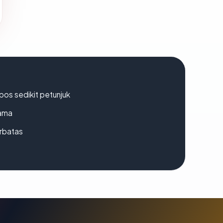
os sedikit petunjuk
lama
erbatas