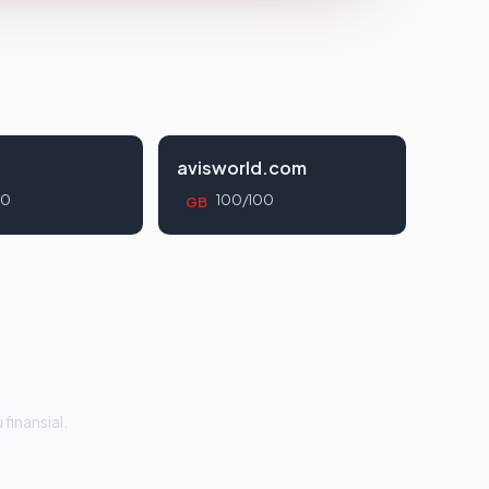
avisworld.com
00
100/100
GB
 finansial.