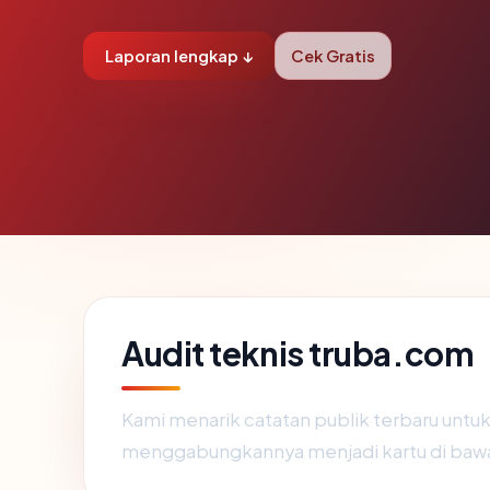
Laporan lengkap ↓
Cek Gratis
Audit teknis truba.com
Kami menarik catatan publik terbaru untu
menggabungkannya menjadi kartu di baw