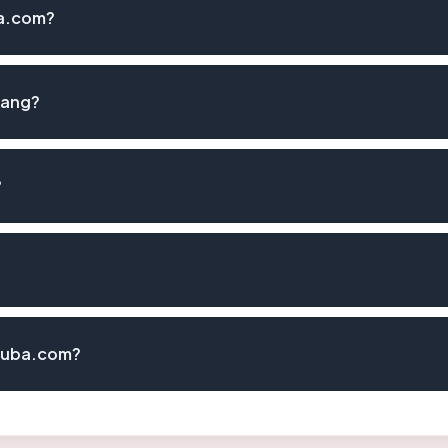
ba.com?
lang?
?
truba.com?