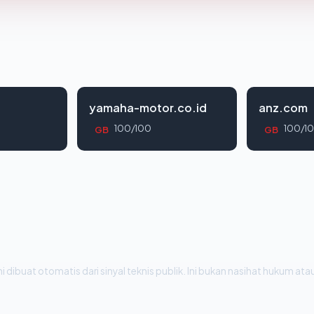
yamaha-motor.co.id
anz.com
100/100
100/1
GB
GB
i dibuat otomatis dari sinyal teknis publik. Ini bukan nasihat hukum atau