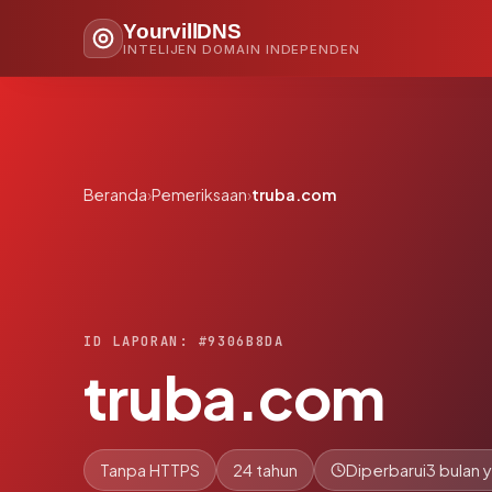
YourvillDNS
INTELIJEN DOMAIN INDEPENDEN
Beranda
›
Pemeriksaan
›
truba.com
ID LAPORAN: #9306B8DA
truba.com
Tanpa HTTPS
24 tahun
Diperbarui
3 bulan y