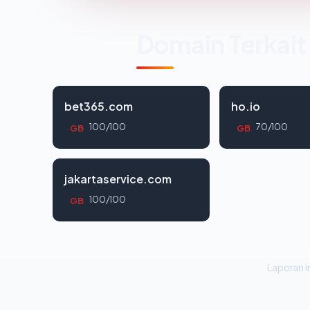
Domain Terkait
bet365.com
ho.io
100/100
70/100
GB
GB
jakartaservice.com
100/100
GB
Laporan in