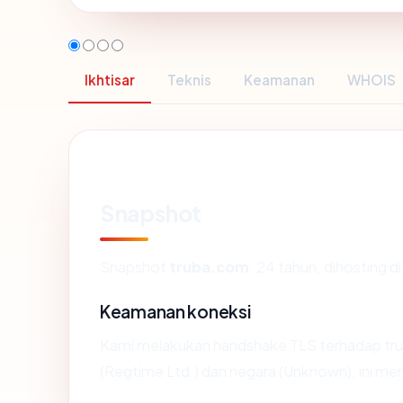
Ikhtisar
Teknis
Keamanan
WHOIS
Snapshot
Snapshot
truba.com
: 24 tahun, dihosting
Keamanan koneksi
Kami melakukan handshake TLS terhadap tru
(Regtime Ltd.) dan negara (Unknown), ini me