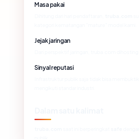
Masa pakai
Dihitung dari hari pendaftaran,
truba.com
su
kategori kematangan "mature" model kami.
Jejak jaringan
Dari perspektif jaringan, truba.com dihostin
Sinyal reputasi
Infrastruktur publik saja tidak bisa membukt
mengikuti standar industri.
Dalam satu kalimat
truba.com
saat ini berperingkat
safe
dengan
publik.