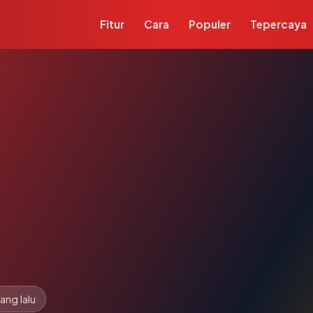
Fitur
Cara
Populer
Tepercaya
ang lalu