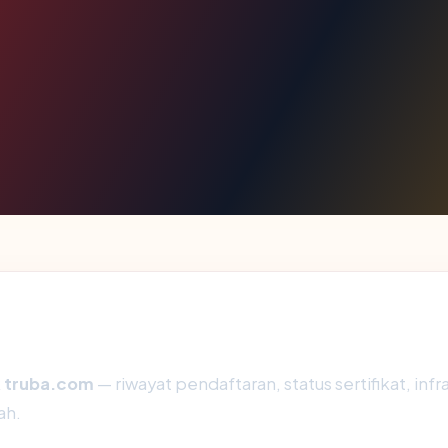
k
truba.com
— riwayat pendaftaran, status sertifikat, inf
ah.