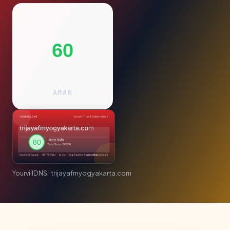
60
AMAN
YourvillDNS · trijayafmyogyakarta.com