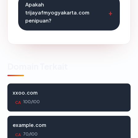
Apakah
trijayafmyogyakarta.com
penipuan?
Domain Terkait
xxoo.com
100/100
CA
example.com
70/100
CA