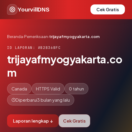
YourvillDNS
Cek Gratis
Beranda
›
Pemeriksaan
›
trijayafmyogyakarta.com
ID LAPORAN: #B2B36BFC
trijayafmyogyakarta.co
m
Canada
HTTPS Valid
0 tahun
Diperbarui
3 bulan yang lalu
Laporan lengkap ↓
Cek Gratis