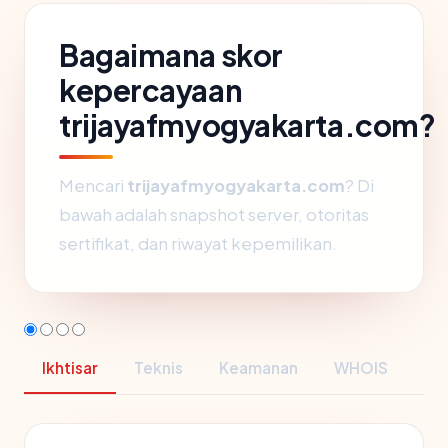
Bagaimana skor
kepercayaan
trijayafmyogyakarta.com?
Mencari
trijayafmyogyakarta.com
? Di
bawah adalah snapshot server, otoritas
sertifikat, dan riwayat kepemilikan.
Ikhtisar
Teknis
Keamanan
WHOIS