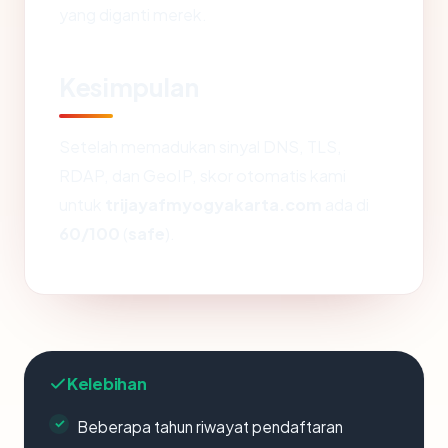
yang diganti merek.
Kesimpulan
Setelah memadukan sinyal DNS, TLS,
RDAP, dan GeoIP, skor otomatis kami
untuk
trijayafmyogyakarta.com
ada di
60/100
(
safe
).
Kelebihan
Beberapa tahun riwayat pendaftaran