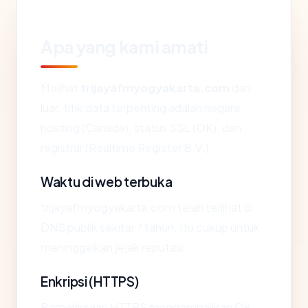
Apa yang kami amati
Melihat
trijayafmyogyakarta.com
dari
luar, titik data terpenting adalah negara
hosting (Canada), status SSL (OK), dan
registrar (Realtime Register B.V.).
Waktu di web terbuka
trijayafmyogyakarta.com telah terlihat di
DNS publik sekitar ? tahun. Itu cukup untuk
meninggalkan jejak reputasi.
Enkripsi (HTTPS)
Pemeriksaan HTTPS mengembalikan OK.