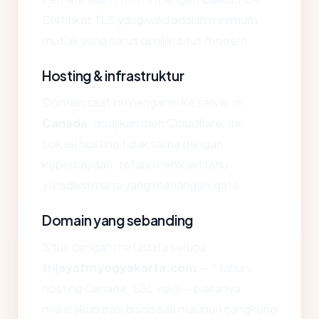
Sertifikat TLS yang valid adalah minimum
mutlak yang harus dimiliki situs modern.
Hosting & infrastruktur
Domain saat ini mengarah ke server di
Canada
, disajikan oleh Cloudflare, Inc..
Lokasi hosting tidak sama dengan
kepercayaan, tetapi memberi tahu
yurisdiksi mana yang menangani data.
Domain yang sebanding
Situs dengan metadata serupa
trijayafmyogyakarta.com
— ? tahun,
hosting Canada, SSL valid — biasanya
mencakup baik bisnis sah maupun cangkang