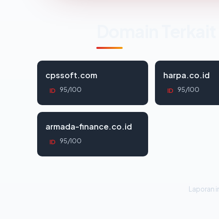
Domain Terkait
cpssoft.com
harpa.co.id
95/100
95/100
ID
ID
armada-finance.co.id
95/100
ID
Laporan in