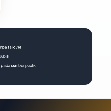
npa failover
publik
s pada sumber publik