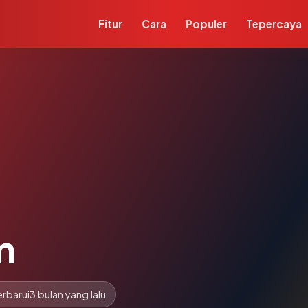
Fitur
Cara
Populer
Tepercaya
m
rbarui
3 bulan yang lalu