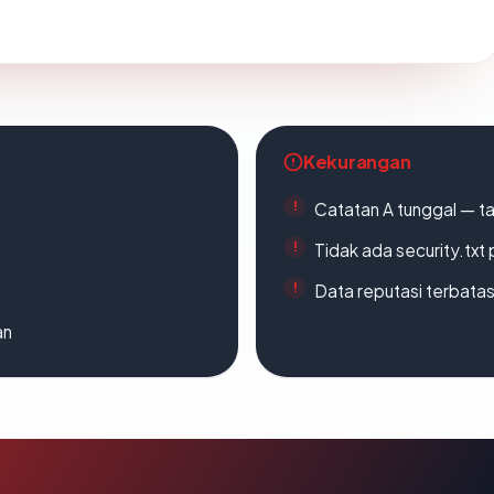
Kekurangan
Catatan A tunggal — ta
Tidak ada security.txt 
Data reputasi terbata
an