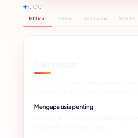
Ikhtisar
Teknis
Keamanan
WHOIS
Fakta cepat
Sebelum mendalam:
travira-air.com
terdaf
saat ini dihosting di Indonesia. SSL pada h
Mengapa usia penting
Rekam jejak 24.6 tahun bukan bukti legitimasi
mengakumulasi sinyal reputasi.