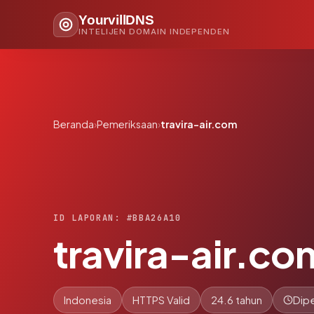
YourvillDNS
INTELIJEN DOMAIN INDEPENDEN
Beranda
›
Pemeriksaan
›
travira-air.com
ID LAPORAN: #BBA26A10
travira-air.co
Indonesia
HTTPS Valid
24.6 tahun
Dipe