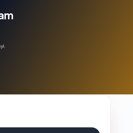
lam
yi.