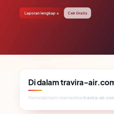
Laporan lengkap ↓
Cek Gratis
Di dalam travira-air.co
Pemindai kami memeriksa
travira-air.co