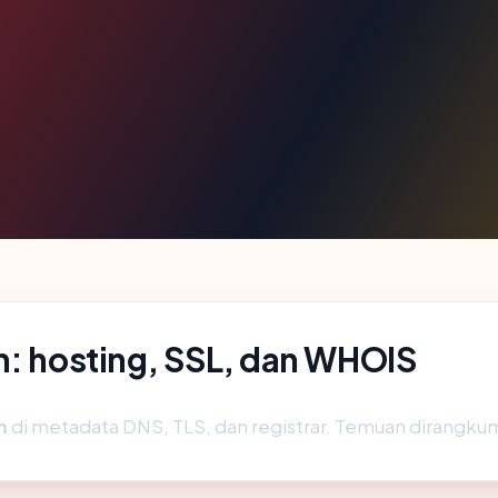
m: hosting, SSL, dan WHOIS
m
di metadata DNS, TLS, dan registrar. Temuan dirangku