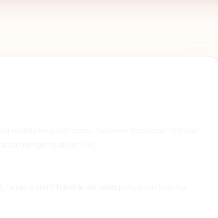
tar melalui Register.com - Network Solutions, LLC dan
ost apex mengembalikan: OK.
, tetapi berarti
travira-air.com
punya waktu untuk