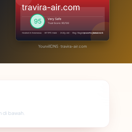
YourvillDNS · travira-air.com
m di bawah.