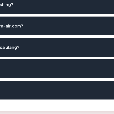
ishing?
ira-air.com?
ksa ulang?
?