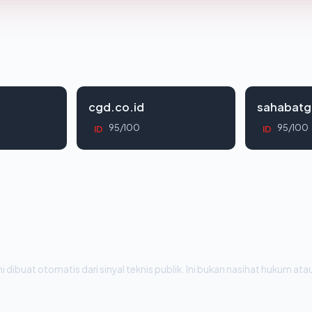
cgd.co.id
sahabatg
95/100
95/100
ID
ID
i dibuat otomatis dari sinyal teknis publik. Ini bukan nasihat hukum atau