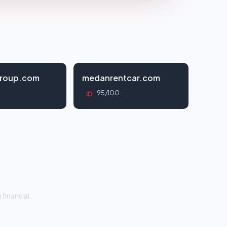
roup.com
medanrentcar.com
95/100
ID
 finansial.