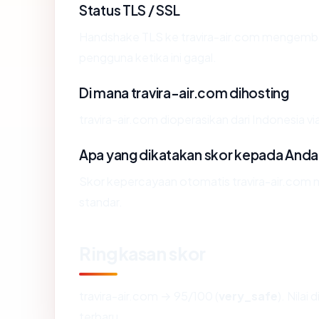
Status TLS / SSL
Handshake TLS ke travira-air.com mengemb
pengguna ketika ini gagal.
Di mana travira-air.com dihosting
travira-air.com dioperasikan dari Indonesia vi
Apa yang dikatakan skor kepada Anda
Skor kepercayaan otomatis travira-air.com m
standar.
Ringkasan skor
travira-air.com → 95/100 (
very_safe
). Nilai
terbaru.