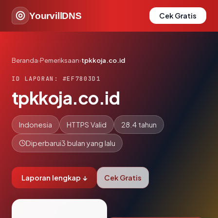
YourvillDNS
Cek Gratis
Beranda
›
Pemeriksaan
›
tpkkoja.co.id
ID LAPORAN: #EF7803D1
tpkkoja.co.id
Indonesia
HTTPS Valid
28.4 tahun
Diperbarui
3 bulan yang lalu
Laporan lengkap ↓
Cek Gratis