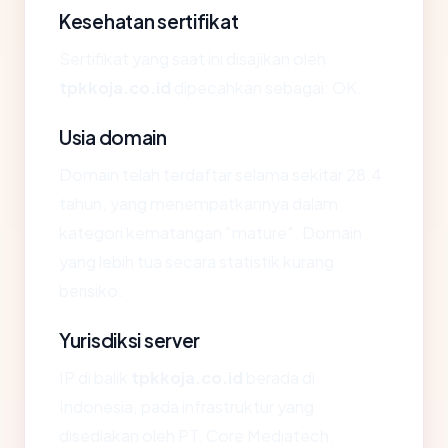
Kesehatan sertifikat
Sertifikat yang saat ini disajikan oleh
tpkkoja.co.id
dipecahkan sebagai: OK.
Usia domain
Domain telah terdaftar selama sekitar 28.4
tahun, yang menempatkannya dalam
kategori kematangan "mature". Domain
yang lebih tua secara statistik kurang
berisiko.
Yurisdiksi server
IP di balik
tpkkoja.co.id
berada di
Indonesia, pada infrastruktur yang
disediakan oleh PT. Core Mediatech.