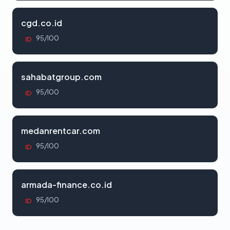
cgd.co.id
95/100
ID
sahabatgroup.com
95/100
ID
medanrentcar.com
95/100
ID
armada-finance.co.id
95/100
ID