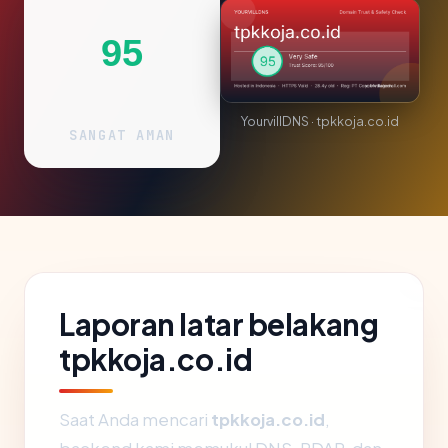
95
YourvillDNS · tpkkoja.co.id
SANGAT AMAN
Laporan latar belakang
tpkkoja.co.id
Saat Anda mencari
tpkkoja.co.id
,