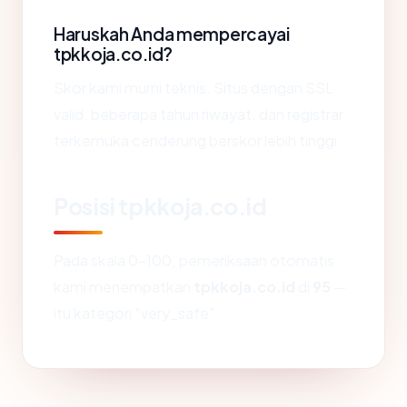
Haruskah Anda mempercayai
tpkkoja.co.id?
Skor kami murni teknis. Situs dengan SSL
valid, beberapa tahun riwayat, dan registrar
terkemuka cenderung berskor lebih tinggi.
Posisi tpkkoja.co.id
Pada skala 0-100, pemeriksaan otomatis
kami menempatkan
tpkkoja.co.id
di
95
—
itu kategori "very_safe".