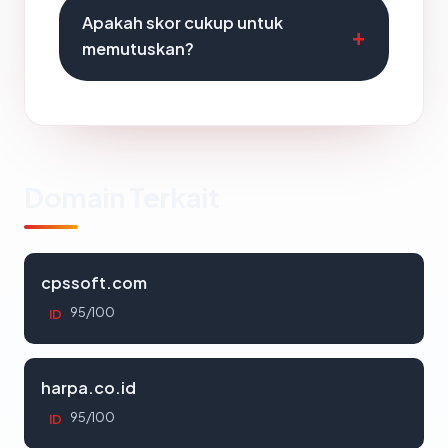
Apakah skor cukup untuk
memutuskan?
Domain Terkait
cpssoft.com
95/100
ID
harpa.co.id
95/100
ID