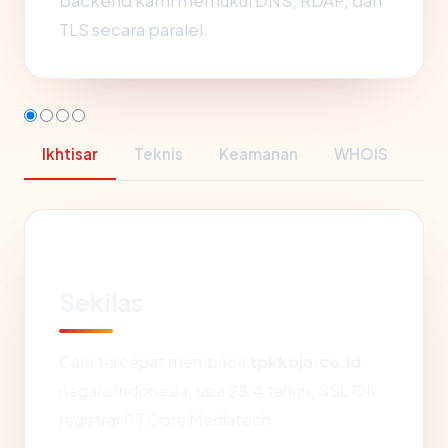
backend kami memukul DNS, RDAP, dan
TLS secara paralel.
Ikhtisar
Teknis
Keamanan
WHOIS
Sekilas
Cara tercepat membaca
tpkkoja.co.id
:
negara Indonesia, usia 28.4 tahun, SSL OK,
registrar PT Core Mediatech.