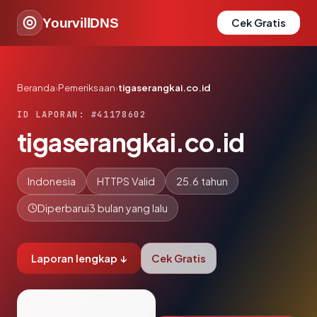
YourvillDNS
Cek Gratis
Beranda
›
Pemeriksaan
›
tigaserangkai.co.id
ID LAPORAN: #41178602
tigaserangkai.co.id
Indonesia
HTTPS Valid
25.6 tahun
Diperbarui
3 bulan yang lalu
Laporan lengkap ↓
Cek Gratis