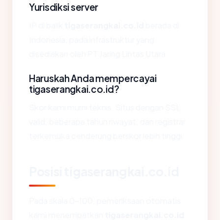
Yurisdiksi server
IP di balik
tigaserangkai.co.id
berada di
Indonesia, pada infrastruktur yang
disediakan oleh PT Jaring Lintas Utara.
Haruskah Anda mempercayai
tigaserangkai.co.id?
Skor kami murni teknis. Situs dengan SSL
valid, beberapa tahun riwayat, dan registrar
terkemuka cenderung berskor lebih tinggi.
Posisi tigaserangkai.co.id
Pada skala 0-100, pemeriksaan otomatis
kami menempatkan
tigaserangkai.co.id