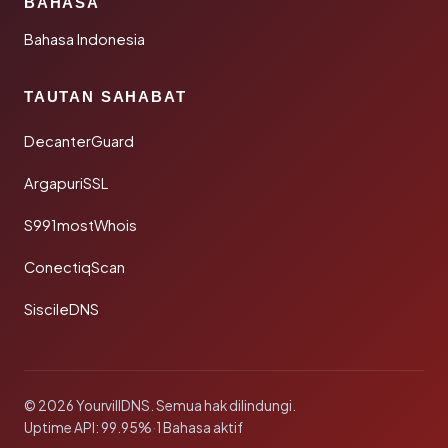
BAHASA
Bahasa Indonesia
TAUTAN SAHABAT
DecanterGuard
ArgapuriSSL
S991mostWhois
ConectiqScan
SiscileDNS
© 2026 YourvillDNS. Semua hak dilindungi.
Uptime API: 99.95%
·
1 Bahasa aktif