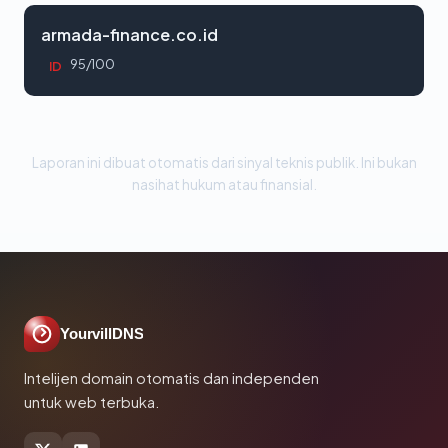
armada-finance.co.id
95/100
ID
Laporan ini dibuat otomatis dari sinyal teknis publik. Ini bukan
nasihat hukum atau finansial.
YourvillDNS
Intelijen domain otomatis dan independen
untuk web terbuka.