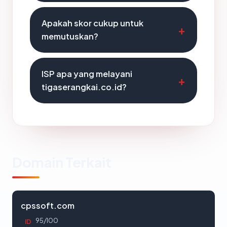
Apakah skor cukup untuk
memutuskan?
ISP apa yang melayani
tigaserangkai.co.id?
Domain Terkait
cpssoft.com
95/100
ID