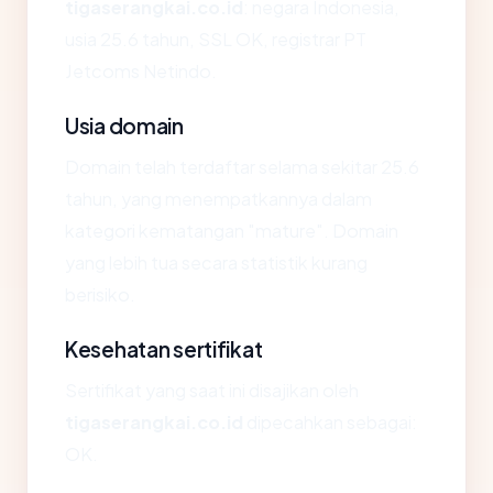
tigaserangkai.co.id
: negara Indonesia,
usia 25.6 tahun, SSL OK, registrar PT
Jetcoms Netindo.
Usia domain
Domain telah terdaftar selama sekitar 25.6
tahun, yang menempatkannya dalam
kategori kematangan "mature". Domain
yang lebih tua secara statistik kurang
berisiko.
Kesehatan sertifikat
Sertifikat yang saat ini disajikan oleh
tigaserangkai.co.id
dipecahkan sebagai:
OK.