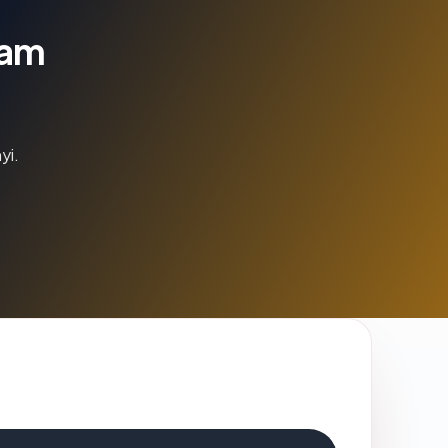
lam
yi.