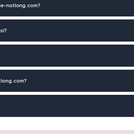
ge-notlong.com?
si?
tlong.com?