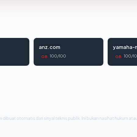
anz.com
yamaha-m
100/100
100/1
GB
GB
i dibuat otomatis dari sinyal teknis publik. Ini bukan nasihat hukum atau