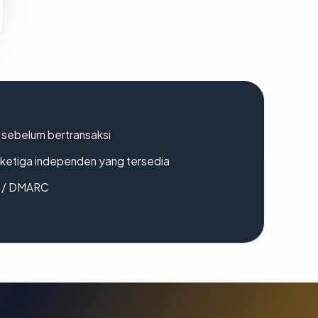
en sebelum bertransaksi
k ketiga independen yang tersedia
F / DMARC