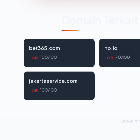
Domain Terkait
bet365.com
ho.io
100/100
70/100
GB
GB
jakartaservice.com
100/100
GB
Laporan in