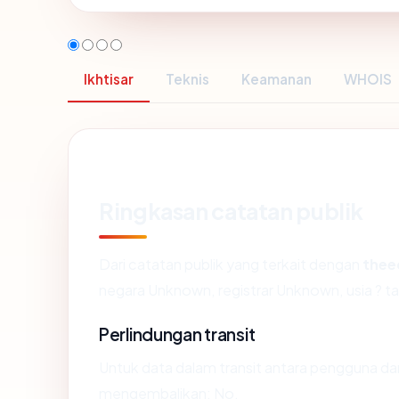
Ikhtisar
Teknis
Keamanan
WHOIS
Ringkasan catatan publik
Dari catatan publik yang terkait dengan
thee
negara Unknown, registrar Unknown, usia ? ta
Perlindungan transit
Untuk data dalam transit antara pengguna d
mengembalikan: No.