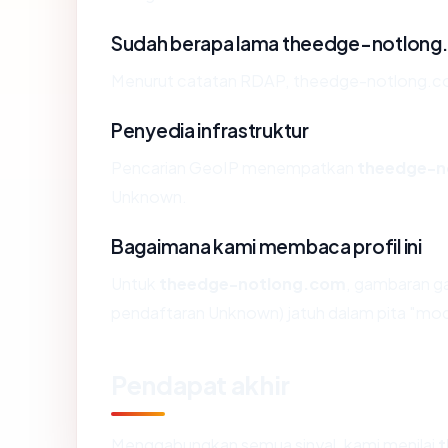
Sudah berapa lama theedge-notlong
Menurut catatan RDAP, theedge-notlong.com 
Penyedia infrastruktur
Pencarian GeoIP menempatkan
theedge-n
Unknown.
Bagaimana kami membaca profil ini
Untuk
theedge-notlong.com
, gambaran g
pendaftaran Unknown) jatuh dalam pita "mo
Pendapat akhir
Menggabungkan semua sinyal, kami menilai
t