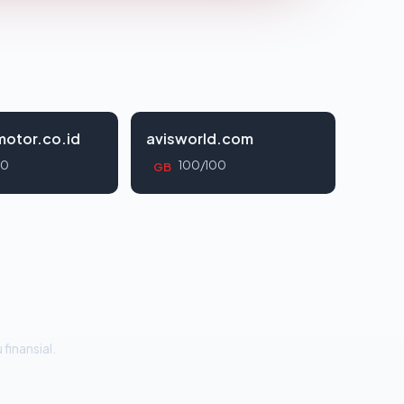
otor.co.id
avisworld.com
00
100/100
GB
 finansial.