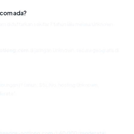
.com ada?
didaftarkan sekitar ? tahun lalu melalui Unknown.
otlong.com
di jaringan Unknown, secara geografis di
abungan (? tahun, SSL No, hosting Unknown,
derate".
heedge-notlong.com
di
40/100
(
moderate
).