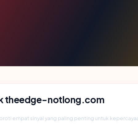
blik theedge-notlong.com
oti empat sinyal yang paling penting untuk kepercayaan: y