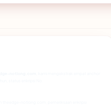
dge-notlong.com
, kami mengekstrak empat anchor:
hun, status enkripsi No.
an theedge-notlong.com, pemeriksaan enkripsi