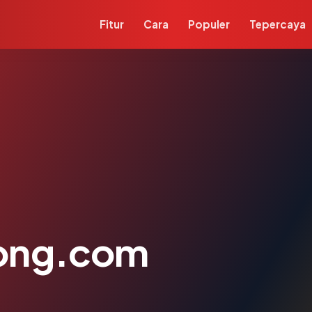
Fitur
Cara
Populer
Tepercaya
ong.com