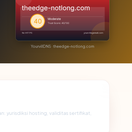
YourvillDNS · theedge-notlong.com
urisdiksi hosting, validitas sertifikat,