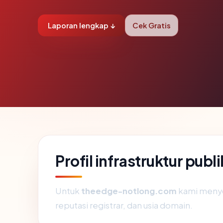
Laporan lengkap ↓
Cek Gratis
Profil infrastruktur pu
Untuk
theedge-notlong.com
kami menyor
reputasi registrar, dan usia domain.