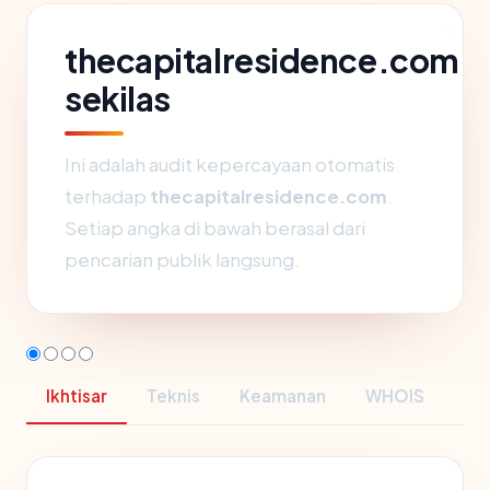
thecapitalresidence.com
sekilas
Ini adalah audit kepercayaan otomatis
terhadap
thecapitalresidence.com
.
Setiap angka di bawah berasal dari
pencarian publik langsung.
Ikhtisar
Teknis
Keamanan
WHOIS