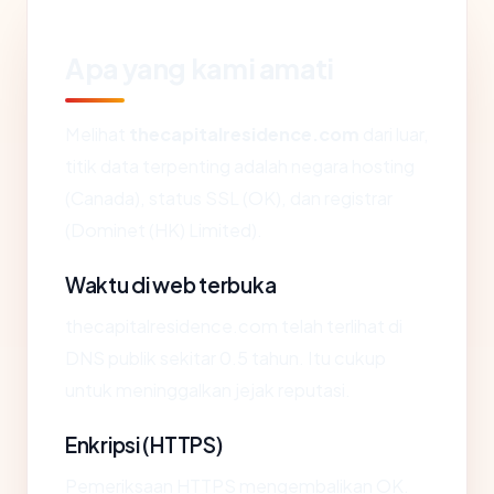
Apa yang kami amati
Melihat
thecapitalresidence.com
dari luar,
titik data terpenting adalah negara hosting
(Canada), status SSL (OK), dan registrar
(Dominet (HK) Limited).
Waktu di web terbuka
thecapitalresidence.com telah terlihat di
DNS publik sekitar 0.5 tahun. Itu cukup
untuk meninggalkan jejak reputasi.
Enkripsi (HTTPS)
Pemeriksaan HTTPS mengembalikan OK.