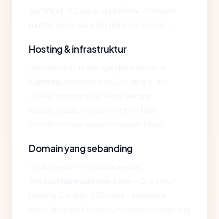
Sertifikat TLS yang valid adalah minimum
mutlak yang harus dimiliki situs modern.
Hosting & infrastruktur
Domain saat ini mengarah ke server di
Canada
, disajikan oleh Cloudflare, Inc..
Lokasi hosting tidak sama dengan
kepercayaan, tetapi memberi tahu
yurisdiksi mana yang menangani data.
Domain yang sebanding
Situs dengan metadata serupa
thecapitalresidence.com
— 0.5 tahun,
hosting Canada, SSL valid — biasanya
mencakup baik bisnis sah maupun cangkang