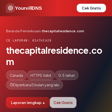
YourvillDNS
Cek Gratis
Beranda
›
Pemeriksaan
›
thecapitalresidence.com
ID LAPORAN: #1474C628
thecapitalresidence.co
m
Canada
HTTPS Valid
0.5 tahun
Diperbarui
3 bulan yang lalu
Laporan lengkap ↓
Cek Gratis