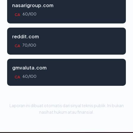
nasarigroup.com
60/100
CA
reddit.com
70/100
CA
gmvaluta.com
60/100
CA
Laporan ini dibuat otomatis dari sinyal teknis publik. Ini bukan
nasihat hukum atau finansial.