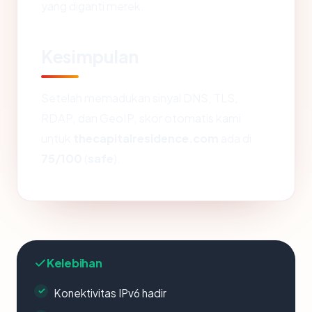
yang diganti merek.
Kesimpulan
Setelah memadukan sinyal DNS, TLS,
RDAP, dan GeoIP, skor otomatis kami
untuk
thecapitalresidence.com
ada di
75/100
(
safe
).
Kelebihan
Konektivitas IPv6 hadir