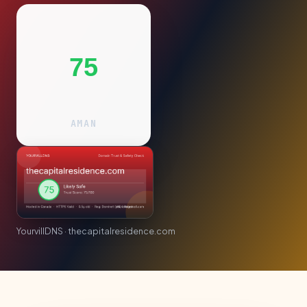
75
AMAN
YourvillDNS · thecapitalresidence.com