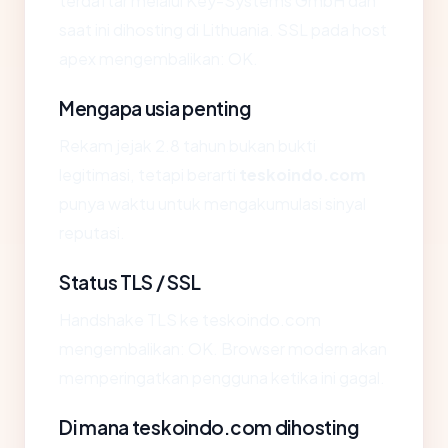
terdaftar melalui Key-Systems GmbH dan
saat ini dihosting di Lithuania. SSL pada host
apex mengembalikan: OK.
Mengapa usia penting
Rekam jejak 2.8 tahun bukan bukti
legitimasi, tetapi berarti
teskoindo.com
punya waktu untuk mengakumulasi sinyal
reputasi.
Status TLS / SSL
Handshake TLS ke teskoindo.com
mengembalikan: OK. Browser modern akan
memperingatkan pengguna ketika ini gagal.
Di mana teskoindo.com dihosting