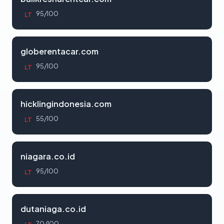
95/100
LT
globerentacar.com
95/100
LT
hicklingindonesia.com
55/100
LT
niagara.co.id
95/100
LT
dutaniaga.co.id
70/100