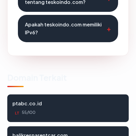
tentang teskoindo.com?
Apakah teskoindo.com memiliki
IPv6?
Domain Terkait
ptabc.co.id
55/100
LT
balikresnarentcar.com