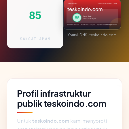
85
YourvillDNS · teskoindo.com
SANGAT AMAN
Profil infrastruktur
publik teskoindo.com
Untuk
teskoindo.com
kami menyoroti