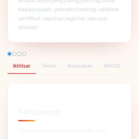
empat sinyal yang paling penting untuk
kepercayaan: yurisdiksi hosting, validitas
sertifikat, reputasi registrar, dan usia
domain.
Ikhtisar
Teknis
Keamanan
WHOIS
Fakta cepat
Sebelum mendalam:
teskoindo.com