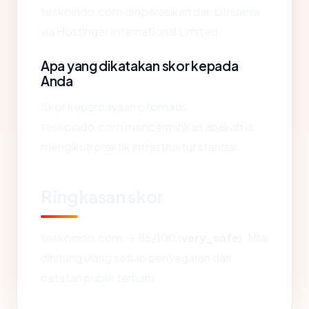
teskoindo.com dioperasikan dari Lithuania
via Hostinger International Limited.
Apa yang dikatakan skor kepada
Anda
Skor kepercayaan otomatis
teskoindo.com mencerminkan apakah ia
mengikuti praktik infrastruktur standar.
Ringkasan skor
teskoindo.com → 85/100 (
very_safe
). Nilai
dihitung ulang setiap penyegaran dari
catatan publik terbaru.