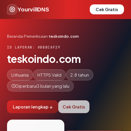
YourvillDNS
Cek Gratis
Beranda
›
Pemeriksaan
›
teskoindo.com
ID LAPORAN: #BBBCAF29
teskoindo.com
Lithuania
HTTPS Valid
2.8 tahun
Diperbarui
3 bulan yang lalu
Laporan lengkap ↓
Cek Gratis