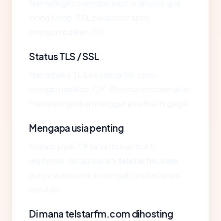
NameBright.com dan saat ini dihosting di
Hong Kong. SSL pada host apex
mengembalikan: OK.
Status TLS / SSL
Handshake TLS ke telstarfm.com
mengembalikan: OK. Browser modern akan
memperingatkan pengguna ketika ini gagal.
Mengapa usia penting
Rekam jejak 7.9 tahun bukan bukti
legitimasi, tetapi berarti
telstarfm.com
punya waktu untuk mengakumulasi sinyal
reputasi.
Di mana telstarfm.com dihosting