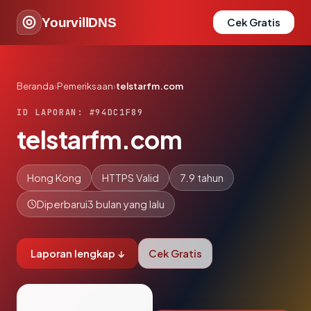
YourvillDNS
Cek Gratis
Beranda
›
Pemeriksaan
›
telstarfm.com
ID LAPORAN: #94DC1F89
telstarfm.com
Hong Kong
HTTPS Valid
7.9 tahun
Diperbarui
3 bulan yang lalu
Laporan lengkap ↓
Cek Gratis