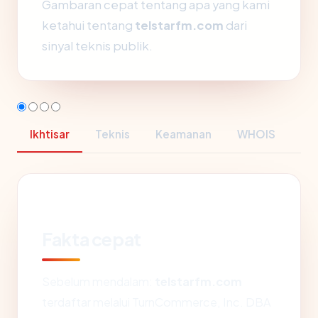
Gambaran cepat tentang apa yang kami
ketahui tentang
telstarfm.com
dari
sinyal teknis publik.
Ikhtisar
Teknis
Keamanan
WHOIS
Fakta cepat
Sebelum mendalam:
telstarfm.com
terdaftar melalui TurnCommerce, Inc. DBA