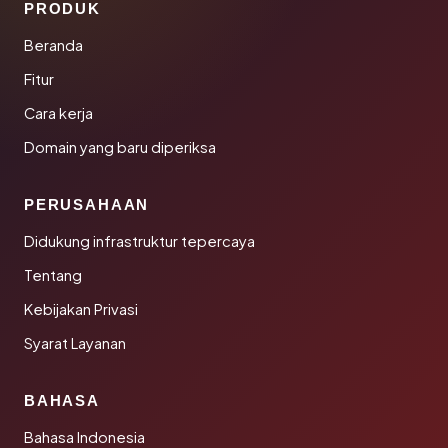
PRODUK
Beranda
Fitur
Cara kerja
Domain yang baru diperiksa
PERUSAHAAN
Didukung infrastruktur tepercaya
Tentang
Kebijakan Privasi
Syarat Layanan
BAHASA
Bahasa Indonesia