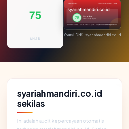
75
YourvillDNS · syariahmandiri.co.id
AMAN
syariahmandiri.co.id
sekilas
Ini adalah audit kepercayaan otomatis